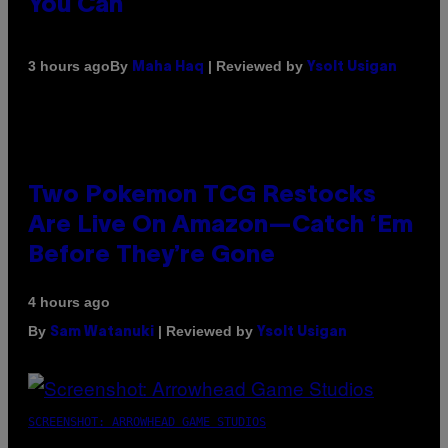
You Can
By
| Reviewed by
3 hours ago
Maha Haq
Ysolt Usigan
Two Pokemon TCG Restocks
Are Live On Amazon—Catch ‘Em
Before They’re Gone
4 hours ago
By
| Reviewed by
Sam Watanuki
Ysolt Usigan
SCREENSHOT: ARROWHEAD GAME STUDIOS