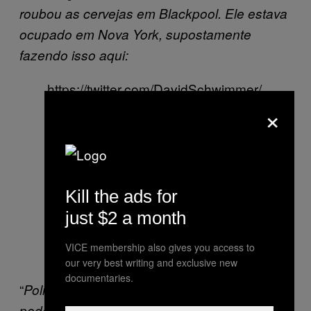
roubou as cervejas em Blackpool. Ele estava
ocupado em Nova York, supostamente
fazendo isso aqui:
https://twitter.com/DavidSchwimmer/
×
status/1055123896909864966?
ref_src=twsrc%5Etfw%7Ctwcamp%
5Etweetembed%7Ctwterm%5E105
5123896909864966&ref_url=https
%3A%2F%2Fwww.cnet.com%2Fne
Kill the ads for
ws%2Fpolice-hunt-david-
just $2 a month
schwimmer-look-alike-schwimmer-
VICE membership also gives you access to
responds%2F
our very best writing and exclusive new
documentaries.
“
Policiais, juro que não fui eu.
Como vocês
podem ver, eu estava em Nova York.
Para a