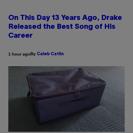
On This Day 13 Years Ago, Drake
Released the Best Song of His
Career
By
1 hour ago
Caleb Catlin