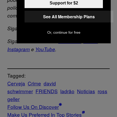
Support for $2
polícia trabalhadora de Blackpool, boa sorte
com a investigação. #nãofuieu”
See All Membership Plans
Siga o Beckett Mufson no
Twitter
e
Instagram
.
Or, continue for free
Siga a
VICE Brasil
no
Facebook
,
Twitter
,
Instagram
e
YouTube
.
Tagged:
Cerveja
Crime
david
schwimmer
FRIENDS
ladrão
Noticias
ross
geller
Follow Us On Discover
Make Us Preferred In Top Stories