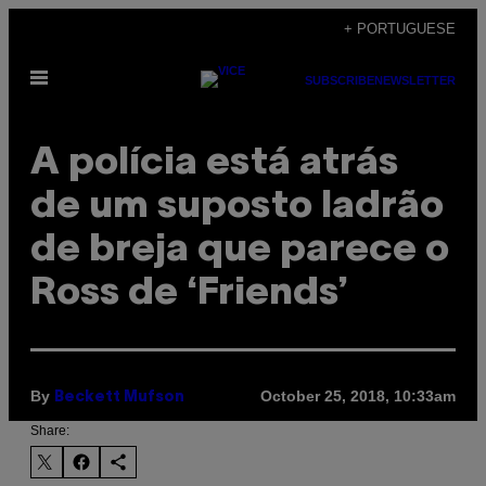
Skip
+ PORTUGUESE
to
Open
content
SUBSCRIBE
NEWSLETTER
Menu
A polícia está atrás
de um suposto ladrão
de breja que parece o
Ross de ‘Friends’
By
October 25, 2018, 10:33am
Beckett Mufson
Share: