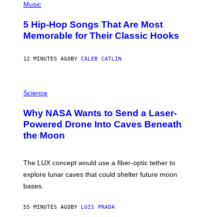
P
Music
H
O
5 Hip-Hop Songs That Are Most
T
O
Memorable for Their Classic Hooks
B
Y
S
12 MINUTES AGO
BY
CALEB CATLIN
T
E
V
E
P
G
H
Science
R
O
A
T
Why NASA Wants to Send a Laser-
N
O
I
:
Powered Drone Into Caves Beneath
T
N
the Moon
Z
A
/
S
W
A
I
;
The LUX concept would use a fiber-optic tether to
R
D
E
R
explore lunar caves that could shelter future moon
I
P
M
bases.
I
A
X
G
E
E
55 MINUTES AGO
BY
LUIS PRADA
L
)
/