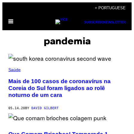
Skip
+ PORTUGUESE
to
Open
content
SUBSCRIBE
NEWSLETTER
Menu
pandemia
Saúde
Mais de 100 casos de coronavírus na
Coreia do Sul foram ligados ao rolê
noturno de um cara
05.14.20
BY
DAVID GILBERT