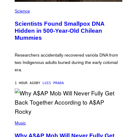
E
A
S
M
Science
U
C
Scientists Found Smallpox DNA
H
,
Hidden in 500-Year-Old Chilean
M
Mummies
U
C
H
O
Researchers accidentally recovered variola DNA from
L
D
two Indigenous adults buried during the early colonial
E
era.
R
C
H
1 HOUR AGO
BY
LUIS PRADA
I
L
E
A
N
M
U
M
(
M
P
Music
Y
H
T
O
H
Why A$AP Mob Will Never Fully Get
T