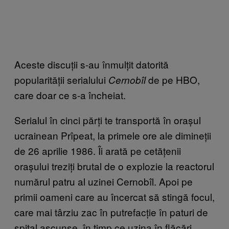
Aceste discuții s-au înmulțit datorită
popularității serialului
de pe HBO,
Cernobîl
care doar ce s-a încheiat.
Serialul în cinci părți te transportă în orașul
ucrainean Prîpeat, la primele ore ale dimineții
de 26 aprilie 1986. Îi arată pe cetățenii
orașului treziți brutal de o explozie la reactorul
numărul patru al uzinei Cernobîl. Apoi pe
primii oameni care au încercat să stingă focul,
care mai târziu zac în putrefacție în paturi de
spital ascunse, în timp ce uzina în flăcări