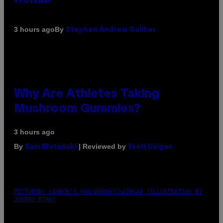
By
3 hours ago
Stephen Andrew Galiher
Why Are Athletes Taking
Mushroom Gummies?
3 hours ago
By
| Reviewed by
Sam Watanuki
Ysolt Usigan
PICTURED: LONDON'S MAN/WOMAN/CHAINSAW (ILLUSTRATION BY
JOHNNY RYAN)