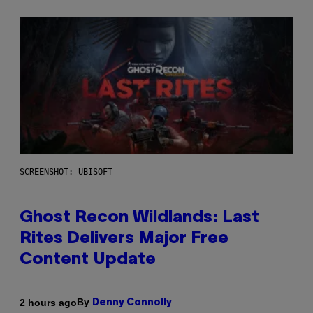
SCREENSHOT: UBISOFT
Ghost Recon Wildlands: Last
Rites Delivers Major Free
Content Update
By
2 hours ago
Denny Connolly