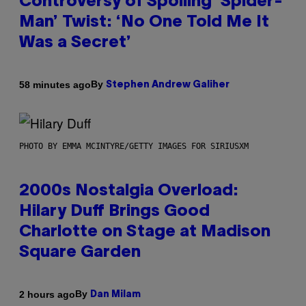
Controversy of Spoiling ‘Spider-
Man’ Twist: ‘No One Told Me It
Was a Secret’
By
58 minutes ago
Stephen Andrew Galiher
PHOTO BY EMMA MCINTYRE/GETTY IMAGES FOR SIRIUSXM
2000s Nostalgia Overload:
Hilary Duff Brings Good
Charlotte on Stage at Madison
Square Garden
By
2 hours ago
Dan Milam