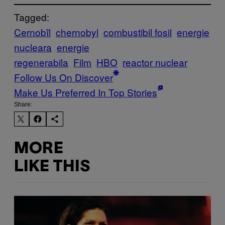
Tagged:
Cernobîl
chernobyl
combustibil fosil
energie
nucleara
energie
regenerabila
Film
HBO
reactor nuclear
Follow Us On Discover
Make Us Preferred In Top Stories
Share:
MORE
LIKE THIS