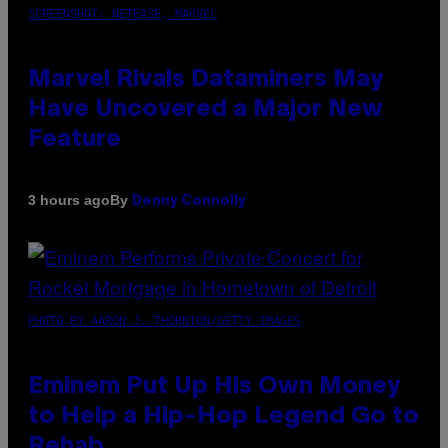
SCREENSHOT: NETEASE, MARVEL
Marvel Rivals Dataminers May
Have Uncovered a Major New
Feature
By
3 hours ago
Denny Connolly
PHOTO BY AARON J. THORNTON/GETTY IMAGES
Eminem Put Up His Own Money
to Help a Hip-Hop Legend Go to
Rehab