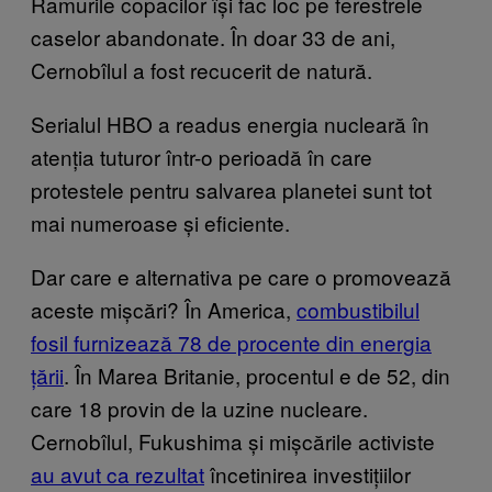
Ramurile copacilor își fac loc pe ferestrele
caselor abandonate. În doar 33 de ani,
Cernobîlul a fost recucerit de natură.
Serialul HBO a readus energia nucleară în
atenția tuturor într-o perioadă în care
protestele pentru salvarea planetei sunt tot
mai numeroase și eficiente.
Dar care e alternativa pe care o promovează
aceste mișcări? În America,
combustibilul
fosil furnizează 78 de procente din energia
țării
. În Marea Britanie, procentul e de 52, din
care 18 provin de la uzine nucleare.
Cernobîlul, Fukushima și mișcările activiste
au avut ca rezultat
încetinirea investițiilor