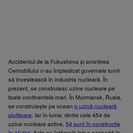
Accidentul de la Fukushima și amintirea
Cernobîlului n-au împiedicat guvernele lumii
să investească în industria nucleară. În
prezent, se construiesc uzine nucleare pe
toate continentele mari. În Murmansk, Rusia,
se construiește pe ocean
o uzină nucleară
plutitoare
. Iar în lume, dintre cele 454 de
uzine nucleare active,
54 sunt în construcție
în 16 țări
. Asta se întâmplă într-o perioadă în