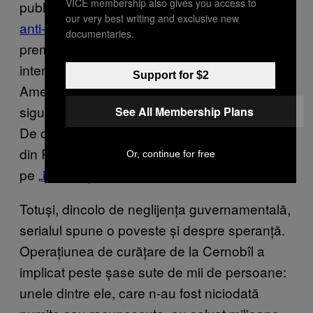
VICE membership also gives you access to
publicat un articol cu titlul „
Un nor otrăvitor de
our very best writing and exclusive new
anti-sovietism
”. Articolul critica o campanie
documentaries.
premeditată și bine orchestrată care
intenționa „să acopere faptele criminale ale
Support for $2
Americii și ale NATO împotriva păcii și a
siguranței”. Nu s-au schimbat multe de atunci.
See All Membership Plans
De curând,
, televiziunea de propagandă
RT
din Rusia, a anunțat că serialul HBO e bazat
Or, continue for free
pe „
informații complet false
”.
Totuși, dincolo de neglijența guvernamentală,
serialul spune o poveste și despre speranță.
Operațiunea de curățare de la Cernobîl a
implicat peste șase sute de mii de persoane:
unele dintre ele, care n-au fost niciodată