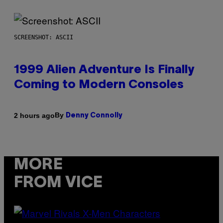
SCREENSHOT: ASCII
1999 Alien Adventure Is Finally
Coming to Modern Consoles
By
2 hours ago
Denny Connolly
MORE
FROM VICE