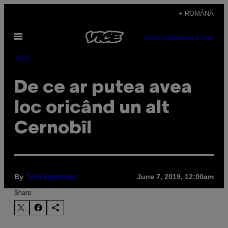
Skip
+ ROMÂNĂ
to
Open
content
SUBSCRIBE
NEWSLETTER
Menu
Tech
De ce ar putea avea
loc oricând un alt
Cernobîl
By
June 7, 2019, 12:00am
Tom Seymour
Share: