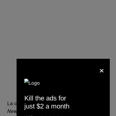
×
Kill the ads for
La câteva zile după eveniment,
Moscow
just $2 a month
, o publicație autorizată de guvern, a
News