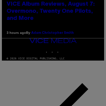
VICE Album Reviews, August 7:
Overmono, Twenty One Pilots,
and More
By
3 hours ago
Adam Christopher Smith
VICE
MEDIA
INSTAGRAM
TIKTOK
YOUTUBE
© 2026 VICE DIGITAL PUBLISHING, LLC