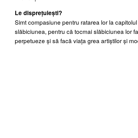
Le disprețuiești?
Simt compasiune pentru ratarea lor la capitolul l
slăbiciunea, pentru că tocmai slăbiciunea lor f
perpetueze și să facă viața grea artiștilor și m