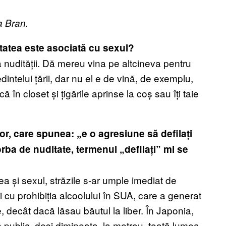
a Bran.
tatea este asociată cu sexul?
ța nudității. Dă mereu vina pe altcineva pentru
dintelui țării, dar nu el e de vină, de exemplu,
 în closet și țigările aprinse la coș sau îți taie
lor, care spunea: „e o agresiune să defilați
rba de nuditate, termenul „defilați” mi se
a și sexul, străzile s-ar umple imediat de
i cu prohibiția alcoolului în SUA, care a generat
e, decât dacă lăsau băutul la liber. În Japonia,
 public, deși dimineața, la metrou, toată lumea