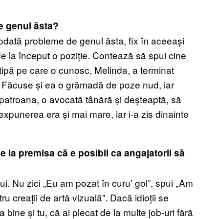
e genul ăsta?
iodată probleme de genul ăsta, fix în aceeași
de la început o poziție. Contează să spui cine
ă tipă pe care o cunosc, Melinda, a terminat
. Făcuse și ea o grămadă de poze nud, iar
 patroana, o avocată tânără și deșteaptă, să
xpunerea era și mai mare, iar i-a zis dinainte
 la premisa că e posibil ca angajatorii să
ui. Nu zici „Eu am pozat în curu’ gol”, spui „Am
ru creații de artă vizuală”. Dacă idioții se
a bine și tu, că ai plecat de la multe job-uri fără