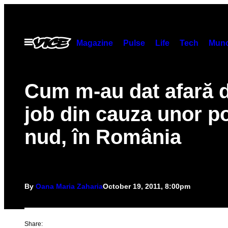
Skip
to
content
Open
Magazine
Pulse
Life
Tech
Munc
Menu
Cum m-au dat afară d
job din cauza unor p
nud, în România
By
Oana Maria Zaharia
October 19, 2011, 8:00pm
Share: