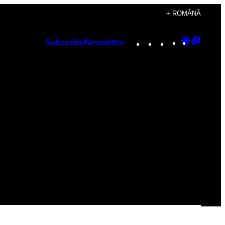
+ ROMÂNĂ
Instagram
TikTok
YouTube
Google
Googl
Subscribe
Newsletter
Discover
Top
Posts