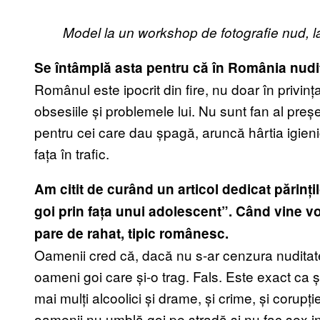
Model la un workshop de fotografie nud, l
Se întâmplă asta pentru că în România nudi
Românul este ipocrit din fire, nu doar în privin
obsesiile și problemele lui. Nu sunt fan al preșe
pentru cei care dau șpagă, aruncă hârtia igienică
fața în trafic.
Am citit de curând un articol dedicat părinți
goi prin fața unui adolescent”. Când vine vo
pare de rahat, tipic românesc.
Oamenii cred că, dacă nu s-ar cenzura nuditate
oameni goi care și-o trag. Fals. Este exact ca ș
mai mulți alcoolici și drame, și crime, și corupți
oamenii nu umblă goi pe stradă și nu fac sex in