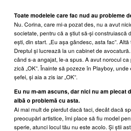
Toate modelele care fac nud au probleme d
Nu. Corina, care mi-a pozat des, nu a avut nic
societate, pentru că a știut să-și construiască 
ești, din start. „Eu așa gândesc, asta fac”. Alt
Dreptul și lucrează la un cabinet de avocatură
când s-a angajat, le-a spus. A avut norocul ca
zică „OK”. Înainte să pozeze în Playboy, unde e
șefei, și aia a zis iar „OK”.
Eu nu m-am ascuns, dar nici nu am plecat de
aibă o problemă cu asta.
Ai mai mult de pierdut dacă taci, decât dacă sp
preocupări artistice, îmi place să fiu model pent
sperie, atunci locul tău nu este acolo. Și știi ast