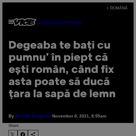
Skip
+ ROMÂNĂ
to
Open
Subscribe
Newsletter
content
Menu
Degeaba te bați cu
pumnu’ în piept că
ești român, când fix
asta poate să ducă
țara la sapă de lemn
By
November 8, 2021, 8:55am
Ștefan Dragomir
Share: