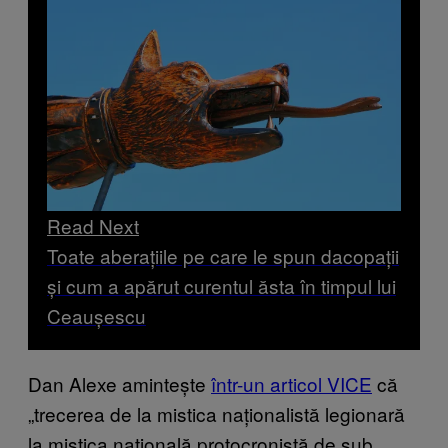
Read Next
Toate aberațiile pe care le spun dacopații
și cum a apărut curentul ăsta în timpul lui
Ceaușescu
Dan Alexe amintește
într-un articol VICE
că
„trecerea de la mistica naționalistă legionară
la mistica națională protocronistă de sub