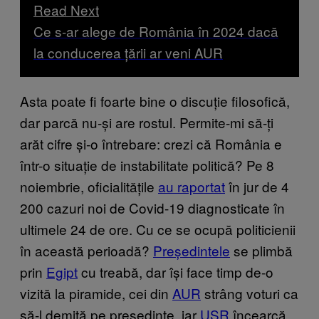
Read Next
Ce s-ar alege de România în 2024 dacă
la conducerea țării ar veni AUR
Asta poate fi foarte bine o discuție filosofică,
dar parcă nu-și are rostul. Permite-mi să-ți
arăt cifre și-o întrebare: crezi că România e
într-o situație de instabilitate politică? Pe 8
noiembrie, oficialitățile
au raportat
în jur de 4
200 cazuri noi de Covid-19 diagnosticate în
ultimele 24 de ore. Cu ce se ocupă politicienii
în această perioadă?
Președintele
se plimbă
prin
Egipt
cu treabă, dar își face timp de-o
vizită la piramide, cei din
AUR
strâng voturi ca
să-l demită pe președinte, iar
USR
încearcă