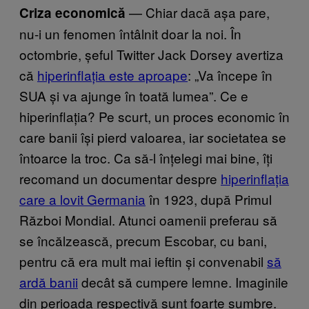
— Chiar dacă așa pare,
Criza economică
nu-i un fenomen întâlnit doar la noi. În
octombrie, șeful Twitter Jack Dorsey avertiza
că
hiperinflația este aproape
: „Va începe în
SUA și va ajunge în toată lumea”. Ce e
hiperinflația? Pe scurt, un proces economic în
care banii își pierd valoarea, iar societatea se
întoarce la troc. Ca să-l înțelegi mai bine, îți
recomand un documentar despre
hiperinflația
care a lovit Germania
în 1923, după Primul
Război Mondial. Atunci oamenii preferau să
se încălzească, precum Escobar, cu bani,
pentru că era mult mai ieftin și convenabil
să
ardă banii
decât să cumpere lemne. Imaginile
din perioada respectivă sunt foarte sumbre.