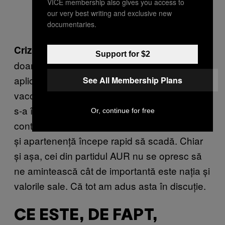
VICE membership also gives you access to
our very best writing and exclusive new
documentaries.
— În momentul de față, trebuie
Criza socială
Support for $2
doar să deschizi
TikTok
sau orice altă
aplicație și să te duci la orice postare despre
See All Membership Plans
vaccinul anti-Covid. Societatea românească
s-a împărțit în două ramuri, una pro și alta
Or, continue for free
contra vaccin, iar sentimentul de comuniune
și apartenență începe rapid să scadă. Chiar
și așa, cei din partidul AUR nu se opresc să
ne amintească cât de importantă este nația și
valorile sale. Că tot am adus asta în discuție.
CE ESTE, DE FAPT,