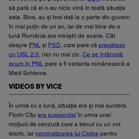
să pară că ei n-au nicio vină în toată situația
asta. Bine, au și fost dați la o parte din guvern
în mai puțin de un an, iar de mai bine de-o
lună România are miniștri de avarie. Cât
despre
PNL
și
PSD
, care pare că
pregătesc
un USL 2.0
, nici nu mai zic.
Ce se întâmplă
acum în PNL
pare a fi varianta românească a
Marii Schisme.
VIDEOS BY VICE
În urmă cu o lună, situația era și mai sumbră.
Florin Cîțu
era suspendat
în urma unei
moțiuni de cenzură care a trecut cu un vot
istoric, iar
nominalizarea lui Cioloș
pentru