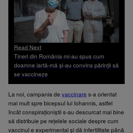
Read Next
Tineri din România mi-au spus cum
doamne iartă-mă și-au convins părinții să
se vaccineze
La noi, campania de
vaccinare
s-a orientat
mai mult spre bicepsul lui Iohannis, astfel
încât conspiraționiștii s-au descurcat mai bine
să distribuie pe rețelele sociale despre cum
vaccinul e experimental și dă infertilitate până