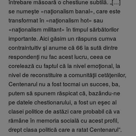
întrebare măsoară o chestiune subtilă. „[…]
se numeşte «naţionalism banal», care este
transformat în «naţionalism hot» sau
«naţionalism militant» în timpul sărbătorilor
importante. Aici găsim un răspuns cumva
contraintuitiv şi anume că 66 la sută dintre
respondenţi nu fac acest lucru, ceea ce
corelează cu faptul că la nivel emoţional, la
nivel de reconstituire a comunităţii cetăţenilor,
Centenarul nu a fost tocmai un succes, ba,
putem să spunem răspicat că, bazându-ne
pe datele chestionarului, a fost un eşec al
clasei politice de astăzi care probabil că va
rămâne în memoria socială cu acest profil,
drept clasa politică care a ratat Centenarul”.