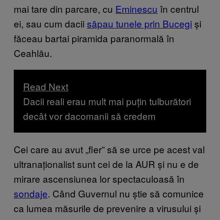
mai tare din parcare, cu
Eminescu
în centrul
ei, sau cum dacii
săpau tunele prin Bucegi
și
făceau bartai piramida paranormală în
Ceahlău.
Read Next
Dacii reali erau mult mai puțin tulburători
decât vor dacomanii să credem
Cei care au avut „fler” să se urce pe acest val
ultranaționalist sunt cei de la AUR și nu e de
mirare ascensiunea lor spectaculoasă în
sondaje
. Când Guvernul nu știe să comunice
ca lumea măsurile de prevenire a virusului și