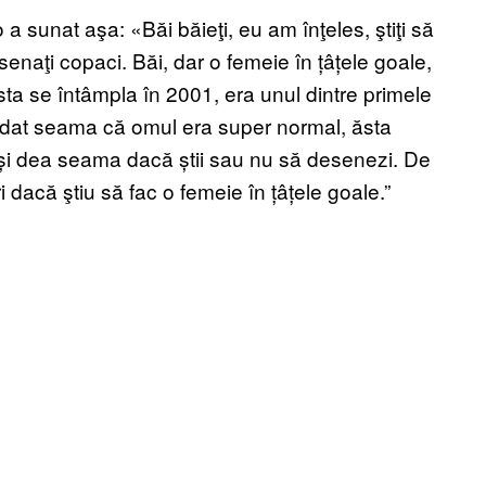
 sunat aşa: «Băi băieţi, eu am înţeles, ştiţi să
esenaţi copaci. Băi, dar o femeie în țâțele goale,
Asta se întâmpla în 2001, era unul dintre primele
 dat seama că omul era super normal, ăsta
și dea seama dacă știi sau nu să desenezi. De
i dacă ştiu să fac o femeie în țâțele goale.”