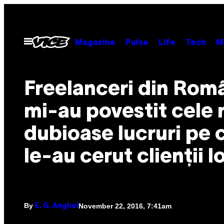
Skip
to
content
Open
Magazine
Pulse
Life
Tech
M
Menu
Freelanceri din Rom
mi-au povestit cele 
dubioase lucruri pe 
le-au cerut clienții l
By
November 22, 2016, 7:41am
E. G. Anghel