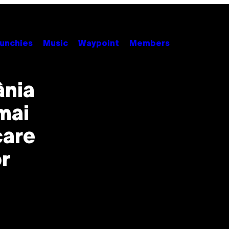
unchies
Music
Waypoint
Members
ânia
mai
care
or