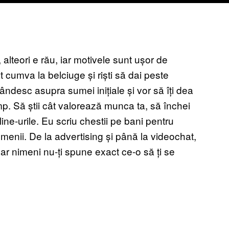
alteori e rău, iar motivele sunt ușor de
 cumva la belciuge și riști să dai peste
ândesc asupra sumei inițiale și vor să îți dea
mp. Să știi cât valorează munca ta, să închei
ine-urile. Eu scriu chestii pe bani pentru
domenii. De la advertising și până la videochat,
dar nimeni nu-ți spune exact ce-o să ți se