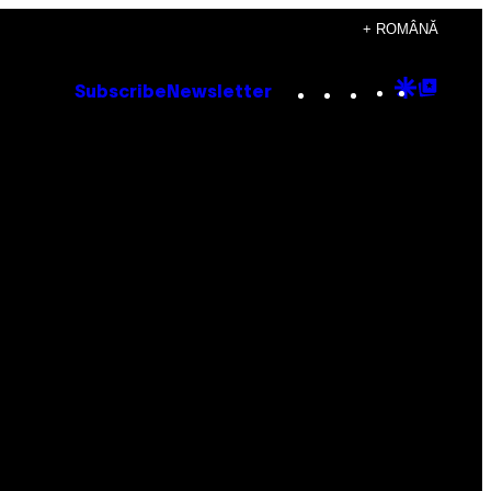
+ ROMÂNĂ
Instagram
TikTok
YouTube
Google
Goog
Subscribe
Newsletter
Discove
Top
Posts