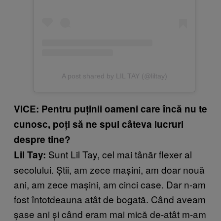
A post shared by LIL TAY (@liltay)
VICE: Pentru puținii oameni care încă nu te
cunosc, poți să ne spui câteva lucruri
despre tine?
Sunt Lil Tay, cel mai tânăr flexer al
Lil Tay:
secolului. Știi, am zece mașini, am doar nouă
ani, am zece mașini, am cinci case. Dar n-am
fost întotdeauna atât de bogată. Când aveam
șase ani și când eram mai mică de-atât m-am