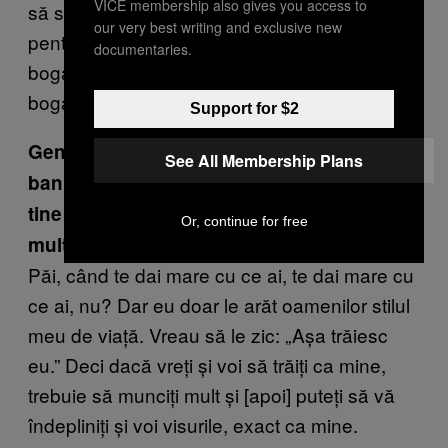
VICE membership also gives you access to
să schimb ce spun. Dar oricum nu-mi place,
our very best writing and exclusive new
pentru că eu știu adevărul – eu știu că sunt
documentaries.
bogată. Ei zic că n-am niciun ban, dar sunt
bogată, deci nu-mi pasă ce spun.
Support for $2
Gențile de firmă, mașinile, teancurile de
See All Membership Plans
bani și casele elegante pe care le vedem la
tine pe Instagram – de ce înseamnă atât de
Or, continue for free
mult chestiile astea pentru tine?
Păi, când te dai mare cu ce ai, te dai mare cu
ce ai, nu? Dar eu doar le arăt oamenilor stilul
meu de viață. Vreau să le zic: „Așa trăiesc
eu.” Deci dacă vreți și voi să trăiți ca mine,
trebuie să munciți mult și [apoi] puteți să vă
îndepliniți și voi visurile, exact ca mine.