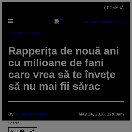
Skip
+ ROMÂNĂ
to
Open
content
SUBSCRIBE
NEWSLETTER
Menu
Economie · Bani
Rapperița de nouă ani
cu milioane de fani
care vrea să te învețe
să nu mai fii sărac
By
Milianne Roberts
May 24, 2018, 12:00am
Share: