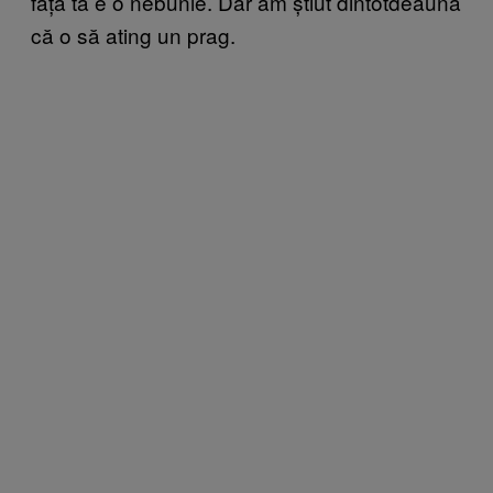
fața ta e o nebunie. Dar am știut dintotdeauna
că o să ating un prag.