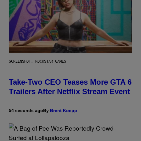
SCREENSHOT: ROCKSTAR GAMES
Take-Two CEO Teases More GTA 6
Trailers After Netflix Stream Event
54 seconds ago
By
Brent Koepp