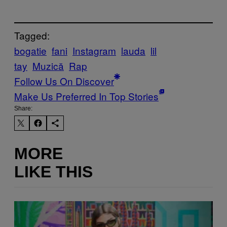
Tagged:
bogatie
fani
Instagram
lauda
lil
tay
Muzică
Rap
Follow Us On Discover
Make Us Preferred In Top Stories
Share:
MORE
LIKE THIS