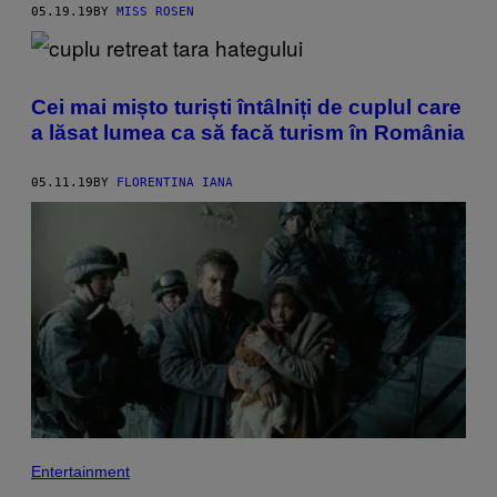
05.19.19
BY
MISS ROSEN
Cei mai mișto turiști întâlniți de cuplul care
a lăsat lumea ca să facă turism în România
05.11.19
BY
FLORENTINA IANA
Entertainment