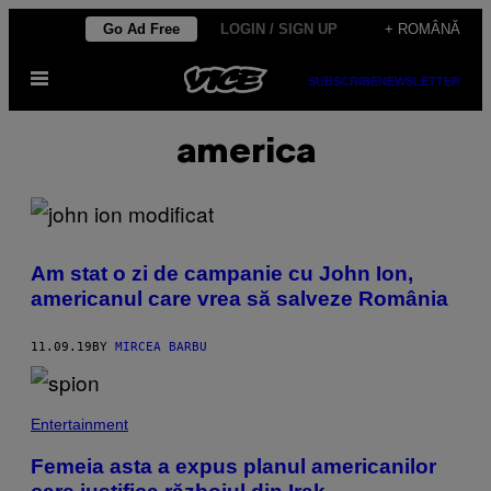
Skip
Go Ad Free
LOGIN / SIGN UP
+ ROMÂNĂ
to
Open
content
SUBSCRIBE
NEWSLETTER
Menu
america
Am stat o zi de campanie cu John Ion,
americanul care vrea să salveze România
11.09.19
BY
MIRCEA BARBU
Entertainment
Femeia asta a expus planul americanilor