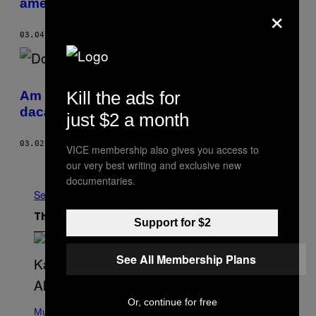
americanilor de penis
×
03.04.19
BY
NOEL RANSOME
Kill the ads for
Am vorbit cu experți în Mafie ca să aflu
dacă Trump se poartă ca un boss de clan
just $2 a month
03.02.19
BY
ALEX NORCIA
VICE membership also gives you access to
Newer
Older
our very best writing and exclusive new
documentaries.
See All
The Latest
Support for $2
See All Membership Plans
(
Or, continue for free
P
Music