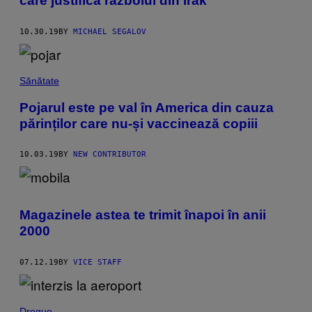
care justifica războiul din Irak
10.30.19
BY
MICHAEL SEGALOV
Sănătate
Pojarul este pe val în America din cauza
părinților care nu-și vaccinează copiii
10.03.19
BY
NEW CONTRIBUTOR
Magazinele astea te trimit înapoi în anii
2000
07.12.19
BY
VICE STAFF
Drogue