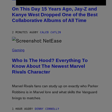
H
O
On This Day 15 Years Ago, Jay-Z and
T
O
Kanye West Dropped One of the Best
B
Collaborative Albums of All Time
Y
D
A
N
2 MINUTES AGO
BY
CALEB CATLIN
I
E
L
S
B
C
Gaming
O
R
C
E
Z
Who Is The Hood? Everything To
E
A
N
Know About The Newest Marvel
R
S
S
Rivals Character
H
K
O
I
T
/
:
G
Marvel Rivals fans can study up on exactly who Parker
N
E
E
T
Robbins is in Marvel lore and what skills the Vanguard
T
T
brings to matches.
E
Y
A
I
S
M
1 HOUR AGO
BY
DENNY CONNOLLY
E
A