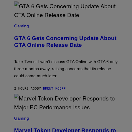
G
E
S
F
O
S
R
C
Gaming
V
R
E
E
GTA 6 Gets Concerning Update About
V
E
O
N
GTA Online Release Date
)
S
H
O
T
Take-Two still won’t discuss GTA Online with GTA 6 only
:
three months away, raising concerns that its release
R
O
could come much later.
C
K
S
2 HOURS AGO
BY
BRENT KOEPP
T
A
R
G
A
S
M
C
Gaming
E
R
S
E
Marvel Tokon Developer Responds to
E