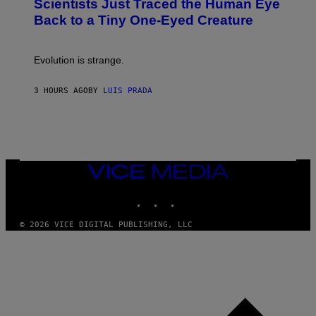
Scientists Just Traced the Human Eye
O
:
Back to a Tiny One-Eyed Creature
C
S
A
I
Evolution is strange.
M
A
G
3 HOURS AGO
BY
LUIS PRADA
E
S
/
G
E
T
T
VICE
Y
MEDIA
I
M
INSTAGRAM
TIKTOK
YOUTUBE
A
G
© 2026 VICE DIGITAL PUBLISHING, LLC
E
S