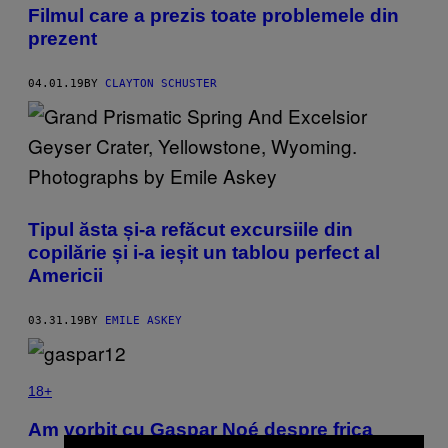
Filmul care a prezis toate problemele din
prezent
04.01.19
BY
CLAYTON SCHUSTER
Tipul ăsta și-a refăcut excursiile din
copilărie și i-a ieșit un tablou perfect al
Americii
03.31.19
BY
EMILE ASKEY
18+
Am vorbit cu Gaspar Noé despre frica