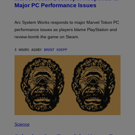
N
Major PC Performance Issues
S
H
O
T
Arc System Works responds to major Marvel Tokon PC
:
performance issues as players blame PlayStation and
P
L
review-bomb the game on Steam.
A
Y
S
3 HOURS AGO
BY
BRENT KOEPP
T
A
T
I
O
N
,
S
T
E
A
M
P
H
Science
O
T