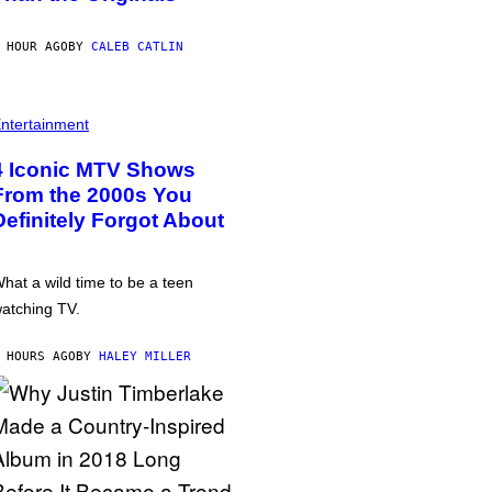
 HOUR AGO
BY
CALEB CATLIN
ntertainment
4 Iconic MTV Shows
From the 2000s You
Definitely Forgot About
hat a wild time to be a teen
atching TV.
 HOURS AGO
BY
HALEY MILLER