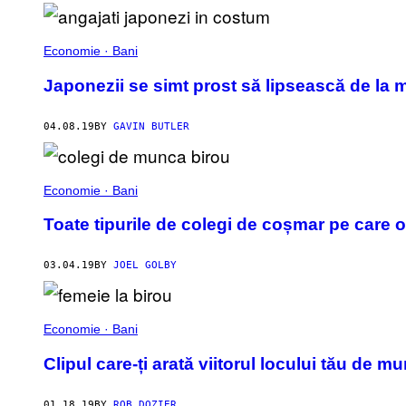
Economie · Bani
Japonezii se simt prost să lipsească de la 
04.08.19
BY
GAVIN BUTLER
Economie · Bani
Toate tipurile de colegi de coșmar pe care o s
03.04.19
BY
JOEL GOLBY
Economie · Bani
Clipul care-ți arată viitorul locului tău de m
01.18.19
BY
ROB DOZIER