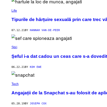
Life
Tipurile de hărțuire sexuală prin care trec vâ
07.12.21
BY
HANNAH VAN-DE-PEER
Știri
Șeful i-a dat cadou un ceas care s-a dovedi
06.22.21
BY
KOH EWE
Tech
Angajații de la Snapchat s-au folosit de aplic
05.28.19
BY
JOSEPH COX