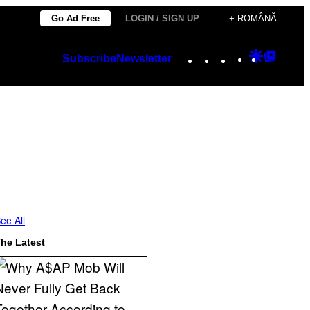
Go Ad Free
LOGIN / SIGN UP
+ ROMÂNĂ
Instagram
TikTok
YouTube
Google
Googl
Subscribe
Newsletter
Discover
Top
Posts
ee All
he Latest