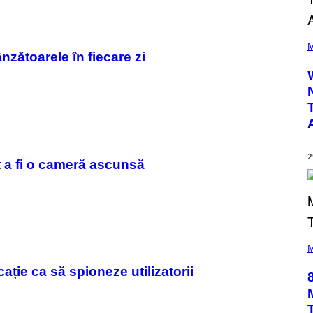
(
P
M
nzătoarele în fiecare zi
H
O
T
O
B
Y
N
O
A
M
2
G
t a fi o cameră ascunsă
A
L
A
I
/
G
E
(
T
P
M
T
H
Y
O
ație ca să spioneze utilizatorii
I
T
M
O
A
B
G
Y