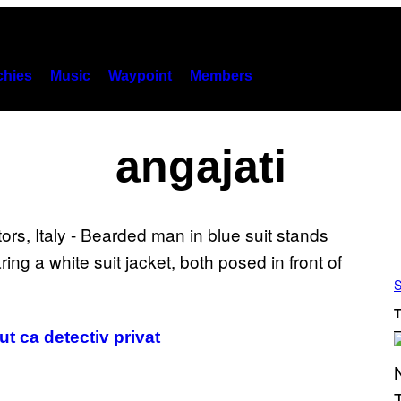
hies
Music
Waypoint
Members
angajati
S
T
t ca detectiv privat