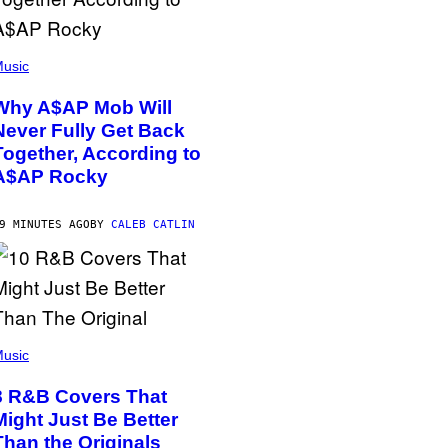
usic
Why A$AP Mob Will
Never Fully Get Back
Together, According to
A$AP Rocky
9 MINUTES AGO
BY
CALEB CATLIN
usic
8 R&B Covers That
Might Just Be Better
Than the Originals