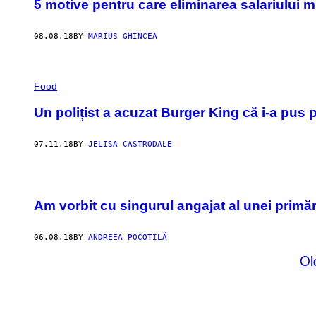
5 motive pentru care eliminarea salariului m
08.08.18
BY
MARIUS GHINCEA
Food
Un polițist a acuzat Burger King că i-a pus 
07.11.18
BY
JELISA CASTRODALE
Am vorbit cu singurul angajat al unei primăr
06.08.18
BY
ANDREEA POCOTILĂ
Ol