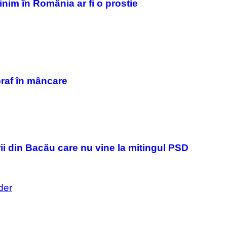
inim în România ar fi o prostie
S
Y
F
I
O
M
R
A
V
G
E
E
V
S
O
)
)
praf în mâncare
ii din Bacău care nu vine la mitingul PSD
der