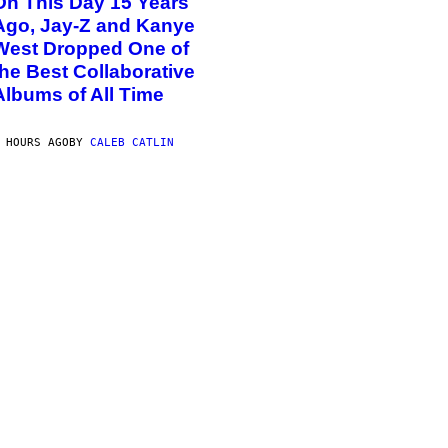
On This Day 15 Years
Ago, Jay-Z and Kanye
West Dropped One of
the Best Collaborative
Albums of All Time
 HOURS AGO
BY
CALEB CATLIN