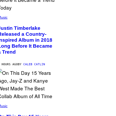
usic
Justin Timberlake
Released a Country-
Inspired Album in 2018
Long Before It Became
a Trend
 HOURS AGO
BY
CALEB CATLIN
usic