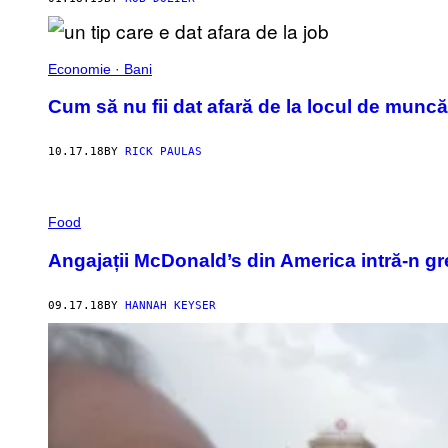
Economie · Bani
Cum să nu fii dat afară de la locul de muncă
10.17.18
BY
RICK PAULAS
Food
Angajații McDonald’s din America intră-n gre
09.17.18
BY
HANNAH KEYSER