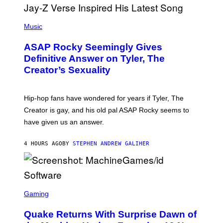
E
I
T
S
T
N
P
Y
E
H
Music
I
Y
O
M
T
A
ASAP Rocky Seemingly Gives
O
G
B
Definitive Answer on Tyler, The
E
Y
S
Creator’s Sexuality
M
)
O
N
I
Hip-hop fans have wondered for years if Tyler, The
C
A
Creator is gay, and his old pal ASAP Rocky seems to
S
have given us an answer.
C
H
I
4 HOURS AGO
BY
STEPHEN ANDREW GALIHER
P
P
E
R
/
G
S
E
C
Gaming
T
R
T
E
Y
Quake Returns With Surprise Dawn of
E
I
N