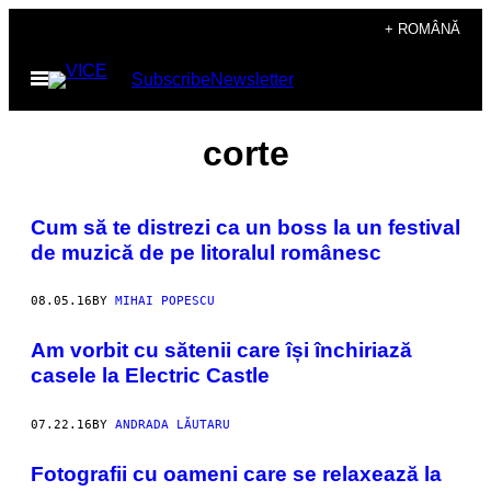
Skip
+ ROMÂNĂ
to
Open
Subscribe
Newsletter
content
Menu
corte
Cum să te distrezi ca un boss la un festival
de muzică de pe litoralul românesc
08.05.16
BY
MIHAI POPESCU
Am vorbit cu sătenii care își închiriază
casele la Electric Castle
07.22.16
BY
ANDRADA LĂUTARU
Fotografii cu oameni care se relaxează la