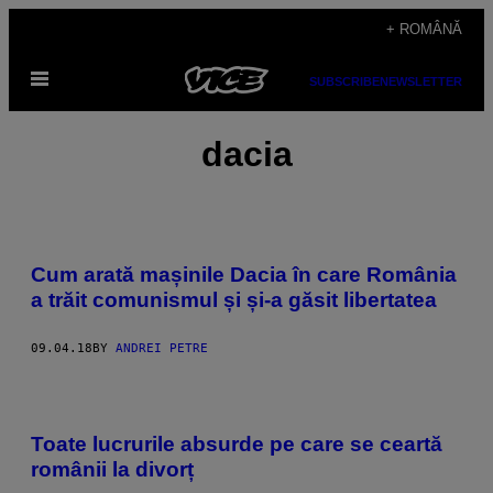
Skip
+ ROMÂNĂ
to
Open
content
SUBSCRIBE
NEWSLETTER
Menu
dacia
Cum arată mașinile Dacia în care România
a trăit comunismul și și-a găsit libertatea
09.04.18
BY
ANDREI PETRE
Toate lucrurile absurde pe care se ceartă
românii la divorț