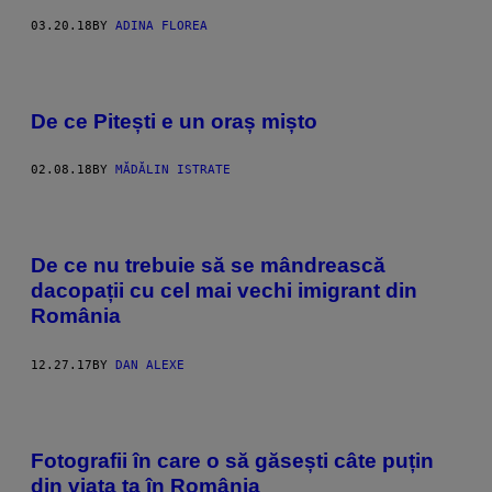
03.20.18
BY
ADINA FLOREA
De ce Pitești e un oraș mișto
02.08.18
BY
MĂDĂLIN ISTRATE
De ce nu trebuie să se mândrească
dacopații cu cel mai vechi imigrant din
România
12.27.17
BY
DAN ALEXE
Fotografii în care o să găsești câte puțin
din viața ta în România