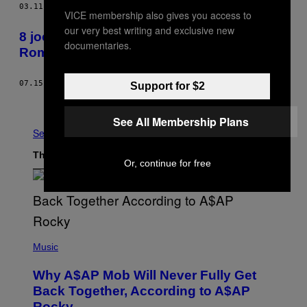
03.11.16
BY
MIHAI NIȚĂ
VICE membership also gives you access to
our very best writing and exclusive new
8 jocuri video dubioase în care apare
documentaries.
România
07.15.15
BY
MIHAI POPESCU
Support for $2
Older
See All Membership Plans
See All
The Latest
Or, continue for free
(
P
Music
H
O
Why A$AP Mob Will Never Fully Get
T
O
Back Together, According to A$AP
B
Rocky