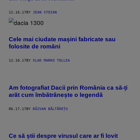
12.16.17
BY
JEAN STOIAN
Cele mai ciudate mașini fabricate sau
folosite de români
12.10.17
BY
VLAD MARKO TOLLEA
Am fotografiat Dacii prin România ca să-ți
arăt cum îmbătrânește o legendă
06.17.17
BY
RĂZVAN BĂLTĂREȚU
Ce să știi despre virusul care ar fi lovit