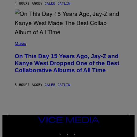
R
4 HOURS AGO
BY
CALEB CATLIN
I
S
T
O
P
H
E
(
R
P
Music
P
H
O
O
L
On This Day 15 Years Ago, Jay-Z and
T
K
O
Kanye West Dropped One of the Best
/
B
N
Collaborative Albums of All Time
Y
B
D
C
A
U
N
5 HOURS AGO
BY
CALEB CATLIN
P
I
H
E
O
L
T
B
O
O
B
C
A
Z
N
VICE
A
K
MEDIA
R
/
S
INSTAGRAM
TIKTOK
YOUTUBE
N
K
B