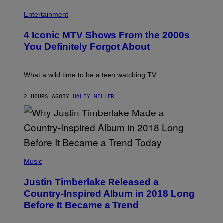
C
R
P
A
O
H
Entertainment
F
B
O
E
E
T
S
4 Iconic MTV Shows From the 2000s
R
O
T
T
:
You Definitely Forgot About
I
S
P
V
/
E
A
R
T
L
E
E
What a wild time to be a teen watching TV.
)
D
R
F
K
E
R
2 HOURS AGO
BY
HALEY MILLER
R
A
N
M
S
E
)
R
/
G
E
(
T
P
Music
T
H
Y
O
I
Justin Timberlake Released a
T
M
O
Country-Inspired Album in 2018 Long
A
B
G
Before It Became a Trend
Y
E
C
S
H