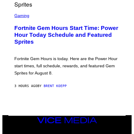
T
T
S
Y
C
Gaming
I
R
M
E
A
Fortnite Gem Hours Start Time: Power
E
G
N
Hour Today Schedule and Featured
E
S
S
Sprites
H
O
T
:
Fortnite Gem Hours is today. Here are the Power Hour
E
P
start times, full schedule, rewards, and featured Gem
I
Sprites for August 8.
C
G
A
3 HOURS AGO
BY
BRENT KOEPP
M
E
S
VICE
MEDIA
INSTAGRAM
TIKTOK
YOUTUBE