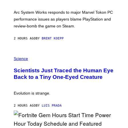
H
O
T
Arc System Works responds to major Marvel Tokon PC
:
performance issues as players blame PlayStation and
P
L
review-bomb the game on Steam.
A
Y
S
2 HOURS AGO
BY
BRENT KOEPP
T
A
T
P
I
H
Science
O
O
N
T
,
Scientists Just Traced the Human Eye
O
S
:
T
Back to a Tiny One-Eyed Creature
C
E
S
A
A
M
I
Evolution is strange.
M
A
G
2 HOURS AGO
BY
LUIS PRADA
E
S
/
G
E