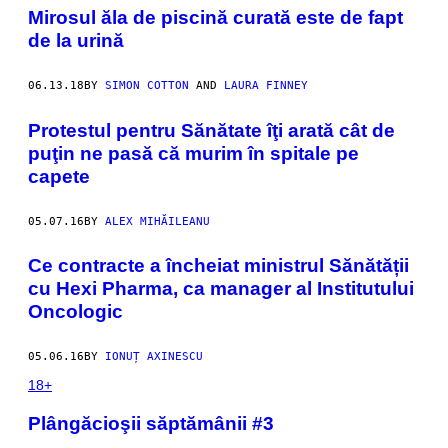
Mirosul ăla de piscină curată este de fapt
de la urină
06.13.18
BY
SIMON COTTON
AND
LAURA FINNEY
Protestul pentru Sănătate îţi arată cât de
puţin ne pasă că murim în spitale pe
capete
05.07.16
BY
ALEX MIHĂILEANU
Ce contracte a încheiat ministrul Sănătății
cu Hexi Pharma, ca manager al Institutului
Oncologic
05.06.16
BY
IONUȚ AXINESCU
18+
Plângăcioşii săptămânii #3