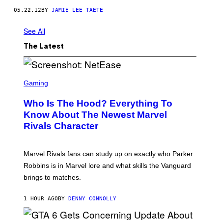
05.22.12
BY
JAMIE LEE TAETE
See All
The Latest
S
C
Gaming
R
E
Who Is The Hood? Everything To
E
N
Know About The Newest Marvel
S
Rivals Character
H
O
T
:
Marvel Rivals fans can study up on exactly who Parker
N
E
Robbins is in Marvel lore and what skills the Vanguard
T
brings to matches.
E
A
S
1 HOUR AGO
BY
DENNY CONNOLLY
E