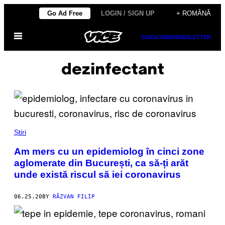
Skip
Go Ad Free
LOGIN / SIGN UP
+ ROMÂNĂ
to
Open
content
SUBSCRIBE
NEWSLETTER
Menu
dezinfectant
Știri
Am mers cu un epidemiolog în cinci zone
aglomerate din București, ca să-ți arăt
unde există riscul să iei coronavirus
06.25.20
BY
RĂZVAN FILIP