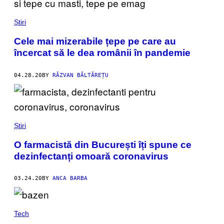
Știri
Cele mai mizerabile țepe pe care au
încercat să le dea românii în pandemie
04.28.20
BY
RĂZVAN BĂLTĂREȚU
Știri
O farmacistă din București îți spune ce
dezinfectanți omoară coronavirus
03.24.20
BY
ANCA BARBA
Tech