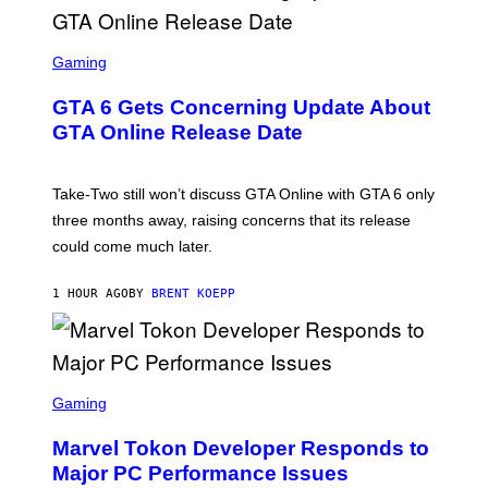
S
C
Gaming
R
E
GTA 6 Gets Concerning Update About
E
N
GTA Online Release Date
S
H
O
T
Take-Two still won’t discuss GTA Online with GTA 6 only
:
three months away, raising concerns that its release
R
O
could come much later.
C
K
S
1 HOUR AGO
BY
BRENT KOEPP
T
A
R
G
A
S
M
C
Gaming
E
R
S
E
Marvel Tokon Developer Responds to
E
N
Major PC Performance Issues
S