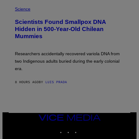
A
S
M
Science
U
C
Scientists Found Smallpox DNA
H
,
Hidden in 500-Year-Old Chilean
M
Mummies
U
C
H
O
Researchers accidentally recovered variola DNA from
L
D
two Indigenous adults buried during the early colonial
E
era.
R
C
H
8 HOURS AGO
BY
LUIS PRADA
I
L
E
A
N
M
U
M
VICE
M
MEDIA
Y
INSTAGRAM
TIKTOK
YOUTUBE
T
H
A