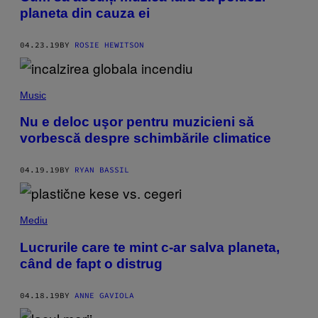
planeta din cauza ei
04.23.19
BY
ROSIE HEWITSON
Music
Nu e deloc uşor pentru muzicieni să
vorbescă despre schimbările climatice
04.19.19
BY
RYAN BASSIL
Mediu
Lucrurile care te mint c-ar salva planeta,
când de fapt o distrug
04.18.19
BY
ANNE GAVIOLA