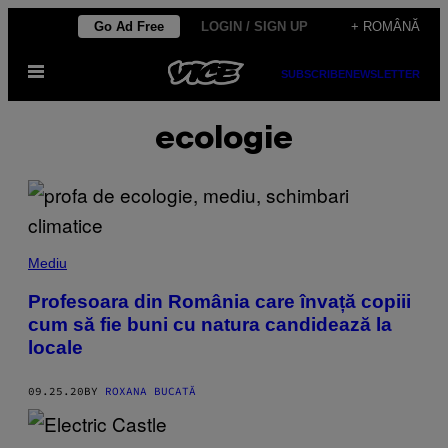
Skip
Go Ad Free
LOGIN / SIGN UP
+ ROMÂNĂ
to
Open
content
SUBSCRIBE
NEWSLETTER
Menu
ecologie
Mediu
Profesoara din România care învață copiii
cum să fie buni cu natura candidează la
locale
09.25.20
BY
ROXANA BUCATĂ