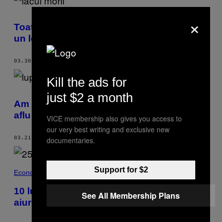
×
Toate modurile în care să faci din România
un loc în care poți trăi sănătos, de la A la Z
03.30.19
BY
ROXANA BUCATĂ
Kill the ads for
just $2 a month
Am urlat la lupi noaptea în Apuseni, ca să
aflu cum trăim în pace cu animalele
VICE membership also gives you access to
our very best writing and exclusive new
03.21.19
BY
VLAD MARKO TOLLEA
documentaries.
Support for $2
Economie · Bani
10 lucruri pe care să nu mai spargi bani
See All Membership Plans
aiurea în 2019