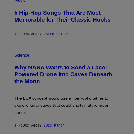
Music
H
O
5 Hip-Hop Songs That Are Most
T
O
Memorable for Their Classic Hooks
B
Y
S
7 HOURS AGO
BY
CALEB CATLIN
T
E
V
E
P
G
H
Science
R
O
A
T
Why NASA Wants to Send a Laser-
N
O
I
:
Powered Drone Into Caves Beneath
T
N
the Moon
Z
A
/
S
W
A
I
;
The LUX concept would use a fiber-optic tether to
R
D
E
R
explore lunar caves that could shelter future moon
I
P
M
bases.
I
A
X
G
E
E
8 HOURS AGO
BY
LUIS PRADA
L
)
/