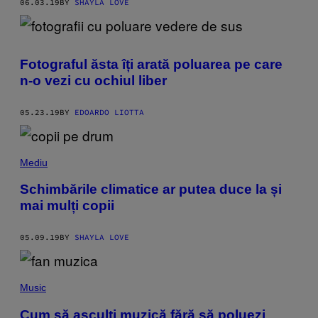
06.03.19
BY
SHAYLA LOVE
Fotograful ăsta îți arată poluarea pe care
n-o vezi cu ochiul liber
05.23.19
BY
EDOARDO LIOTTA
Mediu
Schimbările climatice ar putea duce la și
mai mulți copii
05.09.19
BY
SHAYLA LOVE
Music
Cum să asculți muzică fără să poluezi