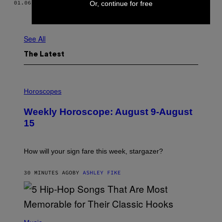
01.06.19
BY
GINA RAGUSA
Or, continue for free
Older
See All
The Latest
I
L
Horoscopes
L
U
Weekly Horoscope: August 9-August
S
T
15
R
A
T
I
How will your sign fare this week, stargazer?
O
N
B
30 MINUTES AGO
BY
ASHLEY FIKE
Y
R
E
E
S
(
A
P