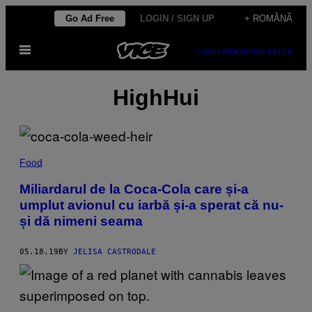
Skip
Go Ad Free
LOGIN / SIGN UP
+ ROMÂNĂ
to
Open
content
SUBSCRIBE
NEWSLETTER
Menu
HighHui
Food
Miliardarul de la Coca-Cola care și-a
umplut avionul cu iarbă și-a sperat că nu-
și dă nimeni seama
05.18.19
BY
JELISA CASTRODALE