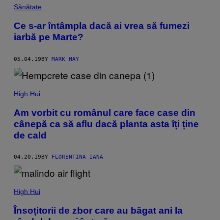
Sănătate
Ce s-ar întâmpla dacă ai vrea să fumezi
iarbă pe Marte?
05.04.19
BY
MARK HAY
High Hui
Am vorbit cu românul care face case din
cânepă ca să aflu dacă planta asta îți ține
de cald
04.20.19
BY
FLORENTINA IANA
High Hui
Însoțitorii de zbor care au băgat ani la