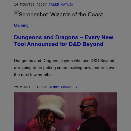
)
14 MINUTES AGO
BY
CALEB CATLIN
S
C
Gaming
R
E
Dungeons and Dragons – Every New
E
N
Tool Announced for D&D Beyond
S
H
O
T
Dungeons and Dragons players who use D&D Beyond
:
are going to be getting some exciting new features over
W
I
the next few months.
Z
A
R
29 MINUTES AGO
BY
DENNY CONNOLLY
D
S
O
F
T
H
E
C
O
A