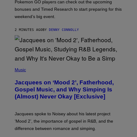
Pokemon GO players can check out the upcoming
P
O
bonuses and Timed Research to start preparing for this
K
weekend’s big event.
E
M
O
2 MINUTES AGO
BY
DENNY CONNOLLY
N
G
O
(
P
Music
H
O
Jacquees on ‘Mood 2’, Fatherhood,
T
O
Gospel Music, and Why Simping Is
V
(Almost) Never Okay [Exclusive]
I
A
C
A
Jacquees spoke to Noisey about his latest project
M
K
‘Mood 2’, the importance of gospel in R&B, and the
I
difference between romance and simping.
R
K