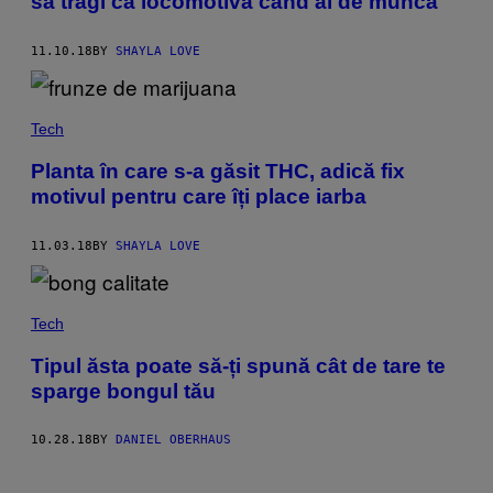
să tragi ca locomotiva când ai de muncă
11.10.18
BY
SHAYLA LOVE
Tech
Planta în care s-a găsit THC, adică fix
motivul pentru care îți place iarba
11.03.18
BY
SHAYLA LOVE
Tech
Tipul ăsta poate să-ți spună cât de tare te
sparge bongul tău
10.28.18
BY
DANIEL OBERHAUS