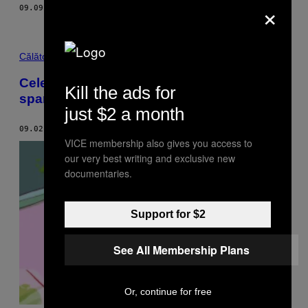
×
09.09.18
BY
JEAN STOIAN
Călătorii
Cele mai tari povești cu oameni mult prea
Kill the ads for
sparți pentru un zbor cu avionul
just $2 a month
09.02.18
BY
ANWAR ALI
VICE membership also gives you access to
our very best writing and exclusive new
documentaries.
Support for $2
See All Membership Plans
Or, continue for free