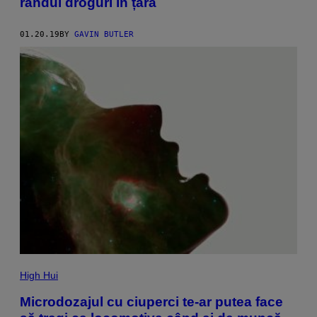
rândul droguri în țară
01.20.19
BY
GAVIN BUTLER
High Hui
Microdozajul cu ciuperci te-ar putea face