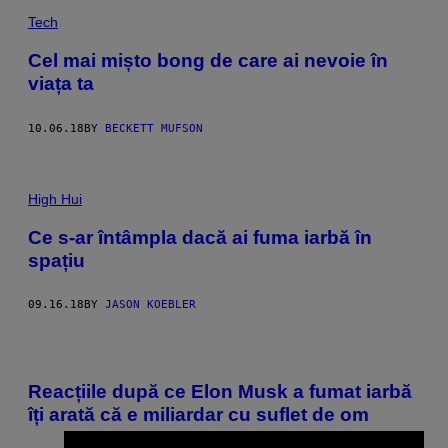
Tech
Cel mai mișto bong de care ai nevoie în
viața ta
10.06.18
BY
BECKETT MUFSON
High Hui
Ce s-ar întâmpla dacă ai fuma iarbă în
spațiu
09.16.18
BY
JASON KOEBLER
Reacțiile după ce Elon Musk a fumat iarbă
îți arată că e miliardar cu suflet de om