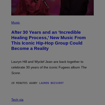
S
T
(
P
Music
H
O
After 30 Years and an ‘Incredible
T
O
Healing Process,’ New Music From
B
This Iconic Hip-Hop Group Could
Y
J
Become a Reality
E
R
E
M
Lauryn Hill and Wyclef Jean are back together to
Y
celebrate 30 years of the iconic Fugees album
The
C
H
Score
.
A
N
P
29 MINUTES AGO
BY
LAUREN BOISVERT
H
O
T
V
O
I
G
Tech via
A
R