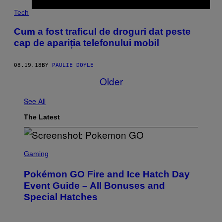
Tech
Cum a fost traficul de droguri dat peste
cap de apariția telefonului mobil
08.19.18
BY
PAULIE DOYLE
Older
See All
The Latest
S
C
Gaming
R
E
Pokémon GO Fire and Ice Hatch Day
E
N
Event Guide – All Bonuses and
S
Special Hatches
H
O
T
: