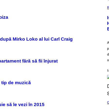
R
biza
după Mirko Loko al lui Carl Craig
A
p
d
m
rtament fără să fii înjurat
5
 tip de muzică
S
C
e să le vezi în 2015
R