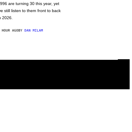
996 are turning 30 this year, yet
e still listen to them front to back
n 2026.
 HOUR AGO
BY
DAN MILAM