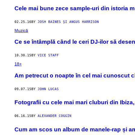
Cele mai bune zece sample-uri din istoria m
02.25.16
BY
JOSH BAINES ŞI ANGUS HARRISON
Muzică
Ce se întâmplă când le ceri DJ-ilor să dese
10.30.15
BY
VICE STAFF
18+
​Am petrecut o noapte în cel mai cunoscut c
09.07.15
BY
JOHN LUCAS
Fotografii cu cele mai mari cluburi din Ibiza
06.16.15
BY
ALEXANDER COGGIN
Cum am scos un album de manele-rap și am