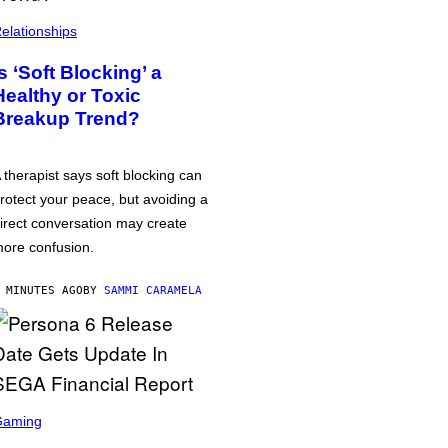
elationships
Is ‘Soft Blocking’ a
Healthy or Toxic
Breakup Trend?
 therapist says soft blocking can
rotect your peace, but avoiding a
irect conversation may create
ore confusion.
 MINUTES AGO
BY
SAMMI CARAMELA
Gaming