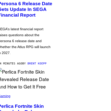
Persona 6 Release Date
Gets Update In SEGA
Financial Report
EGA’s latest financial report
aises questions about the
ersona 6 release date and
hether the Atlus RPG will launch
n 2027.
4 MINUTES AGO
BY
BRENT KOEPP
Gaming
Perlica Fortnite Skin