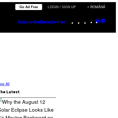
Go Ad Free
LOGIN / SIGN UP
+ ROMÂNĂ
Instagram
TikTok
YouTube
Google
Goog
Subscribe
Newsletter
Discove
Top
Posts
ee All
The Latest