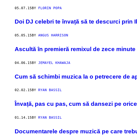
05.07.15
BY
FLORIN POPA
Doi DJ celebri te învață să te descurci prin I
05.05.15
BY
ANGUS HARRISON
Ascultă în premieră remixul de zece minute 
04.06.15
BY
JEMAYEL KHAWAJA
Cum să schimbi muzica la o petrecere de apa
02.02.15
BY
RYAN BASSIL
​Învață, pas cu pas, cum să dansezi pe orice
01.14.15
BY
RYAN BASSIL
Documentarele despre muzică pe care trebui