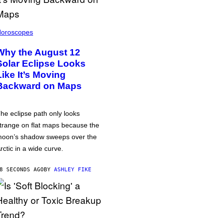
oroscopes
Why the August 12
Solar Eclipse Looks
Like It’s Moving
Backward on Maps
he eclipse path only looks
trange on flat maps because the
oon’s shadow sweeps over the
rctic in a wide curve.
8 SECONDS AGO
BY
ASHLEY FIKE