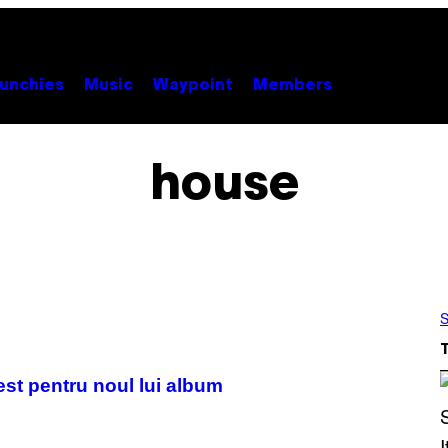
unchies
Music
Waypoint
Members
house
S
est pentru noul lui album