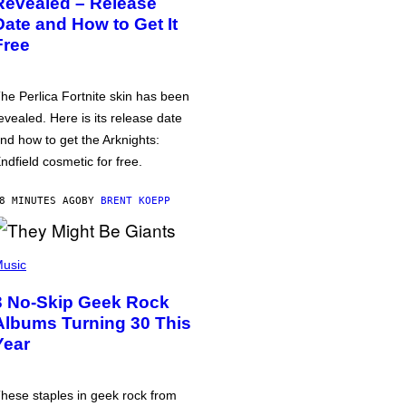
Revealed – Release
Date and How to Get It
Free
he Perlica Fortnite skin has been
evealed. Here is its release date
nd how to get the Arknights:
ndfield cosmetic for free.
8 MINUTES AGO
BY
BRENT KOEPP
usic
3 No-Skip Geek Rock
Albums Turning 30 This
Year
hese staples in geek rock from