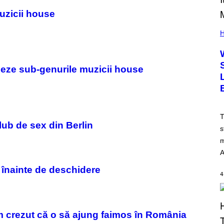
uzicii house
H
neze sub-genurile muzicii house
T
lub de sex din Berlin
s
m
A
, înainte de deschidere
4
 crezut că o să ajung faimos în România