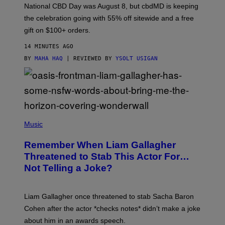
C
National CBD Day was August 8, but cbdMD is keeping
B
D
the celebration going with 55% off sitewide and a free
M
gift on $100+ orders.
D
14 MINUTES AGO
BY
MAHA HAQ
| REVIEWED BY
YSOLT USIGAN
P
H
Music
O
T
Remember When Liam Gallagher
O
B
Threatened to Stab This Actor For…
Y
Not Telling a Joke?
D
A
V
E
Liam Gallagher once threatened to stab Sacha Baron
S
I
Cohen after the actor *checks notes* didn’t make a joke
M
about him in an awards speech.
P