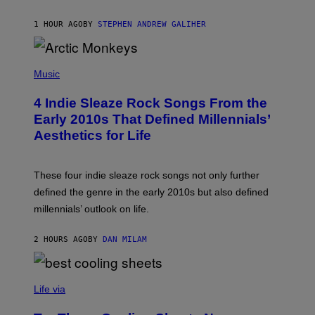
S
O
1 HOUR AGO
BY
STEPHEN ANDREW GALIHER
N
/
W
I
P
R
H
Music
E
O
I
T
M
4 Indie Sleaze Rock Songs From the
O
A
B
Early 2010s That Defined Millennials’
G
Y
E
Aesthetics for Life
F
/
I
G
L
E
M
T
These four indie sleaze rock songs not only further
M
T
A
defined the genre in the early 2010s but also defined
Y
G
I
millennials’ outlook on life.
I
M
C
A
.
G
2 HOURS AGO
BY
DAN MILAM
C
E
O
S
M
/
C
F
O
Life via
I
M
L
F