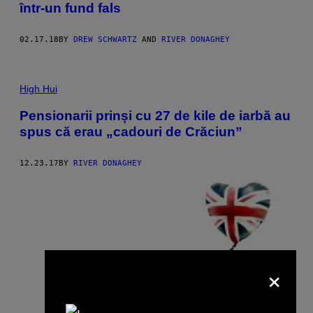
într-un fund fals
02.17.18
BY
DREW SCHWARTZ
AND
RIVER DONAGHEY
High Hui
Pensionarii prinși cu 27 de kile de iarbă au
spus că erau „cadouri de Crăciun”
12.23.17
BY
RIVER DONAGHEY
×