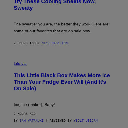
M
Try These Cooling Sheets Now,
O
M
R
Sweaty
A
T
G
S
I
P
C
A
The sweatier you are, the better they work. Here are
C
some of our favorites that are on sale now.
E
S
2 HOURS AGO
BY
NICK STOCKTON
V
I
Life via
A
E
This Little Black Box Makes More Ice
L
E
Than Your Fridge Ever Will (And It’s
C
On Sale)
T
A
C
T
Ice, Ice (maker), Baby!
I
C
2 HOURS AGO
BY
SAM WATANUKI
| REVIEWED BY
YSOLT USIGAN