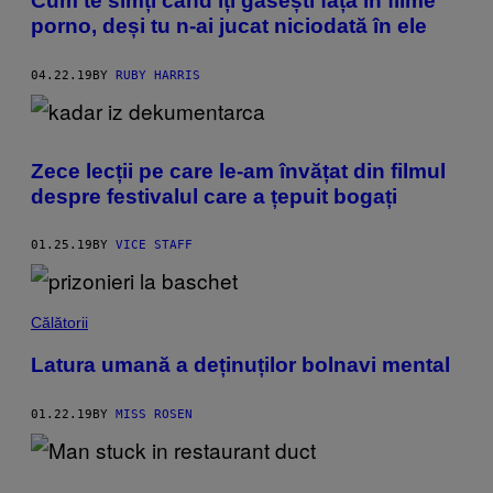
Cum te simți când îți găsești fața în filme
porno, deși tu n-ai jucat niciodată în ele
04.22.19
BY
RUBY HARRIS
Zece lecții pe care le-am învățat din filmul
despre festivalul care a țepuit bogați
01.25.19
BY
VICE STAFF
Călătorii
Latura umană a deținuților bolnavi mental
01.22.19
BY
MISS ROSEN