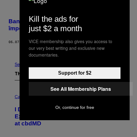
Kill the ads for
Banksy dă lucrări gratis oricui votează
just $2 a month
împotriva conservatorilor din Anglia
VICE membership also gives you access to
06.07.17
BY
NATHANIEL AINLEY
our very best writing and exclusive new
Older
documentaries.
See All
Support for $2
The Latest
See All Membership Plans
C
O
Cannabis via
U
R
Or, continue for free
I Didn’t Even Know National CBD Day
T
E
Existed Until I Saw This Massive Sale
S
at cbdMD
Y
O
F