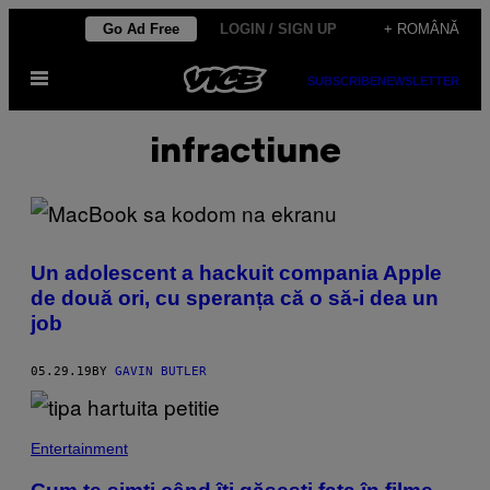
Skip
Go Ad Free
LOGIN / SIGN UP
+ ROMÂNĂ
to
Open
content
SUBSCRIBE
NEWSLETTER
Menu
infractiune
Un adolescent a hackuit compania Apple
de două ori, cu speranța că o să-i dea un
job
05.29.19
BY
GAVIN BUTLER
Entertainment