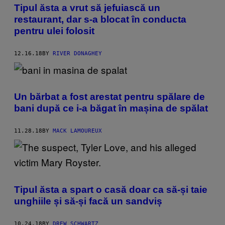
Tipul ăsta a vrut să jefuiască un
restaurant, dar s-a blocat în conducta
pentru ulei folosit
12.16.18
BY
RIVER DONAGHEY
Un bărbat a fost arestat pentru spălare de
bani după ce i-a băgat în mașina de spălat
11.28.18
BY
MACK LAMOUREUX
Tipul ăsta a spart o casă doar ca să-și taie
unghiile și să-și facă un sandviș
10.24.18
BY
DREW SCHWARTZ