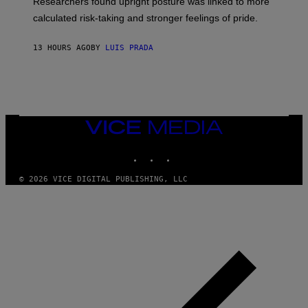
Researchers found upright posture was linked to more
H
calculated risk-taking and stronger feelings of pride.
A
N
T
13 HOURS AGO
BY
LUIS PRADA
O
K
E
R
/
G
E
T
VICE
T
MEDIA
Y
INSTAGRAM
TIKTOK
YOUTUBE
I
M
A
© 2026 VICE DIGITAL PUBLISHING, LLC
G
E
S