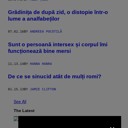
Grădinița de după zid, o distopie într-o
lume a analfabeților
07.02.16
BY
ANDREEA POCOTILĂ
​Sunt o persoană intersex și corpul îmi
funcționează bine mersi
11.13.14
BY
HANNA HANRA
De ce se sinucid atât de mulți romi?
01.15.13
BY
JAMIE CLIFTON
See All
The Latest
×
P