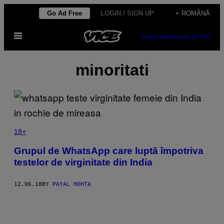
Skip
Go Ad Free
LOGIN / SIGN UP
+ ROMÂNĂ
to
Open
content
SUBSCRIBE
NEWSLETTER
Menu
minoritati
18+
Grupul de WhatsApp care luptă împotriva
testelor de virginitate din India
12.06.18
BY
PAYAL MOHTA