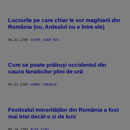
Lucrurile pe care chiar le vor maghiarii din
România (nu, Ardealul nu e între ele)
06.22.17
BY
SEVER IOAN MIU
Cum se poate prăbuși occidentul din
cauza fanaticilor plini de ură
05.31.17
BY
HARRY CHEADLE
Festivalul minorităților din România a fost
mai trist decât o zi de luni
05.14.17
BY
ALEX ȚIBU