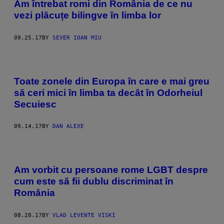
Am întrebat romi din România de ce nu
vezi plăcuțe bilingve în limba lor
09.25.17
BY
SEVER IOAN MIU
Toate zonele din Europa în care e mai greu
să ceri mici în limba ta decât în Odorheiul
Secuiesc
09.14.17
BY
DAN ALEXE
Am vorbit cu persoane rome LGBT despre
cum este să fii dublu discriminat în
România
08.28.17
BY
VLAD LEVENTE VISKI