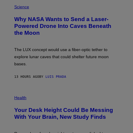
P
E
H
Science
I
O
M
T
A
Why NASA Wants to Send a Laser-
O
G
:
E
Powered Drone Into Caves Beneath
N
)
the Moon
A
S
A
;
The LUX concept would use a fiber-optic tether to
D
R
explore lunar caves that could shelter future moon
P
bases.
I
X
E
13 HOURS AGO
BY
LUIS PRADA
L
/
G
E
P
T
H
Health
T
O
Y
T
I
Your Desk Height Could Be Messing
O
M
:
With Your Brain, New Study Finds
A
B
G
A
E
T
S
U