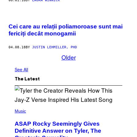
08.01.18
BY
LAURA WINNICK
Cei care au relații poliamoroase sunt mai
fericiți decât monogamii
04.08.18
BY
JUSTIN LEHMILLER, PHD
Older
See All
The Latest
P
H
Music
O
T
ASAP Rocky Seemingly Gives
O
B
Definitive Answer on Tyler, The
Y