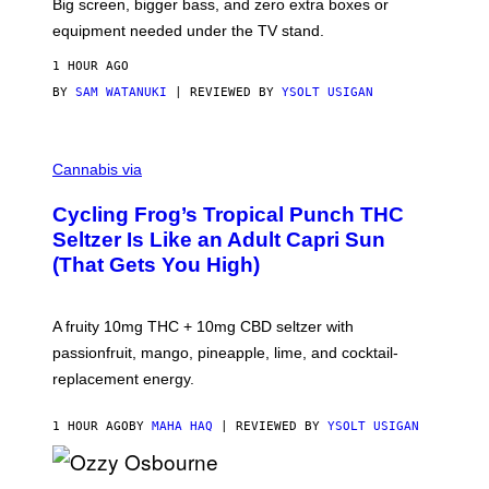
Big screen, bigger bass, and zero extra boxes or
equipment needed under the TV stand.
1 HOUR AGO
BY
SAM WATANUKI
| REVIEWED BY
YSOLT USIGAN
M
A
Cannabis via
H
A
Cycling Frog’s Tropical Punch THC
H
A
Seltzer Is Like an Adult Capri Sun
Q
(That Gets You High)
F
O
R
V
A fruity 10mg THC + 10mg CBD seltzer with
I
C
passionfruit, mango, pineapple, lime, and cocktail-
E
replacement energy.
1 HOUR AGO
BY
MAHA HAQ
| REVIEWED BY
YSOLT USIGAN
P