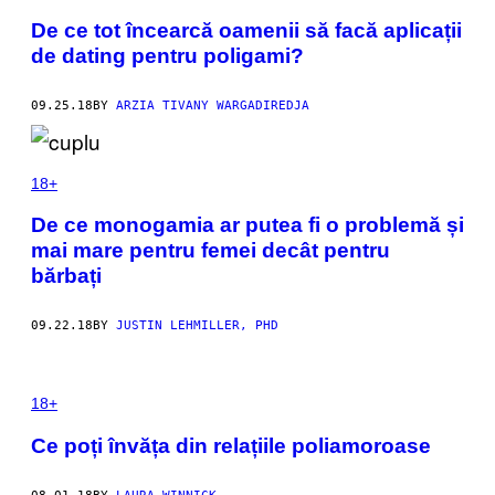
De ce tot încearcă oamenii să facă aplicații
de dating pentru poligami?
09.25.18
BY
ARZIA TIVANY WARGADIREDJA
18+
De ce monogamia ar putea fi o problemă și
mai mare pentru femei decât pentru
bărbați
09.22.18
BY
JUSTIN LEHMILLER, PHD
18+
Ce poți învăța din relațiile poliamoroase