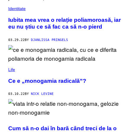
Identitate
Iubita mea vrea o relație poliamoroasă, iar
eu nu știu ce să fac ca să n-o pierd
03.29.22
BY
DJANLISSA PRINGELS
Life
Ce e „monogamia radicală”?
03.10.22
BY
NICK LEVINE
Cum să n-o dai în bară când treci de la o