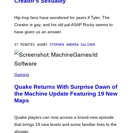
Creator’s Sexuality
M
O
N
I
Hip-hop fans have wondered for years if Tyler, The
C
A
Creator is gay, and his old pal ASAP Rocky seems to
S
have given us an answer.
C
H
I
57 MINUTES AGO
BY
STEPHEN ANDREW GALIHER
P
P
E
R
/
G
S
E
C
Gaming
T
R
T
E
Y
Quake Returns With Surprise Dawn of
E
I
N
the Machine Update Featuring 19 New
M
S
A
Maps
H
G
O
E
T
S
:
Quake players can now access a brand-new episode
M
A
that brings 19 new levels and some familiar foes to the
C
shooter.
H