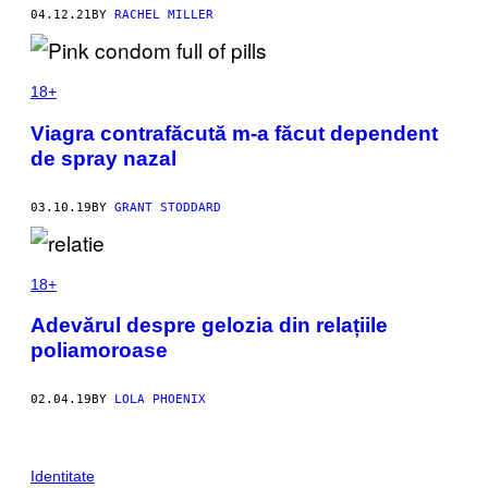
04.12.21
BY
RACHEL MILLER
18+
Viagra contrafăcută m-a făcut dependent
de spray nazal
03.10.19
BY
GRANT STODDARD
18+
Adevărul despre gelozia din relațiile
poliamoroase
02.04.19
BY
LOLA PHOENIX
Identitate