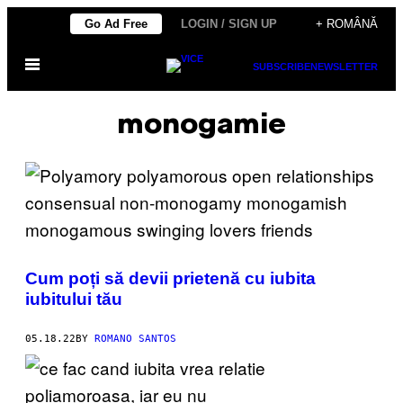
Skip
Go Ad Free
LOGIN / SIGN UP
+ ROMÂNĂ
to
Open
content
SUBSCRIBE
NEWSLETTER
Menu
monogamie
Cum poți să devii prietenă cu iubita
iubitului tău
05.18.22
BY
ROMANO SANTOS