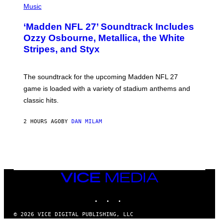
H
Music
O
T
‘Madden NFL 27’ Soundtrack Includes
O
B
Ozzy Osbourne, Metallica, the White
Y
Stripes, and Styx
N
I
C
K
The soundtrack for the upcoming Madden NFL 27
L
A
game is loaded with a variety of stadium anthems and
H
classic hits.
A
M
/
2 HOURS AGO
BY
DAN MILAM
G
E
T
T
Y
I
M
A
VICE
G
MEDIA
E
INSTAGRAM
TIKTOK
YOUTUBE
S
© 2026 VICE DIGITAL PUBLISHING, LLC