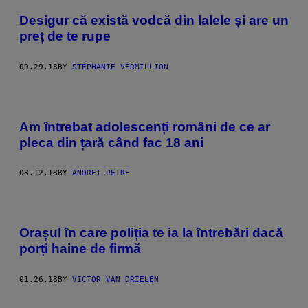
Desigur că există vodcă din lalele și are un
preț de te rupe
09.29.18
BY
STEPHANIE VERMILLION
Am întrebat adolescenți români de ce ar
pleca din țară când fac 18 ani
08.12.18
BY
ANDREI PETRE
Orașul în care poliția te ia la întrebări dacă
porți haine de firmă
01.26.18
BY
VICTOR VAN DRIELEN