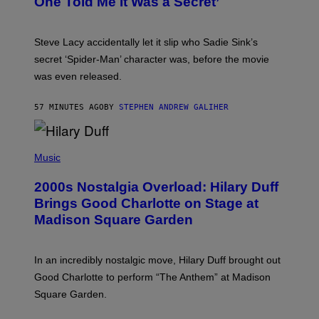
One Told Me It Was a Secret’
J
A
M
I
Steve Lacy accidentally let it slip who Sadie Sink’s
E
M
secret ‘Spider-Man’ character was, before the movie
C
was even released.
C
A
R
57 MINUTES AGO
BY
STEPHEN ANDREW GALIHER
T
H
Y
/
P
G
H
Music
E
O
T
T
T
2000s Nostalgia Overload: Hilary Duff
O
Y
B
Brings Good Charlotte on Stage at
I
Y
M
Madison Square Garden
E
A
M
G
M
E
A
S
In an incredibly nostalgic move, Hilary Duff brought out
M
C
Good Charlotte to perform “The Anthem” at Madison
I
Square Garden.
N
T
Y