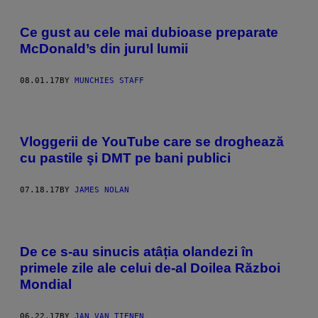
Ce gust au cele mai dubioase preparate
McDonald’s din jurul lumii
08.01.17
BY
MUNCHIES STAFF
Vloggerii de YouTube care se droghează
cu pastile şi DMT pe bani publici
07.18.17
BY
JAMES NOLAN
De ce s-au sinucis atâția olandezi în
primele zile ale celui de-al Doilea Război
Mondial
06.22.17
BY
JAN VAN TIENEN