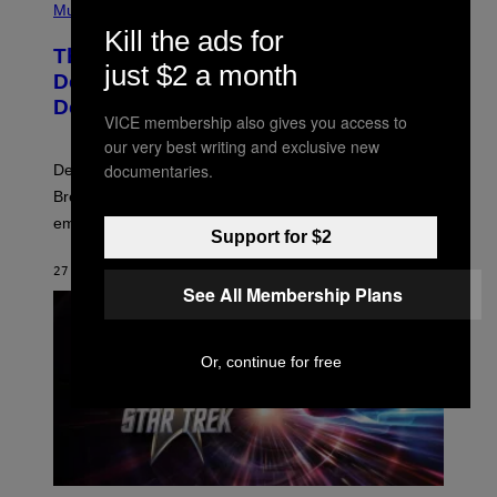
H
Music
O
Kill the ads for
T
The Set of Lyrics That Still Give Kim
O
just $2 a month
B
Deal Firsthand Embarrassment
Y
Decades Later
J
VICE membership also gives you access to
E
F
our very best writing and exclusive new
F
documentaries.
Despite the distance of decades, there are still some
K
R
Breeders lyrics that Kim Deal looks back on with
A
embarrassment.
V
Support for $2
I
T
27 MINUTES AGO
BY
LAUREN BOISVERT
Z
See All Membership Plans
/
F
I
L
M
Or, continue for free
M
A
G
I
C