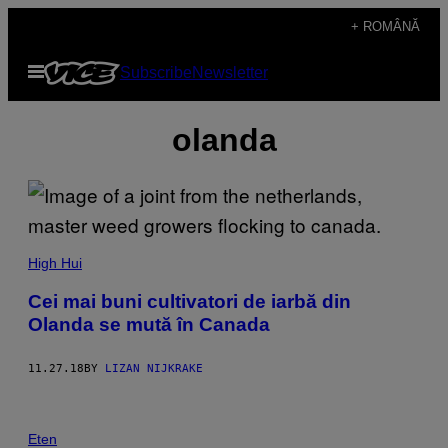
Skip
+ ROMÂNĂ
to
Open
Subscribe
Newsletter
content
Menu
olanda
High Hui
Cei mai buni cultivatori de iarbă din
Olanda se mută în Canada
11.27.18
BY
LIZAN NIJKRAKE
Eten