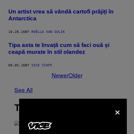
Un artist vrea să vândă cartofi prăjiți în
Antarctica
10.28.16
BY
ROËLLA VAN GULIK
Tipa asta te învață cum să faci ouă și
ceapă murate în stil olandez
09.05.16
BY
VICE STAFF
Newer
Older
See All
×
THE LATEST
P