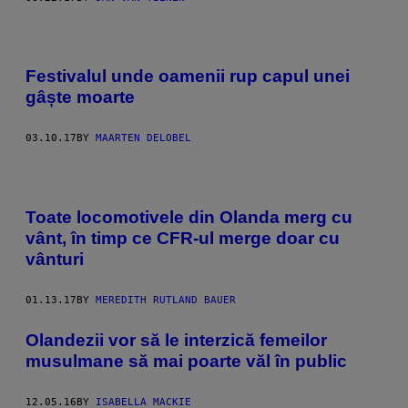
Festivalul unde oamenii rup capul unei
gâște moarte
03.10.17
BY
MAARTEN DELOBEL
Toate locomotivele din Olanda merg cu
vânt, în timp ce CFR-ul merge doar cu
vânturi
01.13.17
BY
MEREDITH RUTLAND BAUER
Olandezii vor să le interzică femeilor
musulmane să mai poarte văl în public
12.05.16
BY
ISABELLA MACKIE