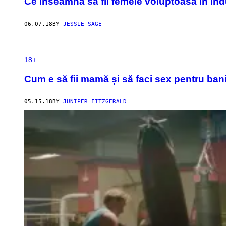
Ce înseamnă să fii femeie voluptoasă în ind
06.07.18
BY
JESSIE SAGE
18+
Cum e să fii mamă și să faci sex pentru bani
05.15.18
BY
JUNIPER FITZGERALD