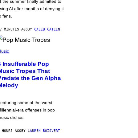
f the summer finally admitted to
sing AI after months of denying it
o fans.
7 MINUTES AGO
BY
CALEB CATLIN
usic
3 Insufferable Pop
Music Tropes That
Predate the Gen Alpha
Melody
eaturing some of the worst
illennial-era offenses in pop
usic clichés.
 HOURS AGO
BY
LAUREN BOISVERT