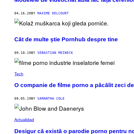
04.16.20
BY
MAXIME DELCOURT
Cât de multe știe Pornhub despre tine
09.10.19
BY
SEBASTIAN MEINECK
Tech
O companie de filme porno a păcălit zeci de
09.05.19
BY
SAMANTHA COLE
Actualidad
Desigur că există o parodie porno pentru 