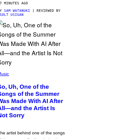
7 MINUTES AGO
BY
SAM WATANUKI
| REVIEWED BY
SOLT USIGAN
usic
So, Uh, One of the
Songs of the Summer
Was Made With AI After
All—and the Artist Is
Not Sorry
he artist behind one of the songs