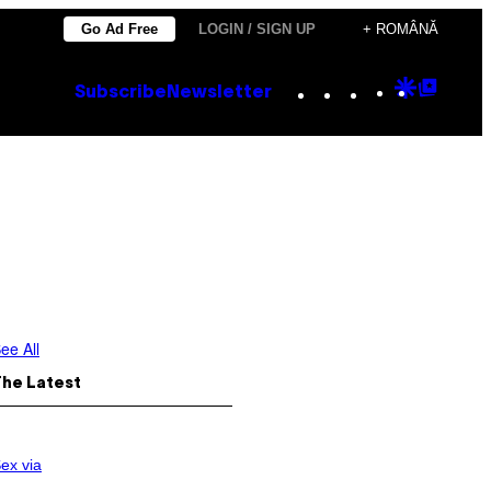
Go Ad Free
LOGIN / SIGN UP
+ ROMÂNĂ
Instagram
TikTok
YouTube
Google
Goog
Subscribe
Newsletter
Discove
Top
Posts
ee All
The Latest
ex via