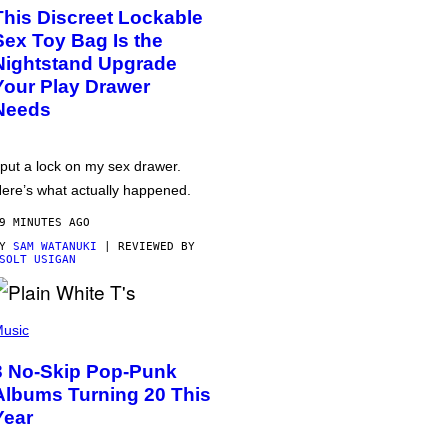
This Discreet Lockable
Sex Toy Bag Is the
Nightstand Upgrade
Your Play Drawer
Needs
 put a lock on my sex drawer.
ere’s what actually happened.
9 MINUTES AGO
BY
SAM WATANUKI
| REVIEWED BY
SOLT USIGAN
usic
3 No-Skip Pop-Punk
Albums Turning 20 This
Year