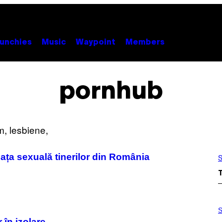
unchies
Music
Waypoint
Members
pornhub
iața sexuală tinerilor din România
S
S
A
S
M
 în izolare