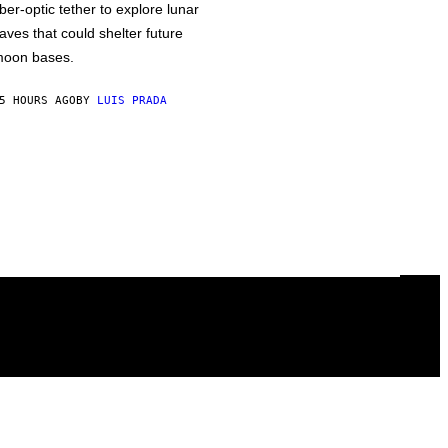
iber-optic tether to explore lunar
aves that could shelter future
oon bases.
5 HOURS AGO
BY
LUIS PRADA