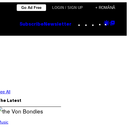
Go Ad Free
LOGIN / SIGN UP
+ ROMÂNĂ
Instagram
TikTok
YouTube
Google
Goog
Subscribe
Newsletter
Discove
Top
Posts
ee All
The Latest
usic