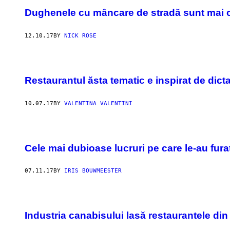
Dughenele cu mâncare de stradă sunt mai c
12.10.17
BY
NICK ROSE
Restaurantul ăsta tematic e inspirat de dict
10.07.17
BY
VALENTINA VALENTINI
Cele mai dubioase lucruri pe care le-au fura
07.11.17
BY
IRIS BOUWMEESTER
Industria canabisului lasă restaurantele din