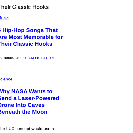
usic
5 Hip-Hop Songs That
Are Most Memorable for
Their Classic Hooks
5 HOURS AGO
BY
CALEB CATLIN
cience
Why NASA Wants to
Send a Laser-Powered
Drone Into Caves
Beneath the Moon
he LUX concept would use a