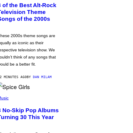
3 of the Best Alt-Rock
Television Theme
Songs of the 2000s
hese 2000s theme songs are
qually as iconic as their
espective television show. We
ouldn’t think of any songs that
ould be a better fit.
2 MINUTES AGO
BY
DAN MILAM
usic
3 No-Skip Pop Albums
Turning 30 This Year