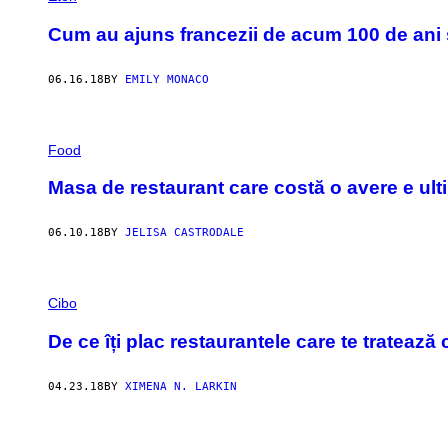
Cum au ajuns francezii de acum 100 de ani 
06.16.18
BY
EMILY MONACO
Food
Masa de restaurant care costă o avere e ult
06.10.18
BY
JELISA CASTRODALE
Cibo
De ce îți plac restaurantele care te tratează
04.23.18
BY
XIMENA N. LARKIN