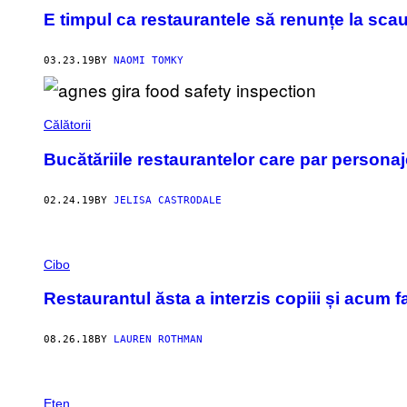
E timpul ca restaurantele să renunțe la sca
03.23.19
BY
NAOMI TOMKY
Călătorii
Bucătăriile restaurantelor care par personaje
02.24.19
BY
JELISA CASTRODALE
Cibo
Restaurantul ăsta a interzis copiii și acum f
08.26.18
BY
LAUREN ROTHMAN
Eten