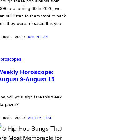
hough these pop albums from
996 are turning 30 in 2026, we
an still listen to them front to back
s if they were released this year.
 HOURS AGO
BY
DAN MILAM
oroscopes
Weekly Horoscope:
August 9-August 15
ow will your sign fare this week,
targazer?
 HOURS AGO
BY
ASHLEY FIKE