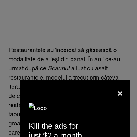
Restaurantele au încercat să găsească o
modalitate de a ieși din banal. În anii ce-au
urmat după ce
a luat cu asalt
Scaunul
restaurantele, modelul a trecut prin câteva
iterații: prima ar fi versiunile pictate în tot felul
×
de culori, asortate cu tapetul localului. Apoi,
restaurantele au cumpărat și versiunea de
taburet, un pic mai umană, însă cea mai
groaznică e versiunea de bar a
,
Scaunului
Kill the ads for
care vine la pachet cu toate dezavantajele
just $2 a month