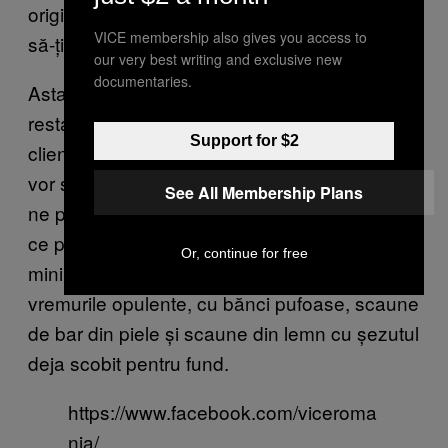
originalului, plus că nu are spătar și nici unde
VICE membership also gives you access to
să-ți ții picioarele.
our very best writing and exclusive new
documentaries.
Asta mă pune pe gânduri: Oare proprietarii de
restaurante au stat vreodată o oră în locul
Support for $2
clientului? Nu pot să cred că mesajul pe care
vor să-l transmită e: „Nu suntem originali și nu
See All Membership Plans
ne pasă de confortul tău.” Pentru moment, tot
ce putem face e să sperăm că trendul
Or, continue for free
minimalist să treacă și o să ne întoarcem la
vremurile opulente, cu bănci pufoase, scaune
de bar din piele și scaune din lemn cu șezutul
deja scobit pentru fund.
https://www.facebook.com/viceroma
nia/