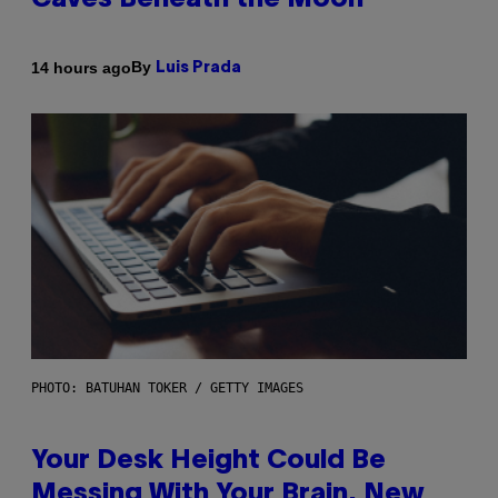
Caves Beneath the Moon
By
14 hours ago
Luis Prada
PHOTO: BATUHAN TOKER / GETTY IMAGES
Your Desk Height Could Be
Messing With Your Brain, New