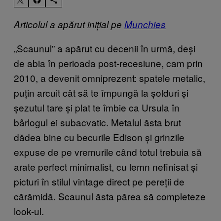
Articolul a apărut inițial pe
Munchies
„Scaunul” a apărut cu decenii în urmă, deși
de abia în perioada post-recesiune, cam prin
2010, a devenit omniprezent: spatele metalic,
puțin arcuit cât să te împungă la șolduri și
șezutul tare și plat te îmbie ca Ursula în
bârlogul ei subacvatic. Metalul ăsta brut
dădea bine cu becurile Edison și grinzile
expuse de pe vremurile când totul trebuia să
arate perfect minimalist, cu lemn nefinisat și
picturi în stilul vintage direct pe pereții de
cărămidă. Scaunul ăsta părea să completeze
look-ul.