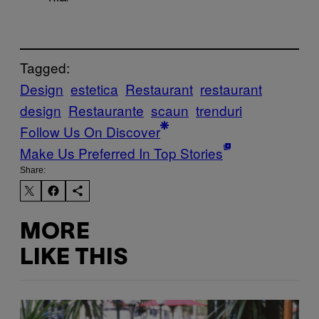
Tagged:
Design
estetica
Restaurant
restaurant
design
Restaurante
scaun
trenduri
Follow Us On Discover
Make Us Preferred In Top Stories
Share:
MORE
LIKE THIS