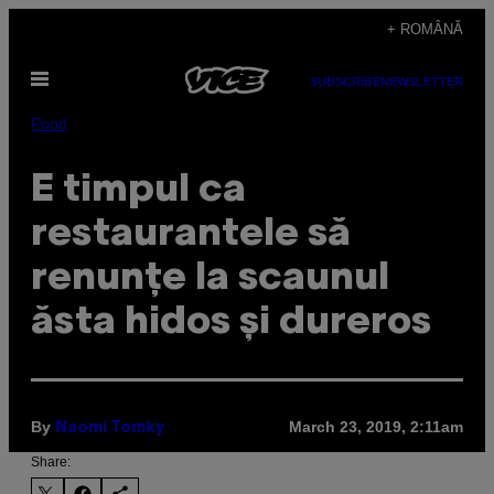
Skip
+ ROMÂNĂ
to
Open
content
SUBSCRIBE
NEWSLETTER
Menu
Food
E timpul ca
restaurantele să
renunțe la scaunul
ăsta hidos și dureros
By
March 23, 2019, 2:11am
Naomi Tomky
Share: