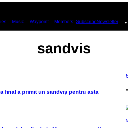
ies
Music
Waypoint
Members
Subscribe
Newsletter
sandvis
la final a primit un sandviș pentru asta
P
H
M
O