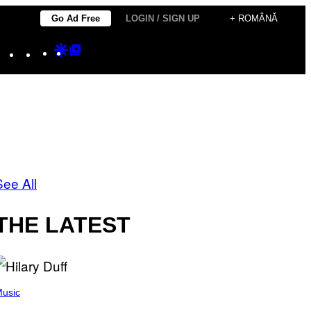
Go Ad Free
LOGIN / SIGN UP
+ ROMÂNĂ
Instagram
TikTok
YouTube
Google
Google
Discover
Top
Posts
See All
THE LATEST
usic