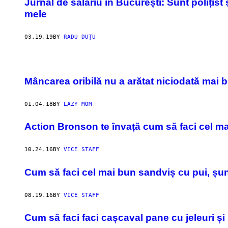
Jurnal de salariu în București: Sunt polițist
mele
03.19.19
BY
RADU DUȚU
Mâncarea oribilă nu a arătat niciodată mai b
01.04.18
BY
LAZY MOM
Action Bronson te învață cum să faci cel m
10.24.16
BY
VICE STAFF
Cum să faci cel mai bun sandviș cu pui, șun
08.19.16
BY
VICE STAFF
Cum să faci faci cașcaval pane cu jeleuri și