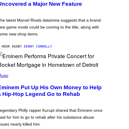
Uncovered a Major New Feature
he latest Marvel Rivals datamine suggests that a brand-
ew game mode could be coming to the title, along with
ome new shop items.
 HOUR AGO
BY
DENNY CONNOLLY
usic
Eminem Put Up His Own Money to Help
a Hip-Hop Legend Go to Rehab
egendary Philly rapper Kurupt shared that Eminem once
aid for him to go to rehab after his substance abuse
ssues nearly killed him.