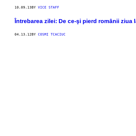
10.09.13
BY
VICE STAFF
Întrebarea zilei: De ce-şi pierd românii ziu
04.13.12
BY
COSMI TCACIUC