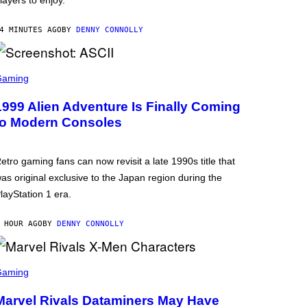
layers to enjoy.
4 MINUTES AGO
BY
DENNY CONNOLLY
Gaming
1999 Alien Adventure Is Finally Coming
to Modern Consoles
etro gaming fans can now revisit a late 1990s title that
as original exclusive to the Japan region during the
layStation 1 era.
 HOUR AGO
BY
DENNY CONNOLLY
Gaming
Marvel Rivals Dataminers May Have