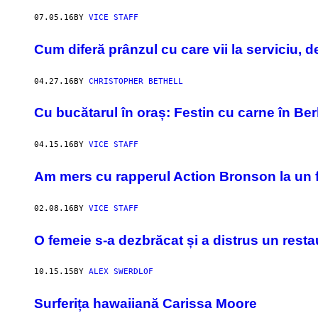
07.05.16
BY
VICE STAFF
Cum diferă prânzul cu care vii la serviciu, de
04.27.16
BY
CHRISTOPHER BETHELL
Cu bucătarul în oraș: Festin cu carne în Ber
04.15.16
BY
VICE STAFF
Am mers cu rapperul Action Bronson la un 
02.08.16
BY
VICE STAFF
​O femeie s-a dezbrăcat și a distrus un rest
10.15.15
BY
ALEX SWERDLOF
Surferița hawaiiană Carissa Moore