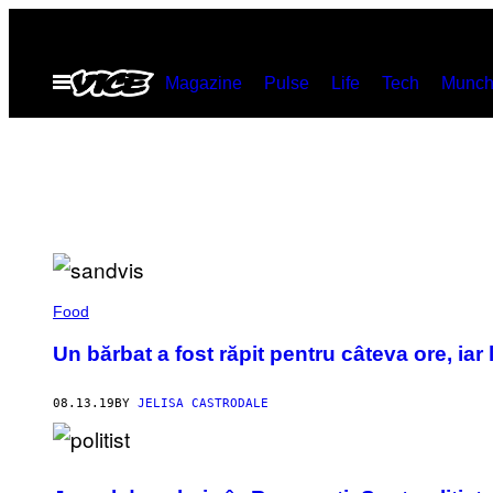
Skip
to
Open
Magazine
Pulse
Life
Tech
Munch
content
Menu
Food
Un bărbat a fost răpit pentru câteva ore, iar 
08.13.19
BY
JELISA CASTRODALE