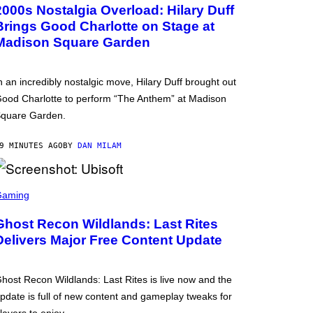
2000s Nostalgia Overload: Hilary Duff
Brings Good Charlotte on Stage at
Madison Square Garden
n an incredibly nostalgic move, Hilary Duff brought out
ood Charlotte to perform “The Anthem” at Madison
quare Garden.
9 MINUTES AGO
BY
DAN MILAM
Gaming
Ghost Recon Wildlands: Last Rites
Delivers Major Free Content Update
host Recon Wildlands: Last Rites is live now and the
pdate is full of new content and gameplay tweaks for