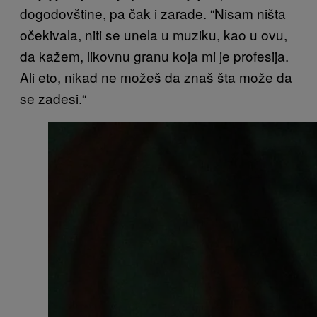
dogodovštine, pa čak i zarade. “Nisam ništa
očekivala, niti se unela u muziku, kao u ovu,
da kažem, likovnu granu koja mi je profesija.
Ali eto, nikad ne možeš da znaš šta može da
se zadesi.“