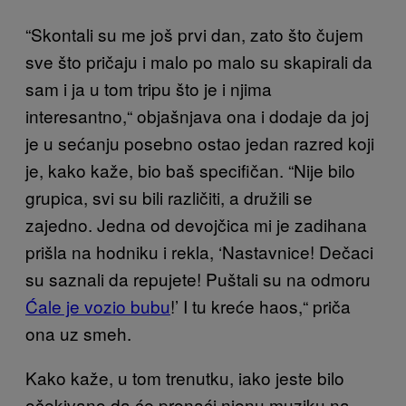
“Skontali su me još prvi dan, zato što čujem
sve što pričaju i malo po malo su skapirali da
sam i ja u tom tripu što je i njima
interesantno,“ objašnjava ona i dodaje da joj
je u sećanju posebno ostao jedan razred koji
je, kako kaže, bio baš specifičan. “Nije bilo
grupica, svi su bili različiti, a družili se
zajedno. Jedna od devojčica mi je zadihana
prišla na hodniku i rekla, ‘Nastavnice! Dečaci
su saznali da repujete! Puštali su na odmoru
Ćale je vozio bubu
!’ I tu kreće haos,“ priča
ona uz smeh.
Kako kaže, u tom trenutku, iako jeste bilo
očekivano da će pronaći njenu muziku na