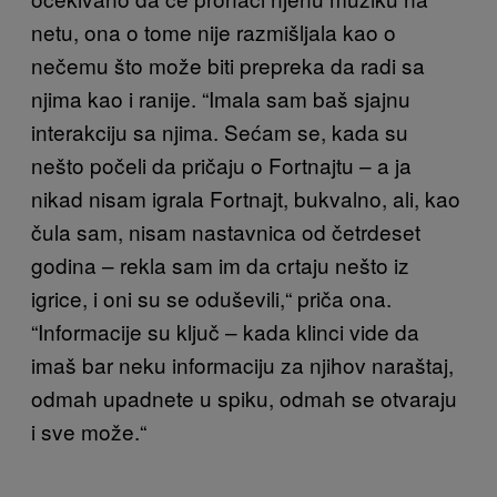
netu, ona o tome nije razmišljala kao o
nečemu što može biti prepreka da radi sa
njima kao i ranije. “Imala sam baš sjajnu
interakciju sa njima. Sećam se, kada su
nešto počeli da pričaju o Fortnajtu – a ja
nikad nisam igrala Fortnajt, bukvalno, ali, kao
čula sam, nisam nastavnica od četrdeset
godina – rekla sam im da crtaju nešto iz
igrice, i oni su se oduševili,“ priča ona.
“Informacije su ključ – kada klinci vide da
imaš bar neku informaciju za njihov naraštaj,
odmah upadnete u spiku, odmah se otvaraju
i sve može.“