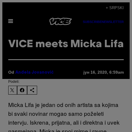
Скочи
+ SRPSKI
на
Otvori
садржај
SUBSCRIBE
NEWSLETTER
Meni
VICE meets Micka Lifa
Od
јун 16, 2020, 6:59am
Anđela Jovanović
Podeli:
Micka Lifa je jedan od onih artista sa kojima
bi svaki novinar mogao samo poželeti
intervju. Iskrena, prijatna, ali i direktna i uvek
nasmejana, Micka je spoj mirne i ravne