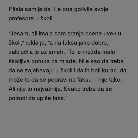
Pitala sam je da li je ona gotivila svoje
profesore u školi.
“Jesam, ali imala sam sranje ocene uvek u
školi,“ rekla je, “a na faksu jako dobre,“
zaključila je uz smeh. “To je možda malo
škatljiva poruka za mlade. Nije kao da treba
da se zajebavaju u školi i da ih boli kurac, da
može to da se popravi na faksu – nije tako.
Ali nije to najvažnije. Svako treba da se
potrudi da upiše faks.“