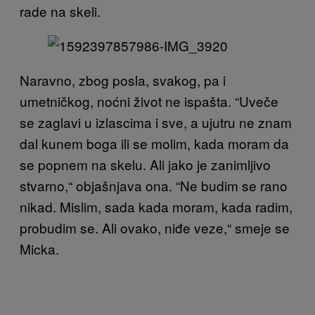
rade na skeli.
Naravno, zbog posla, svakog, pa i
umetničkog, noćni život ne ispašta. “Uveče
se zaglavi u izlascima i sve, a ujutru ne znam
dal kunem boga ili se molim, kada moram da
se popnem na skelu. Ali jako je zanimljivo
stvarno,“ objašnjava ona. “Ne budim se rano
nikad. Mislim, sada kada moram, kada radim,
probudim se. Ali ovako, niđe veze,“ smeje se
Micka.