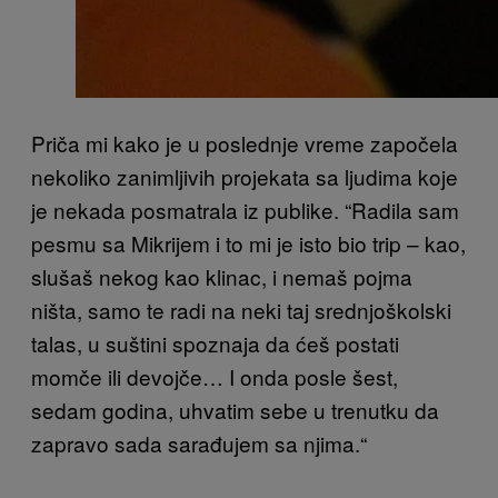
Priča mi kako je u poslednje vreme započela
nekoliko zanimljivih projekata sa ljudima koje
je nekada posmatrala iz publike. “Radila sam
pesmu sa Mikrijem i to mi je isto bio trip – kao,
slušaš nekog kao klinac, i nemaš pojma
ništa, samo te radi na neki taj srednjoškolski
talas, u suštini spoznaja da ćeš postati
momče ili devojče… I onda posle šest,
sedam godina, uhvatim sebe u trenutku da
zapravo sada sarađujem sa njima.“