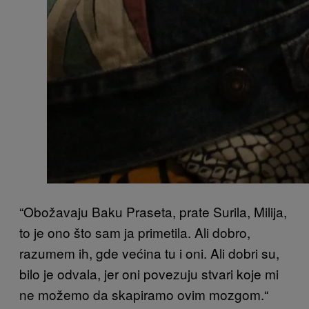
“Obožavaju Baku Praseta, prate Surila, Milija,
to je ono što sam ja primetila. Ali dobro,
razumem ih, gde većina tu i oni. Ali dobri su,
bilo je odvala, jer oni povezuju stvari koje mi
ne možemo da skapiramo ovim mozgom.“