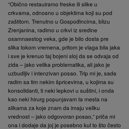
“Obično restauiramo freske ili slike u
crkvama, odnosno u objektima koji su pod
zaštitom. Trenutno u Gospođincima, blizu
Zrenjanina, radimo u crkvi iz sredine
osamnaestog veka, gde je bilo dosta pre
slika tokom vremena, pritom je vlaga bila jaka
i sve je krenuo taj bojeni sloj da se odvaja od
zida – jako velika problematika, ali jako je
uzbudljiv i intenzivan posao. Trip mi je, sada
radim sa tim nekim špricevima, u kojima su
konsolidanti, ti neki lepkovi u suštini, i onda
kao neki hirurg popunjavam ta mesta na
slikama za koje znam da imaju veliku
vrednost – jako odgovoran posao,“ priča mi
ona i dodaje da joj je posebno kul to što često