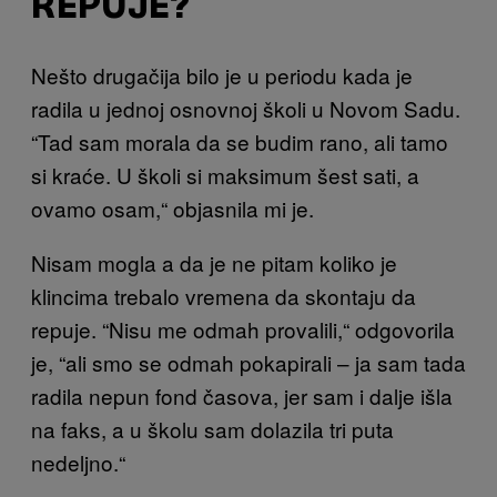
REPUJE?
Nešto drugačija bilo je u periodu kada je
radila u jednoj osnovnoj školi u Novom Sadu.
“Tad sam morala da se budim rano, ali tamo
si kraće. U školi si maksimum šest sati, a
ovamo osam,“ objasnila mi je.
Nisam mogla a da je ne pitam koliko je
klincima trebalo vremena da skontaju da
repuje. “Nisu me odmah provalili,“ odgovorila
je, “ali smo se odmah pokapirali – ja sam tada
radila nepun fond časova, jer sam i dalje išla
na faks, a u školu sam dolazila tri puta
nedeljno.“