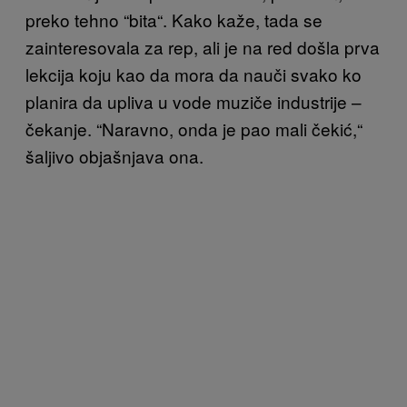
preko tehno “bita“. Kako kaže, tada se
zainteresovala za rep, ali je na red došla prva
lekcija koju kao da mora da nauči svako ko
planira da upliva u vode muziče industrije –
čekanje. “Naravno, onda je pao mali čekić,“
šaljivo objašnjava ona.