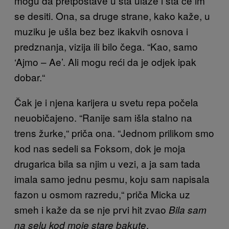
mogu da pretpostave u šta ulaze i šta će im
se desiti. Ona, sa druge strane, kako kaže, u
muziku je ušla bez bez ikakvih osnova i
predznanja, vizija ili bilo čega. “Kao, samo
‘Ajmo – Ae’. Ali mogu reći da je odjek ipak
dobar.“
Čak je i njena karijera u svetu repa počela
neuobičajeno. “Ranije sam išla stalno na
trens žurke,“ priča ona. “Jednom prilikom smo
kod nas sedeli sa Foksom, dok je moja
drugarica bila sa njim u vezi, a ja sam tada
imala samo jednu pesmu, koju sam napisala
fazon u osmom razredu,“ priča Micka uz
smeh i kaže da se nje prvi hit zvao
Bila sam
.
na selu kod moje stare bakute