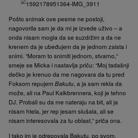
Pošto snimak ove pesme ne postoji,
nagovorila sam je da mi je izvede uživo – a
onda nisam mogla da se suzdržim a da ne
krenem da je ubeđujem da je jednom zaista i
snimi. “Moram to snimiti jednom, stvarno,“
smeje se Micka i nastavlja priču: “Moj tadašnji
dečko je krenuo da me nagovara da tu pred
Foksom repujem
, a ja sam rekla da
Bakutu
može, ali na Paul Kalkbrennera, koji je tehno
DJ. Probali su da me nateraju na bit, ali ja
nisam htela, jer rep jesam slušala, ali se
nisam interesovala za tu oblast,“ priča ona.
I tako im je odrepovala Bakutu, po svom,