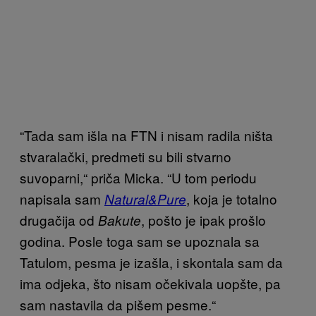
“Tada sam išla na FTN i nisam radila ništa
stvaralački, predmeti su bili stvarno
suvoparni,“ priča Micka. “U tom periodu
napisala sam
, koja je totalno
Natural&Pure
drugačija od
, pošto je ipak prošlo
Bakute
godina. Posle toga sam se upoznala sa
Tatulom, pesma je izašla, i skontala sam da
ima odjeka, što nisam očekivala uopšte, pa
sam nastavila da pišem pesme.“