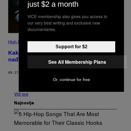
just $2 a month
VICE membership also gives you access to
our very best writing and exclusive new
documentaries.
High Hui
Support for $2
Kako je moja bipolarna majka pokušala da
nađe spas u magičnim pečurkama
See All Membership Plans
09.27.21
OD
GEN UEDA
Or, continue for free
Starije
Vidi sve
Najnovije
(