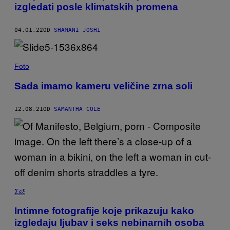
izgledati posle klimatskih promena
04.01.22
OD
SHAMANI JOSHI
Foto
Sada imamo kameru veličine zrna soli
12.08.21
OD
SAMANTHA COLE
Σεξ
Intimne fotografije koje prikazuju kako
izgledaju ljubav i seks nebinarnih osoba