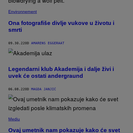
Environnement
Ona fotografiše divlje vukove u životu i
smrti
09.30.22
OD
AMARENS EGGERAAT
Legendarni klub Akademija i dalje živi i
uvek će ostati andergraund
06.08.22
OD
MAGDA JANJIĆ
Mediu
Ovaj umetnik nam pokazuje kako će svet