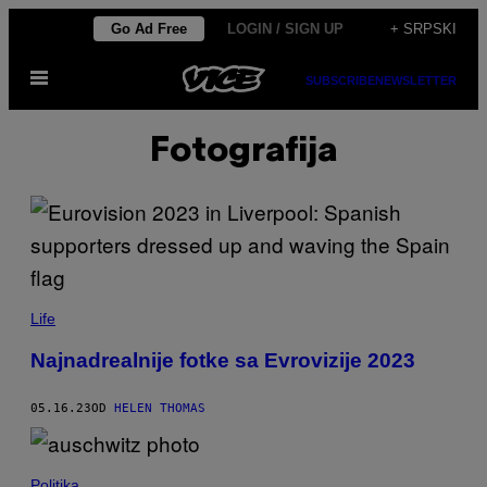
Скочи
Go Ad Free
LOGIN / SIGN UP
+ SRPSKI
на
Otvori
садржај
SUBSCRIBE
NEWSLETTER
Meni
Fotografija
Life
Najnadrealnije fotke sa Evrovizije 2023
05.16.23
OD
HELEN THOMAS
Politika