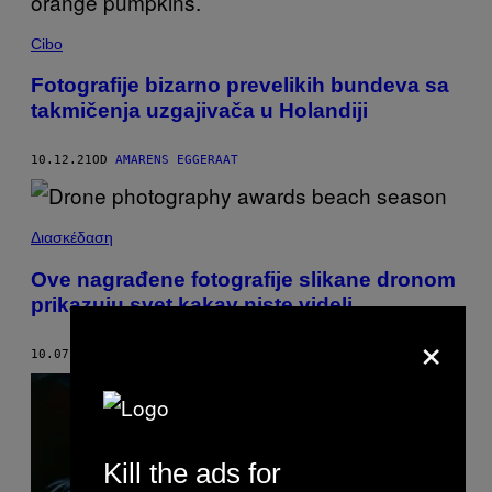
Cibo
Fotografije bizarno prevelikih bundeva sa
takmičenja uzgajivača u Holandiji
10.12.21
OD
AMARENS EGGERAAT
Διασκέδαση
Ove nagrađene fotografije slikane dronom
prikazuju svet kakav niste videli
×
10.07.21
OD
SHAMANI JOSHI
Kill the ads for