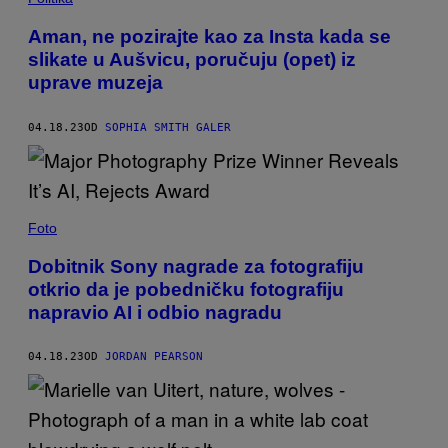
Aman, ne pozirajte kao za Insta kada se
slikate u Aušvicu, poručuju (opet) iz
uprave muzeja
04.18.23
OD
SOPHIA SMITH GALER
Foto
Dobitnik Sony nagrade za fotografiju
otkrio da je pobedničku fotografiju
napravio AI i odbio nagradu
04.18.23
OD
JORDAN PEARSON