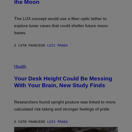
the Moon
A
S
A
;
The LUX concept would use a fiber-optic tether to
D
R
explore lunar caves that could shelter future moon
P
bases.
I
X
E
5 САТИ РАНИЈЕ
OD
LUIS PRADA
L
/
G
E
P
T
H
Health
T
O
Y
T
I
Your Desk Height Could Be Messing
O
M
:
With Your Brain, New Study Finds
A
B
G
A
E
T
S
U
Researchers found upright posture was linked to more
H
calculated risk-taking and stronger feelings of pride.
A
N
T
5 САТИ РАНИЈЕ
OD
LUIS PRADA
O
K