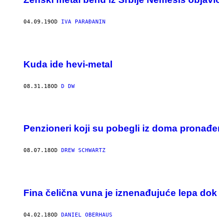
04.09.19
OD
IVA PARAĐANIN
Kuda ide hevi-metal
08.31.18
OD
D DW
Penzioneri koji su pobegli iz doma pronađe
08.07.18
OD
DREW SCHWARTZ
Fina čelična vuna je iznenađujuće lepa dok 
04.02.18
OD
DANIEL OBERHAUS