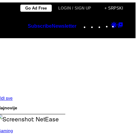
Go Ad Free
LOGIN / SIGN UP
+ SRPSKI
Instagram
TikTok
YouTube
Google
Googl
Subscribe
Newsletter
Discover
Top
Posts
idi sve
ajnovije
Gaming