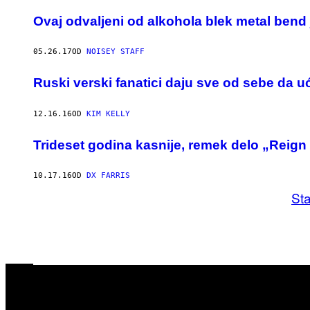
Ovaj odvaljeni od alkohola blek metal bend
05.26.17
OD
NOISEY STAFF
​Ruski verski fanatici daju sve od sebe da 
12.16.16
OD
KIM KELLY
Trideset godina kasnije, remek delo „Reign 
10.17.16
OD
DX FARRIS
Sta