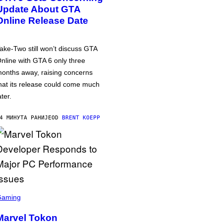
Update About GTA
Online Release Date
ake-Two still won’t discuss GTA
nline with GTA 6 only three
onths away, raising concerns
hat its release could come much
ater.
4 МИНУТА РАНИЈЕ
OD
BRENT KOEPP
Gaming
Marvel Tokon