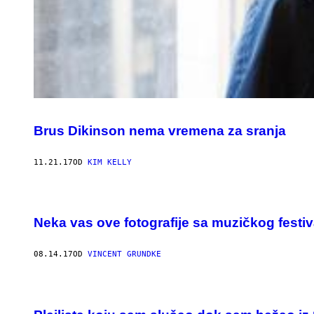
Brus Dikinson nema vremena za sranja
11.21.17
OD
KIM KELLY
Neka vas ove fotografije sa muzičkog fest
08.14.17
OD
VINCENT GRUNDKE