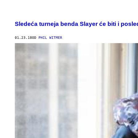
Sledeća turneja benda Slayer će biti i posle
01.23.18
OD
PHIL WITMER