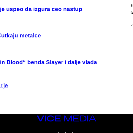
G
s
A
 je uspeo da izgura ceo nastup
M
G
E
S
2
ućutkaju metalce
in Blood“ benda Slayer i dalje vlada
rije
VICE
MEDIA
INSTAGRAM
TIKTOK
YOUTUBE