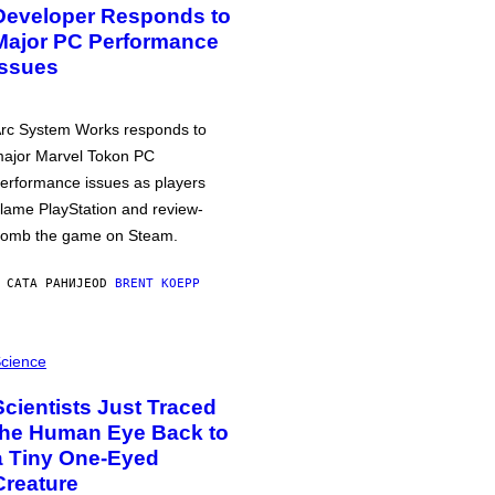
Developer Responds to
Major PC Performance
Issues
rc System Works responds to
ajor Marvel Tokon PC
erformance issues as players
lame PlayStation and review-
omb the game on Steam.
 САТА РАНИЈЕ
OD
BRENT KOEPP
cience
Scientists Just Traced
the Human Eye Back to
a Tiny One-Eyed
Creature