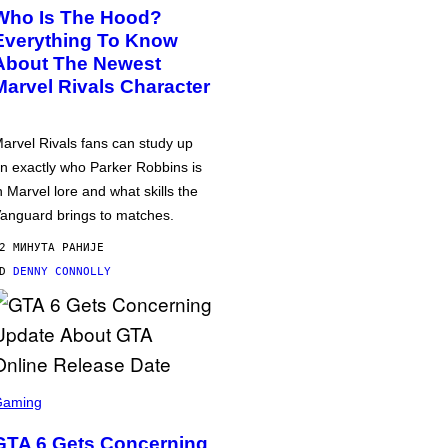
Who Is The Hood?
Everything To Know
About The Newest
Marvel Rivals Character
arvel Rivals fans can study up
n exactly who Parker Robbins is
n Marvel lore and what skills the
anguard brings to matches.
2 МИНУТА РАНИЈЕ
OD
DENNY CONNOLLY
Gaming
GTA 6 Gets Concerning