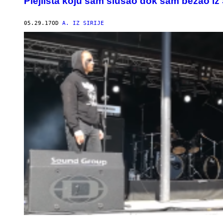
Plejlista koju sam slušao dok sam bežao iz 
05.29.17
OD
A. IZ SIRIJE