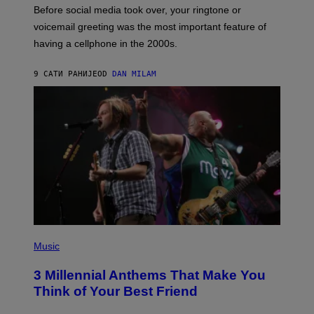
G
Before social media took over, your ringtone or
O
R
voicemail greeting was the most important feature of
Y
having a cellphone in the 2000s.
B
O
J
9 САТИ РАНИЈЕ
OD
DAN MILAM
O
R
Q
U
E
Z
/
G
E
T
T
Y
I
M
A
G
P
E
H
Music
S
O
T
3 Millennial Anthems That Make You
O
B
Think of Your Best Friend
Y
K