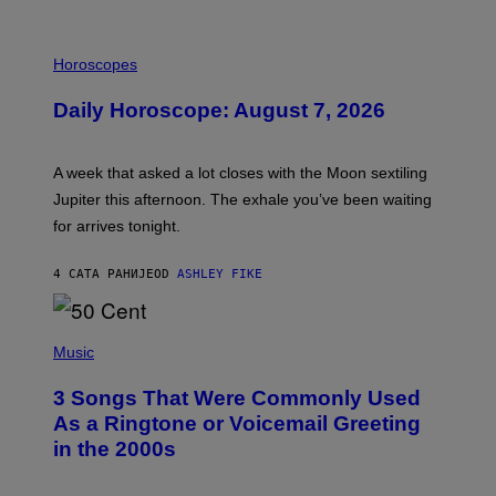
I
L
Horoscopes
L
U
Daily Horoscope: August 7, 2026
S
T
R
A
A week that asked a lot closes with the Moon sextiling
T
I
Jupiter this afternoon. The exhale you’ve been waiting
O
for arrives tonight.
N
B
Y
4 САТА РАНИЈЕ
OD
ASHLEY FIKE
R
E
E
S
P
A
H
Music
.
O
T
3 Songs That Were Commonly Used
O
B
As a Ringtone or Voicemail Greeting
Y
in the 2000s
G
R
E