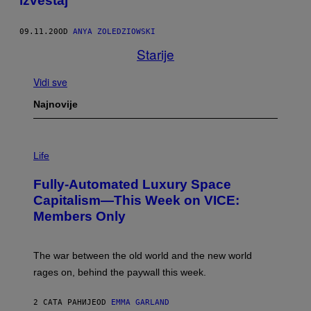
izveštaj
09.11.20
OD
ANYA ZOLEDZIOWSKI
Starije
Vidi sve
Najnovije
I
M
Life
A
G
Fully-Automated Luxury Space
E
:
Capitalism—This Week on VICE:
N
Members Only
I
C
K
D
The war between the old world and the new world
O
V
rages on, behind the paywall this week.
E
2 САТА РАНИЈЕ
OD
EMMA GARLAND