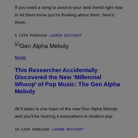
E
V
If you need a song to send to your best friend right now
I
to let them know you’re thinking about them, here’s
N
W
three.
I
N
T
9 САТИ РАНИЈЕ
OD
LAUREN BOISVERT
E
R
/
(
G
P
Music
E
H
T
O
T
This Researcher Accidentally
T
Y
O
I
Discovered the New ‘Millennial
B
M
Whoop’ of Pop Music: The Gen Alpha
Y
A
T
G
Melody
A
E
Y
S
L
F
O
O
All it takes is one listen of the new Gen Alpha Melody
R
R
and you’ll be hearing it everywhere in modern pop.
H
R
I
A
L
D
10 САТИ РАНИЈЕ
OD
LAUREN BOISVERT
L
I
/
O