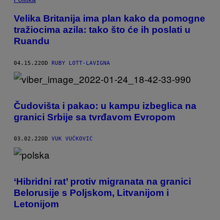
Velika Britanija ima plan kako da pomogne
tražiocima azila: tako što će ih poslati u
Ruandu
04.15.22
OD
RUBY LOTT-LAVIGNA
Čudovišta i pakao: u kampu izbeglica na
granici Srbije sa tvrđavom Evropom
03.02.22
OD
VUK VUČKOVIĆ
‘Hibridni rat’ protiv migranata na granici
Belorusije s Poljskom, Litvanijom i
Letonijom