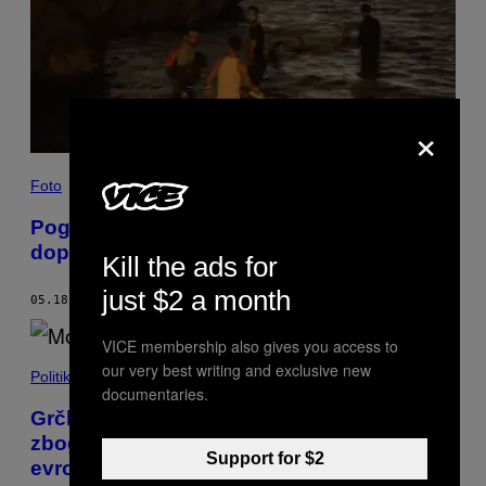
×
Foto
Pogledajte fotografije mase ljudi koja je
doplivala u ovu špansku luku iz Afrike
Kill the ads for
just $2 a month
05.18.21
OD
MATTHEW CHAMPION
VICE membership also gives you access to
our very best writing and exclusive new
Politika
documentaries.
Grčka policija je uhapsila petoro azilanata
zbog sumnje da su zapalili najveći
Support for $2
evropski kamp za migrante