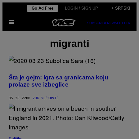
Скочи
Go Ad Free
LOGIN / SIGN UP
+ SRPSKI
на
Otvori
садржај
SUBSCRIBE
NEWSLETTER
Meni
migranti
Šta je gejm: igra sa granicama koju
prolaze sve izbeglice
05.26.22
OD
VUK VUČKOVIĆ
Politika