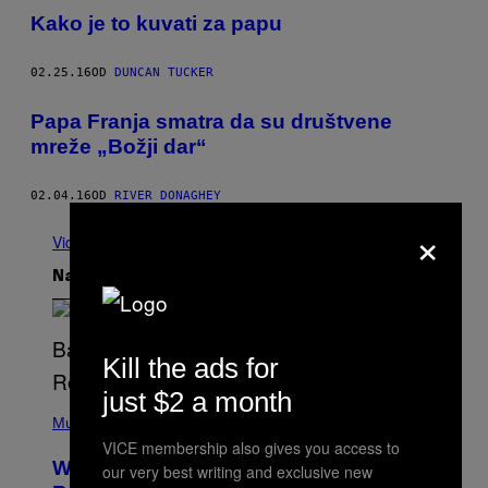
Kako je to kuvati za papu
02.25.16
OD
DUNCAN TUCKER
Papa Franja smatra da su društvene
mreže „Božji dar“
02.04.16
OD
RIVER DONAGHEY
×
Vidi sve
Najnovije
Kill the ads for
just $2 a month
(
P
Music
H
VICE membership also gives you access to
O
Why A$AP Mob Will Never Fully Get
our very best writing and exclusive new
T
O