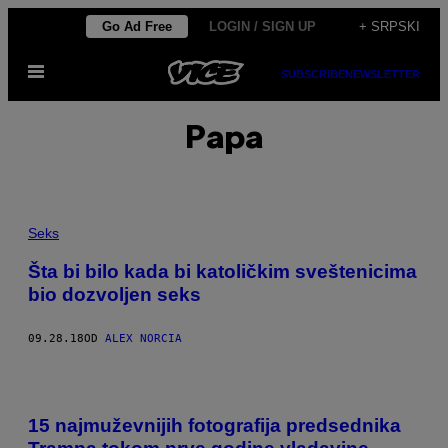
Скочи
Go Ad Free
LOGIN / SIGN UP
+ SRPSKI
на
Otvori
садржај
SUBSCRIBE
NEWSLETTER
Meni
Papa
Seks
Šta bi bilo kada bi katoličkim sveštenicima
bio dozvoljen seks
09.28.18
OD
ALEX NORCIA
15 najmuževnijih fotografija predsednika