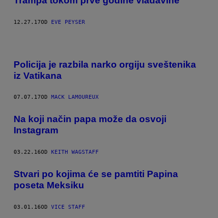
Trampa tokom prve godine vladavine
12.27.17
OD
EVE PEYSER
Policija je razbila narko orgiju sveštenika
iz Vatikana
07.07.17
OD
MACK LAMOUREUX
Na koji način papa može da osvoji
Instagram
03.22.16
OD
KEITH WAGSTAFF
Stvari po kojima će se pamtiti Papina
poseta Meksiku
03.01.16
OD
VICE STAFF