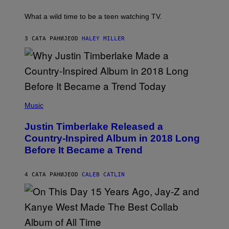
R
T
E
E
E
C
What a wild time to be a teen watching TV.
D
R
A
F
K
F
E
R
E
3 САТА РАНИЈЕ
OD
HALEY MILLER
R
A
S
N
M
T
S
E
I
)
R
V
/
A
G
L
E
)
(
T
P
Music
T
H
Y
O
I
Justin Timberlake Released a
T
M
O
Country-Inspired Album in 2018 Long
A
B
G
Before It Became a Trend
Y
E
C
S
H
R
4 САТА РАНИЈЕ
OD
CALEB CATLIN
I
S
T
O
P
H
E