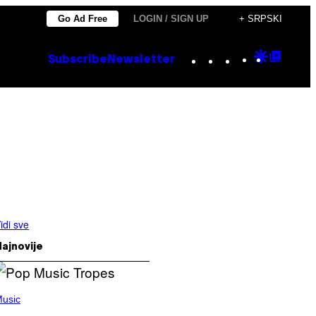
Go Ad Free
LOGIN / SIGN UP
+ SRPSKI
Instagram
TikTok
YouTube
Google
Goog
Subscribe
Newsletter
Discove
Top
Posts
idi sve
ajnovije
usic