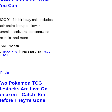
You Can
OOD’s 4th birthday sale includes
heir entire lineup of flower,
ummies, seltzers, concentrates,
re-rolls, and more.
 САТ РАНИЈЕ
OD
MAHA HAQ
| REVIEWED BY
YSOLT
SIGAN
ife via
Two Pokemon TCG
Restocks Are Live On
Amazon—Catch ‘Em
Before They’re Gone