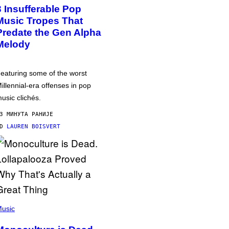
3 Insufferable Pop
Music Tropes That
Predate the Gen Alpha
Melody
eaturing some of the worst
illennial-era offenses in pop
usic clichés.
3 МИНУТА РАНИЈЕ
OD
LAUREN BOISVERT
usic