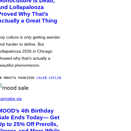
Monoculture is Dead,
and Lollapalooza
Proved Why That’s
Actually a Great Thing
op culture is only getting weirder
nd harder to define. But
ollapalooza 2026 in Chicago
howed why that’s actually a
eautiful phenomenon.
8 МИНУТА РАНИЈЕ
OD
CALEB CATLIN
annabis via
MOOD’s 4th Birthday
Sale Ends Today— Get
Up to 25% Off Prerolls,
Flower, and More While