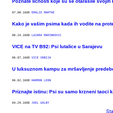
Poznate ličnosti koje su se otarasile svojih
07.08.16
OD
EMALIE MARTHE
Kako je vašim psima kada ih vodite na prot
06.24.16
OD
LAZARA MARINKOVIC
VICE na TV B92: Psi lutalice u Sarajevu
06.07.16
OD
VICE SRBIJA
​U luksuznom kampu za mršavljenje predebe
06.02.16
OD
HARMON LEON
Priznajte istinu: Psi su samo krzneni taoci 
04.29.16
OD
JOEL GOLBY
Sta