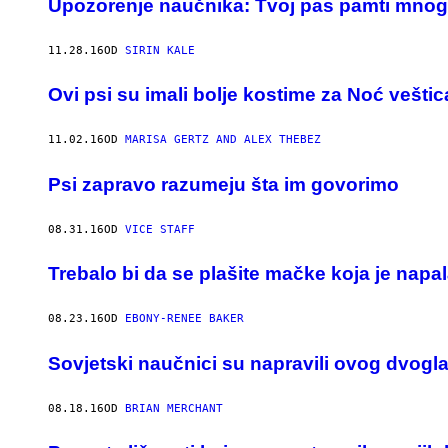
Upozorenje naučnika: Tvoj pas pamti mnogo
11.28.16
OD
SIRIN KALE
Ovi psi su imali bolje kostime za Noć veštic
11.02.16
OD
MARISA GERTZ AND ALEX THEBEZ
Psi zapravo razumeju šta im govorimo
08.31.16
OD
VICE STAFF
Trebalo bi da se plašite mačke koja je napa
08.23.16
OD
EBONY-RENEE BAKER
​Sovjetski naučnici su napravili ovog dvog
08.18.16
OD
BRIAN MERCHANT