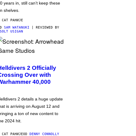
0 years in, still can’t keep these
n shelves.
 САТ РАНИЈЕ
OD
SAM WATANUKI
| REVIEWED BY
SOLT USIGAN
Helldivers 2 Officially
Crossing Over with
Warhammer 40,000
elldivers 2 details a huge update
hat is arriving on August 12 and
ringing a ton of new content to
he 2024 hit.
 САТ РАНИЈЕ
OD
DENNY CONNOLLY