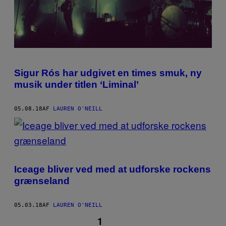
Sigur Rós har udgivet en times smuk, ny
musik under titlen ‘Liminal’
05.08.18
AF
LAUREN O'NEILL
Iceage bliver ved med at udforske rockens
grænseland
05.03.18
AF
LAUREN O'NEILL
1