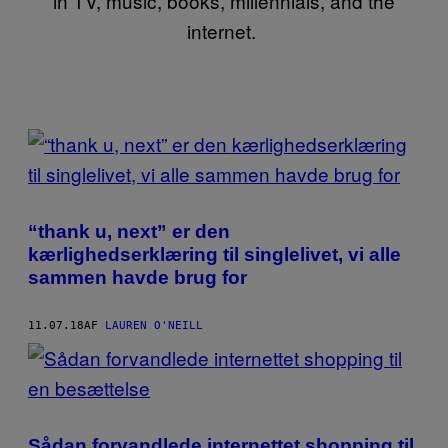
in TV, music, books, millennials, and the
internet.
POSTS
BY
THIS
“thank u, next” er den
AUTHOR
kærlighedserklæring til singlelivet, vi alle
sammen havde brug for
11.07.18
AF
LAUREN O'NEILL
Sådan forvandlede internettet shopping til