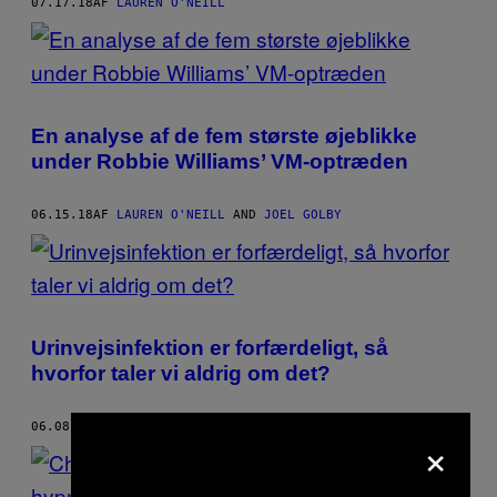
07.17.18
AF
LAUREN O'NEILL
En analyse af de fem største øjeblikke
under Robbie Williams’ VM-optræden
06.15.18
AF
LAUREN O'NEILL
AND
JOEL GOLBY
Urinvejsinfektion er forfærdeligt, så
hvorfor taler vi aldrig om det?
06.08.18
AF
LAUREN O'NEILL
×