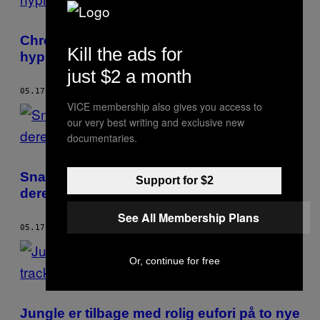
Chromatics er tilbage med det
Kill the ads for
hypnotiserende track “Black Walls”
just $2 a month
05.17.18
AF
LAUREN O'NEILL
VICE membership also gives you access to
our very best writing and exclusive new
documentaries.
Snail Mail er ved at indtage Europa, og
Support for $2
deres nye single viser hvorfor
See All Membership Plans
05.17.18
AF
LAUREN O'NEILL
Or, continue for free
Jungle er tilbage med rolig eufori på to nye