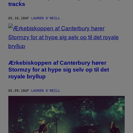
tracks
05.10.18
AF
LAUREN O'NEILL
Ærkebiskoppen af Canterbury hører
Stormzy for at hype sig selv op til det
royale bryllup
05.09.18
AF
LAUREN O'NEILL