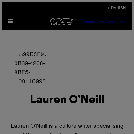
Spring
+ DANISH
til
Åbn
indhold
SUBSCRIBE
NEWSLETTER
Menu
Lauren O’Neill
Lauren O’Neill is a culture writer specialising