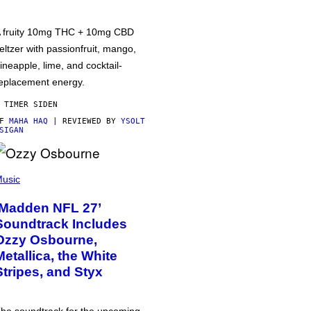
 fruity 10mg THC + 10mg CBD
eltzer with passionfruit, mango,
ineapple, lime, and cocktail-
eplacement energy.
 TIMER SIDEN
AF
MAHA HAQ
| REVIEWED BY
YSOLT
SIGAN
usic
‘Madden NFL 27’
Soundtrack Includes
Ozzy Osbourne,
Metallica, the White
Stripes, and Styx