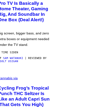
Pro TV Is Basically a
Home Theater, Gaming
Rig, And Soundbar In
One Box (Deal Alert!)
ig screen, bigger bass, and zero
xtra boxes or equipment needed
nder the TV stand.
 TIME SIDEN
AF
SAM WATANUKI
| REVIEWED BY
SOLT USIGAN
annabis via
Cycling Frog’s Tropical
Punch THC Seltzer Is
Like an Adult Capri Sun
(That Gets You High)