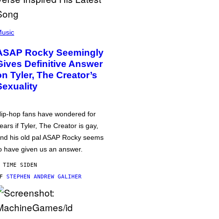
usic
ASAP Rocky Seemingly
Gives Definitive Answer
on Tyler, The Creator’s
Sexuality
ip-hop fans have wondered for
ears if Tyler, The Creator is gay,
nd his old pal ASAP Rocky seems
o have given us an answer.
 TIME SIDEN
AF
STEPHEN ANDREW GALIHER