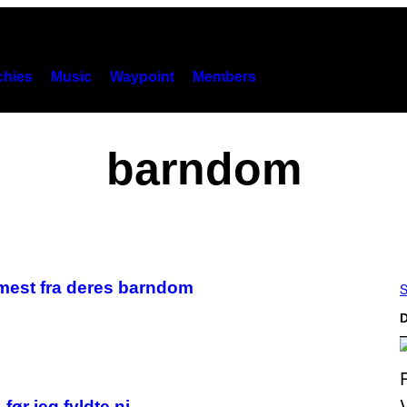
hies
Music
Waypoint
Members
barndom
mest fra deres barndom
S
D
før jeg fyldte ni