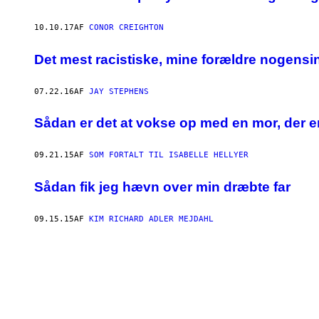
10.10.17
AF
CONOR CREIGHTON
Det mest racistiske, mine forældre nogensin
07.22.16
AF
JAY STEPHENS
Sådan er det at vokse op med en mor, der e
09.21.15
AF
SOM FORTALT TIL ISABELLE HELLYER
Sådan fik jeg hævn over min dræbte far
09.15.15
AF
KIM RICHARD ADLER MEJDAHL