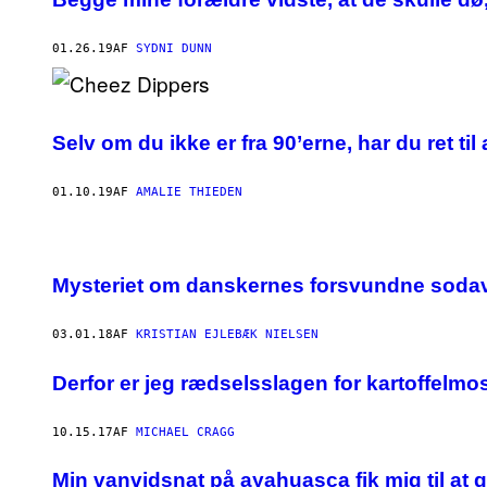
01.26.19
AF
SYDNI DUNN
Selv om du ikke er fra 90’erne, har du ret ti
01.10.19
AF
AMALIE THIEDEN
Mysteriet om danskernes forsvundne soda
03.01.18
AF
KRISTIAN EJLEBÆK NIELSEN
Derfor er jeg rædselsslagen for kartoffelmo
10.15.17
AF
MICHAEL CRAGG
Min vanvidsnat på ayahuasca fik mig til at