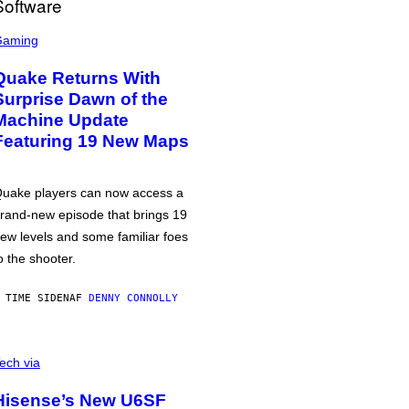
Gaming
Quake Returns With
Surprise Dawn of the
Machine Update
Featuring 19 New Maps
uake players can now access a
rand-new episode that brings 19
ew levels and some familiar foes
o the shooter.
 TIME SIDEN
AF
DENNY CONNOLLY
ech via
Hisense’s New U6SF