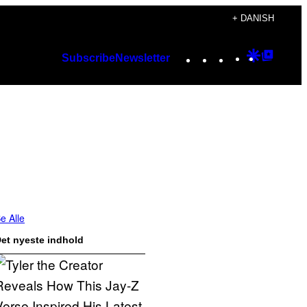
+ DANISH
Instagram
TikTok
YouTube
Google
Googl
Subscribe
Newsletter
Discover
Top
Posts
e Alle
et nyeste indhold