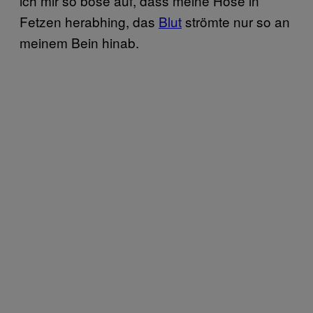
ich mir so böse auf, dass meine Hose in
Fetzen herabhing, das
Blut
strömte nur so an
meinem Bein hinab.