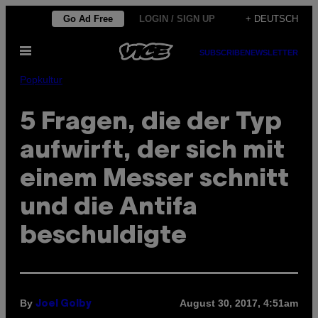
Skip
Go Ad Free
LOGIN / SIGN UP
+ DEUTSCH
to
Open
content
SUBSCRIBE
NEWSLETTER
Menu
Popkultur
5 Fragen, die der Typ
aufwirft, der sich mit
einem Messer schnitt
und die Antifa
beschuldigte
By
August 30, 2017, 4:51am
Joel Golby