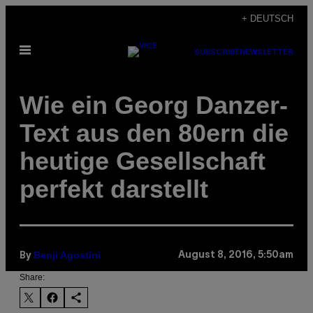
Skip
+ DEUTSCH
to
Open
content
SUBSCRIBE
NEWSLETTER
Menu
Wie ein Georg Danzer-
Text aus den 80ern die
heutige Gesellschaft
perfekt darstellt
Benji Agostini
August 8, 2016, 5:50am
By
Share: