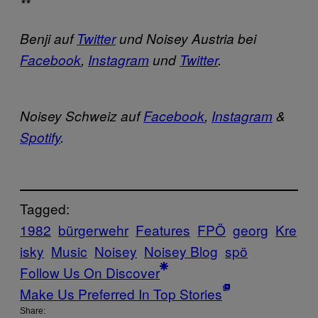
**
Benji auf
Twitter
und
Noisey Austria bei
Facebook
,
Instagram
und
Twitter
.
Noisey Schweiz auf
Facebook
,
Instagram
&
Spotify
.
Tagged:
1982
bürgerwehr
Features
FPÖ
georg
Kre
isky
Music
Noisey
Noisey Blog
spö
Follow Us On Discover
Make Us Preferred In Top Stories
Share: