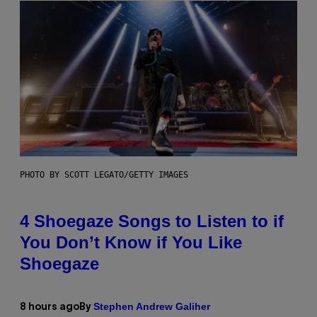
PHOTO BY SCOTT LEGATO/GETTY IMAGES
4 Shoegaze Songs to Listen to if
You Don’t Know if You Like
Shoegaze
Stephen Andrew Galiher
8 hours ago
By