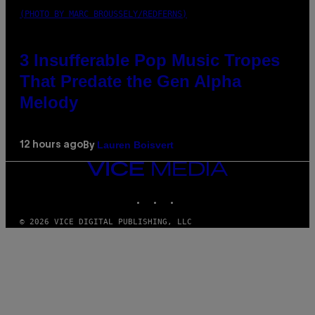
(PHOTO BY MARC BROUSSELY/REDFERNS)
3 Insufferable Pop Music Tropes
That Predate the Gen Alpha
Melody
Lauren Boisvert
12 hours ago
By
VICE
MEDIA
INSTAGRAM
TIKTOK
YOUTUBE
© 2026 VICE DIGITAL PUBLISHING, LLC