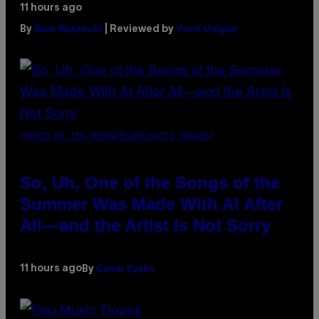
11 hours ago
Sam Watanuki
Ysolt Usigan
By
| Reviewed by
(PHOTO BY TIM MOSENFELDER/GETTY IMAGES)
So, Uh, One of the Songs of the
Summer Was Made With AI After
All—and the Artist Is Not Sorry
Caleb Catlin
11 hours ago
By