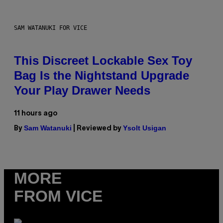
SAM WATANUKI FOR VICE
This Discreet Lockable Sex Toy
Bag Is the Nightstand Upgrade
Your Play Drawer Needs
11 hours ago
Sam Watanuki
Ysolt Usigan
By
| Reviewed by
MORE
FROM VICE