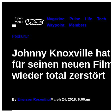
Skip
to
Open
content
Magazine
Pulse
Life
Tech
Menu
Waypoint
Members
Popkultur
Johnny Knoxville hat
für seinen neuen Fil
wieder total zerstört
By
Emerson Rosenthal
March 24, 2018, 6:00am