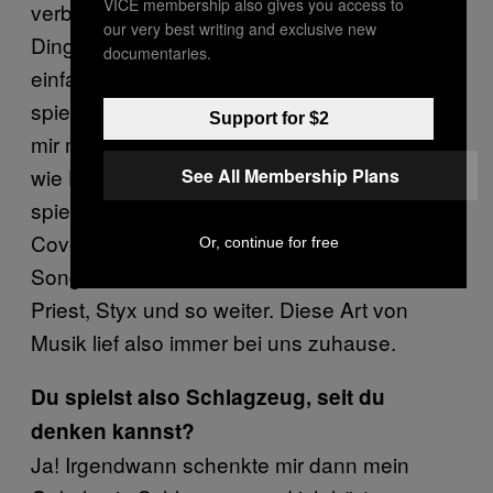
VICE membership also gives you access to
verbunden. Ich dachte permanent an das
our very best writing and exclusive new
Ding, wenn ich nicht da war. Und wollte
documentaries.
einfach nur zu meinen Großeltern, um wieder
spielen zu können. Als ich älter wurde, setzte
Support for $2
mir mein Onkel oft Kopfhörer auf, ließ Bands
wie Deep Purple und Rainbow laufen und ich
See All Membership Plans
spielte dazu. Meine Mutter hatte auch eine
Coverband namens Caper. Sie coverten
Or, continue for free
Songs von Black Sabbath, Boston, Judas
Priest, Styx und so weiter. Diese Art von
Musik lief also immer bei uns zuhause.
Du spielst also Schlagzeug, seit du
denken kannst?
Ja! Irgendwann schenkte mir dann mein