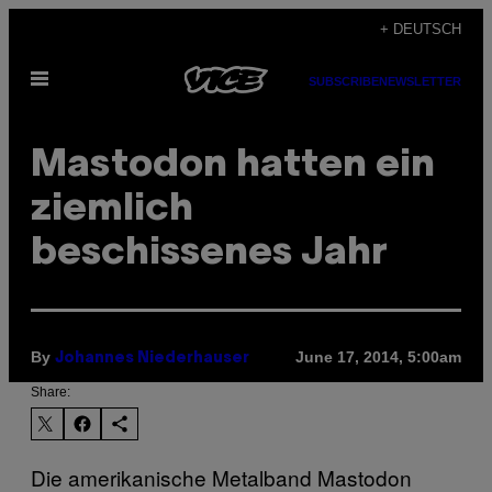
Skip
+ DEUTSCH
to
Open
content
SUBSCRIBE
NEWSLETTER
Menu
Mastodon hatten ein
ziemlich
beschissenes Jahr
By
June 17, 2014, 5:00am
Johannes Niederhauser
Share:
Die amerikanische Metalband Mastodon