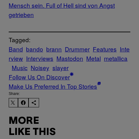
Mensch sein.
Full of Hell sind von Angst
getrieben
Tagged:
Band
bando
brann
Drummer
Features
Inte
rview
Interviews
Mastodon
Metal
metallica
Music
Noisey
slayer
Follow Us On Discover
Make Us Preferred In Top Stories
Share:
MORE
LIKE THIS