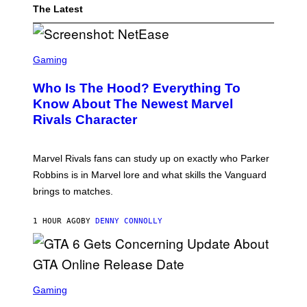
The Latest
S
C
Gaming
R
E
Who Is The Hood? Everything To
E
N
Know About The Newest Marvel
S
Rivals Character
H
O
T
:
Marvel Rivals fans can study up on exactly who Parker
N
E
Robbins is in Marvel lore and what skills the Vanguard
T
brings to matches.
E
A
S
1 HOUR AGO
BY
DENNY CONNOLLY
E
S
C
Gaming
R