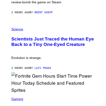
L
review-bomb the game on Steam.
A
Y
S
2 HOURS AGO
BY
BRENT KOEPP
T
A
T
P
I
H
Science
O
O
N
T
,
Scientists Just Traced the Human Eye
O
S
:
T
Back to a Tiny One-Eyed Creature
C
E
S
A
A
M
I
Evolution is strange.
M
A
G
2 HOURS AGO
BY
LUIS PRADA
E
S
/
G
E
T
T
S
Y
C
Gaming
I
R
M
E