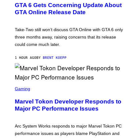
E
GTA 6 Gets Concerning Update About
E
N
GTA Online Release Date
S
H
O
T
Take-Two still won’t discuss GTA Online with GTA 6 only
:
three months away, raising concerns that its release
R
O
could come much later.
C
K
S
1 HOUR AGO
BY
BRENT KOEPP
T
A
R
G
A
S
M
C
Gaming
E
R
S
E
Marvel Tokon Developer Responds to
E
N
Major PC Performance Issues
S
H
O
T
Arc System Works responds to major Marvel Tokon PC
:
performance issues as players blame PlayStation and
P