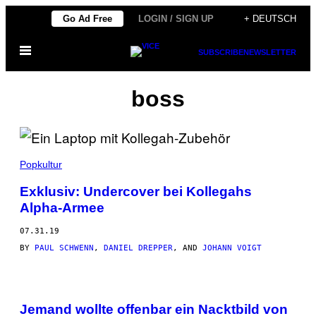
Skip
Go Ad Free
LOGIN / SIGN UP
+ DEUTSCH
to
Open
content
SUBSCRIBE
NEWSLETTER
Menu
boss
Popkultur
Exklusiv: Undercover bei Kollegahs
Alpha-Armee
07.31.19
BY
PAUL SCHWENN
,
DANIEL DREPPER
, AND
JOHANN VOIGT
Jemand wollte offenbar ein Nacktbild von