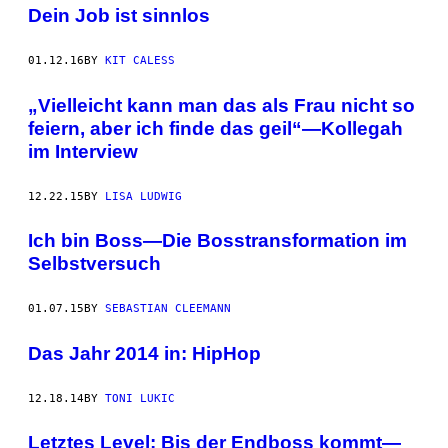
Dein Job ist sinnlos
01.12.16
BY
KIT CALESS
„Vielleicht kann man das als Frau nicht so
feiern, aber ich finde das geil“—Kollegah
im Interview
12.22.15
BY
LISA LUDWIG
Ich bin Boss—Die Bosstransformation im
Selbstversuch
01.07.15
BY
SEBASTIAN CLEEMANN
Das Jahr 2014 in: HipHop
12.18.14
BY
TONI LUKIC
Letztes Level: Bis der Endboss kommt—