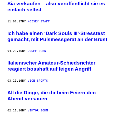
Sia verkaufen – also veröffentlicht sie es
einfach selbst
11.07.17
BY
NOISEY STAFF
Ich habe einen ‘Dark Souls III’-Stresstest
gemacht, mit Pulsmessgerät an der Brust
04.29.16
BY
JOSEF ZORN
Italienischer Amateur-Schiedsrichter
reagiert bosshaft auf feigen Angriff
03.11.16
BY
VICE SPORTS
All die Dinge, die dir beim Feiern den
Abend versauen
02.11.16
BY
VIKTOR SOHM