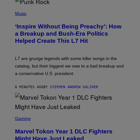
S
P
H
Music
O
T
‘Inspire Without Being Preachy’: How
O
B
a Breakup and Bush-Era Politics
Y
Helped Create This L7 Hit
G
I
E
K
L7 are grunge legends with some killer songs in the
N
A
catalog, but their biggest we owe to a bad breakup and
E
a conservative U.S. president.
P
S
/
6 MINUTES AGO
BY
STEPHEN ANDREW GALIHER
G
E
T
T
Y
I
S
M
C
Gaming
A
R
G
E
E
Marvel Tokon Year 1 DLC Fighters
E
S
N
Might Have Just Leaked