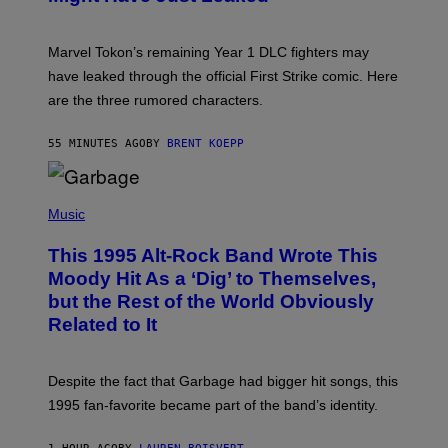
S
H
O
T
Marvel Tokon’s remaining Year 1 DLC fighters may
:
have leaked through the official First Strike comic. Here
P
L
are the three rumored characters.
A
Y
S
55 MINUTES AGO
BY
BRENT KOEPP
T
A
T
(
I
P
Music
O
H
N
O
This 1995 Alt-Rock Band Wrote This
T
O
Moody Hit As a ‘Dig’ to Themselves,
B
but the Rest of the World Obviously
Y
G
Related to It
I
E
K
N
Despite the fact that Garbage had bigger hit songs, this
A
1995 fan-favorite became part of the band’s identity.
E
P
S