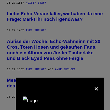
03.27.15
BY
NOISEY STAFF
Liebe Echo-Veranstalter, wir haben da eine
Frage: Merkt ihr noch irgendwas?
02.27.14
BY
AYKE SÜTHOFF
Abriss der Woche: Echo-Wahnsinn mit 20
Cros, Toten Hosen und gekauften Fans,
noch ein Album von Justin Timberlake
und Black Eyed Peas ohne Fergie
03.22.13
BY
AYKE SÜTHOFF
AND
AYKE SÜTHOFF
Meet and Greet mit Frei.Wild vor den Toren
×
des Echos
03.22.13
BY
TONI LUKIC; FOTOS: NIKITA KAKOWSKI
Older