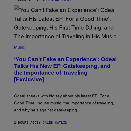
1 HOUR AGO
BY
LAUREN BOISVERT
/
G
E
T
T
Y
I
M
A
G
(
E
P
Music
S
H
)
O
‘You Can’t Fake an Experience’: Odeal
T
O
Talks His New EP, Gatekeeping, and
V
the Importance of Traveling
I
A
[Exclusive]
M
A
R
K
Odeal speaks with Noisey about his latest EP ‘For a
C
Good Time’, house music, the importance of traveling,
L
E
and why he’s against gatekeeping.
N
N
O
2 HOURS AGO
BY
CALEB CATLIN
N
)