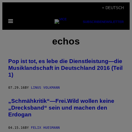
Skip
+ DEUTSCH
to
Open
content
SUBSCRIBE
NEWSLETTER
Menu
echos
Pop ist tot, es lebe die Dienstleistung—die
Musiklandschaft in Deutschland 2016 (Teil
1)
07.29.16
BY
LINUS VOLKMANN
„Schmähkritik“—Frei.Wild wollen keine
„Drecksband“ sein und machen den
Erdogan
04.15.16
BY
FELIX HUESMANN