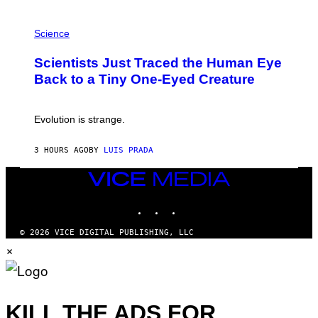
A
T
P
I
H
Science
O
O
N
T
,
Scientists Just Traced the Human Eye
O
S
:
T
Back to a Tiny One-Eyed Creature
C
E
S
A
A
M
I
Evolution is strange.
M
A
G
3 HOURS AGO
BY
LUIS PRADA
E
S
VICE
/
MEDIA
G
E
INSTAGRAM
TIKTOK
YOUTUBE
T
T
© 2026 VICE DIGITAL PUBLISHING, LLC
Y
×
I
M
A
G
E
S
KILL THE ADS FOR