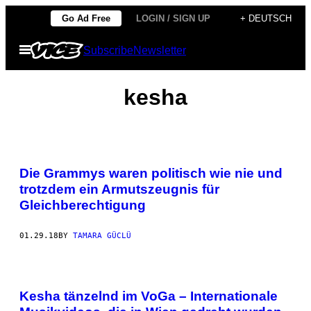
Skip
Go Ad Free
LOGIN / SIGN UP
+ DEUTSCH
to
Open
Subscribe
Newsletter
content
Menu
kesha
Die Grammys waren politisch wie nie und
trotzdem ein Armutszeugnis für
Gleichberechtigung
01.29.18
BY
TAMARA GÜCLÜ
Kesha tänzelnd im VoGa – Internationale