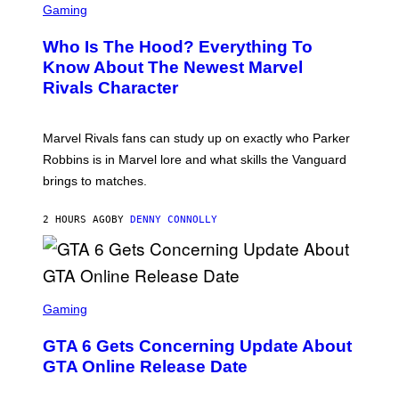
C
Gaming
O
R
C
E
Z
Who Is The Hood? Everything To
E
A
N
Know About The Newest Marvel
R
S
S
Rivals Character
H
K
O
I
T
/
:
G
Marvel Rivals fans can study up on exactly who Parker
N
E
E
T
Robbins is in Marvel lore and what skills the Vanguard
T
T
brings to matches.
E
Y
A
I
S
M
2 HOURS AGO
BY
DENNY CONNOLLY
E
A
G
E
S
F
O
S
R
C
Gaming
V
R
E
E
GTA 6 Gets Concerning Update About
V
E
O
N
GTA Online Release Date
)
S
H