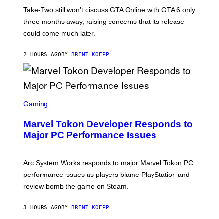
O
T
Take-Two still won’t discuss GTA Online with GTA 6 only
:
three months away, raising concerns that its release
R
O
could come much later.
C
K
S
2 HOURS AGO
BY
BRENT KOEPP
T
A
R
G
A
S
M
C
Gaming
E
R
S
E
Marvel Tokon Developer Responds to
E
N
Major PC Performance Issues
S
H
O
T
Arc System Works responds to major Marvel Tokon PC
:
performance issues as players blame PlayStation and
P
L
review-bomb the game on Steam.
A
Y
S
3 HOURS AGO
BY
BRENT KOEPP
T