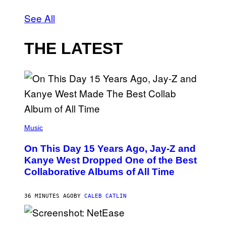
See All
THE LATEST
(
P
Music
H
O
On This Day 15 Years Ago, Jay-Z and
T
O
Kanye West Dropped One of the Best
B
Collaborative Albums of All Time
Y
D
A
N
36 MINUTES AGO
BY
CALEB CATLIN
I
E
L
S
B