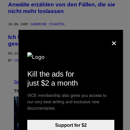
Anwälte erzählen von den Fällen, die sie
nicht mehr loslassen
10.06.16
BY
SANDRINE ISSARTEL
×
Ich habe mir selbst in den Kopf
geschossen und überlebt
09.23.16
BY
CHRISTEN MCGINNES, AUFGEZEICHNET VON KERRY SHAW
Older
Kill the ads for
just $2 a month
See All
The Latest
VICE membership also gives you access to
our very best writing and exclusive new
documentaries.
Support for $2