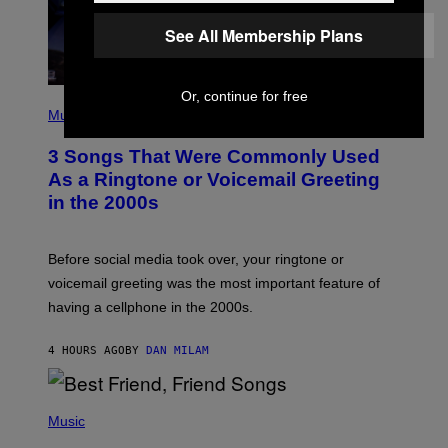
See All Membership Plans
Or, continue for free
P
H
Music
O
T
3 Songs That Were Commonly Used
O
B
As a Ringtone or Voicemail Greeting
Y
in the 2000s
G
R
E
G
Before social media took over, your ringtone or
O
R
voicemail greeting was the most important feature of
Y
having a cellphone in the 2000s.
B
O
J
4 HOURS AGO
BY
DAN MILAM
O
R
Q
U
P
E
H
Music
Z
O
/