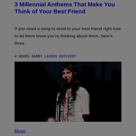
T
G
3 Millennial Anthems That Make You
O
E
B
Think of Your Best Friend
T
Y
T
K
Y
E
I
V
If you need a song to send to your best friend right now
M
I
A
to let them know you’re thinking about them, here’s
N
G
W
three.
E
I
S
N
T
4 HOURS AGO
BY
LAUREN BOISVERT
E
R
/
G
E
T
T
Y
I
M
A
G
E
S
F
(
O
P
Music
R
H