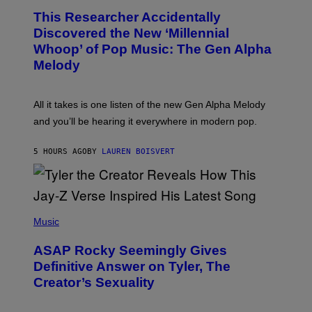
R
O
A
This Researcher Accidentally
T
D
O
Discovered the New ‘Millennial
I
B
O
Whoop’ of Pop Music: The Gen Alpha
Y
D
T
Melody
I
A
S
Y
N
L
E
O
All it takes is one listen of the new Gen Alpha Melody
Y
R
and you’ll be hearing it everywhere in modern pop.
H
I
L
5 HOURS AGO
BY
LAUREN BOISVERT
L
/
G
E
T
T
P
Y
H
Music
I
O
M
T
A
ASAP Rocky Seemingly Gives
O
G
B
Definitive Answer on Tyler, The
E
Y
S
Creator’s Sexuality
M
)
O
N