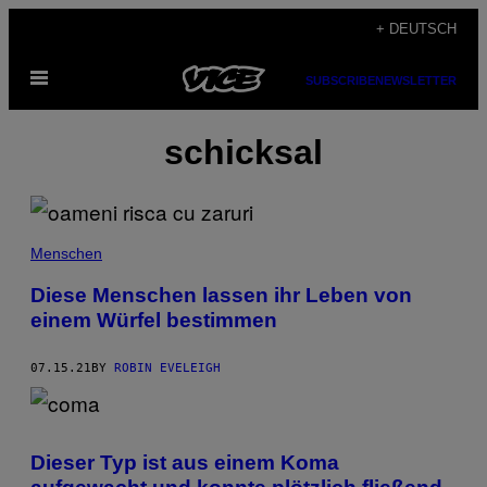
Skip
+ DEUTSCH
to
Open
content
SUBSCRIBE
NEWSLETTER
Menu
schicksal
Menschen
Diese Menschen lassen ihr Leben von
einem Würfel bestimmen
07.15.21
BY
ROBIN EVELEIGH
Dieser Typ ist aus einem Koma