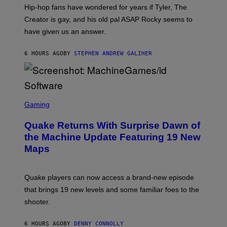
I
Hip-hop fans have wondered for years if Tyler, The
C
A
Creator is gay, and his old pal ASAP Rocky seems to
S
have given us an answer.
C
H
I
6 HOURS AGO
BY
STEPHEN ANDREW GALIHER
P
P
E
R
/
G
S
E
C
Gaming
T
R
T
E
Y
Quake Returns With Surprise Dawn of
E
I
N
the Machine Update Featuring 19 New
M
S
A
Maps
H
G
O
E
T
S
:
Quake players can now access a brand-new episode
M
A
that brings 19 new levels and some familiar foes to the
C
shooter.
H
I
N
6 HOURS AGO
BY
DENNY CONNOLLY
E