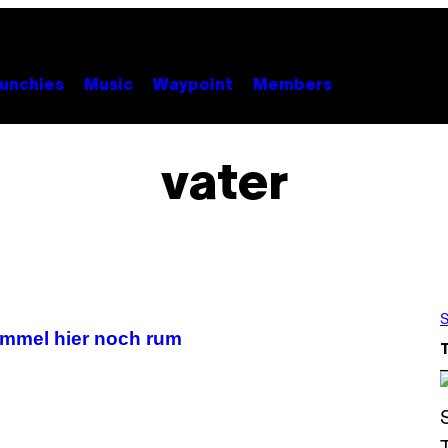
unchies
Music
Waypoint
Members
vater
S
immel hier noch rum