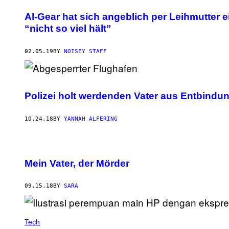
Al-Gear hat sich angeblich per Leihmutter e
“nicht so viel hält”
02.05.19
BY
NOISEY STAFF
Polizei holt werdenden Vater aus Entbindu
10.24.18
BY
YANNAH ALFERING
Mein Vater, der Mörder
09.15.18
BY
SARA
Tech