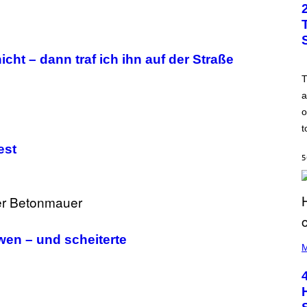
cht – dann traf ich ihn auf der Straße
a
o
t
est
5
(
wen – und scheiterte
P
M
H
O
T
O
B