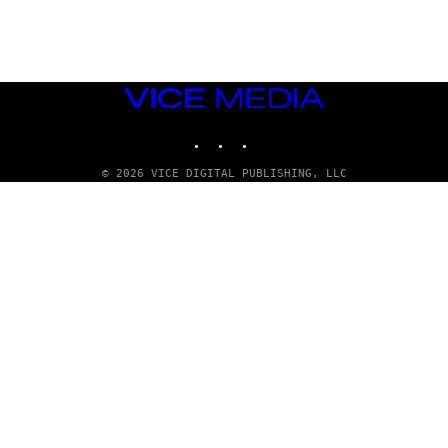
S
)
VICE
MEDIA
INSTAGRAM
TIKTOK
YOUTUBE
© 2026 VICE DIGITAL PUBLISHING, LLC