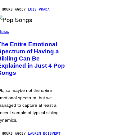
 HOURS AGO
BY
LUIS PRADA
usic
The Entire Emotional
Spectrum of Having a
Sibling Can Be
Explained in Just 4 Pop
Songs
k, so maybe not the
entire
motional spectrum, but we
anaged to capture at least a
ecent sample of typical sibling
ynamics.
 HOURS AGO
BY
LAUREN BOISVERT