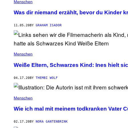
Menschen
Was dir niemand erzählt, bevor du Kinder kr
11.05.20
BY
GRAHAM ISADOR
Menschen
Weiße Eltern, Schwarzes Kind: Ines hielt si
04.17.20
BY
THEMBI WOLF
Menschen
Wie ich mal mit meinem todkranken Vater C
02.17.20
BY
NORA GANTENBRINK