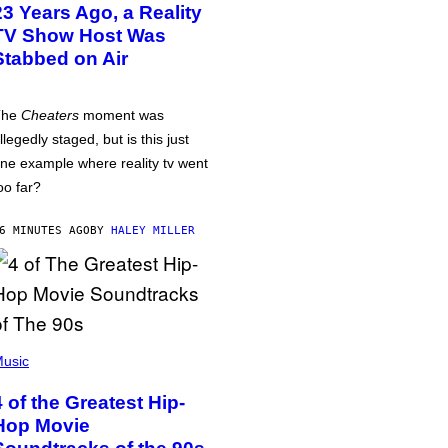
23 Years Ago, a Reality
TV Show Host Was
Stabbed on Air
The
Cheaters
moment was
llegedly staged, but is this just
ne example where reality tv went
oo far?
6 MINUTES AGO
BY
HALEY MILLER
usic
4 of the Greatest Hip-
Hop Movie