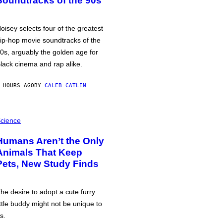
Soundtracks of the 90s
oisey selects four of the greatest
ip-hop movie soundtracks of the
0s, arguably the golden age for
lack cinema and rap alike.
 HOURS AGO
BY
CALEB CATLIN
cience
Humans Aren’t the Only
Animals That Keep
Pets, New Study Finds
he desire to adopt a cute furry
ittle buddy might not be unique to
s.