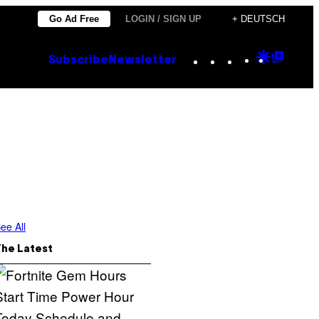
Go Ad Free
LOGIN / SIGN UP
+ DEUTSCH
Instagram
TikTok
YouTube
Google
Goog
Subscribe
Newsletter
Discove
Top
Posts
ee All
The Latest