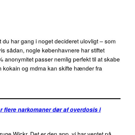
t du har gang i noget decideret ulovligt – som
etvis sådan, nogle københavnere har stiftet
anonymitet passer nemlig perfekt til at skabe
om kokain og mdma kan skifte hænder fra
r flere narkomaner dør af overdosis i
 bruge Wickr. Det er den app, vi har ventet på.