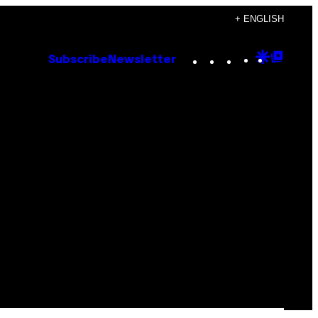
+ ENGLISH
Instagram
TikTok
YouTube
Google
Goog
Subscribe
Newsletter
Discove
Top
Posts