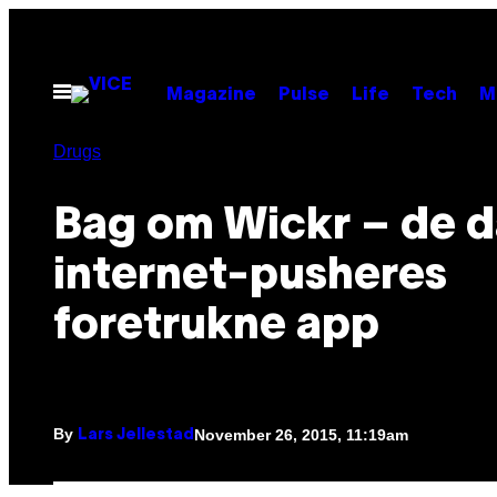
Skip
to
content
Open
Magazine
Pulse
Life
Tech
M
Menu
Drugs
Bag om Wickr – de 
internet-pusheres
foretrukne app
By
November 26, 2015, 11:19am
Lars Jellestad