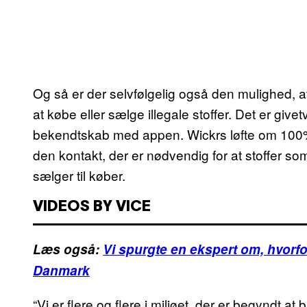
Og så er der selvfølgelig også den mulighed, a
at købe eller sælge illegale stoffer. Det er giv
bekendtskab med appen. Wickrs løfte om 100% 
den kontakt, der er nødvendig for at stoffer s
sælger til køber.
VIDEOS BY VICE
Læs også:
Vi spurgte en ekspert om, hvorfo
Danmark
“Vi er flere og flere i miljøet, der er begyndt at