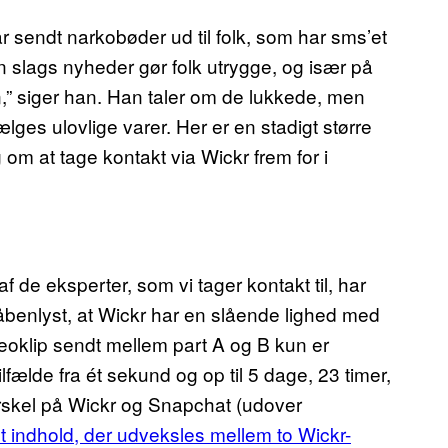
ar sendt narkobøder ud til folk, som har sms’et
n slags nyheder gør folk utrygge, og især på
,” siger han. Han taler om de lukkede, men
ges ulovlige varer. Her er en stadigt større
om at tage kontakt via Wickr frem for i
 de eksperter, som vi tager kontakt til, har
 åbenlyst, at Wickr har en slående lighed med
eoklip sendt mellem part A og B kun er
lfælde fra ét sekund og op til 5 dage, 23 timer,
rskel på Wickr og Snapchat (udover
lt indhold, der udveksles mellem to Wickr-