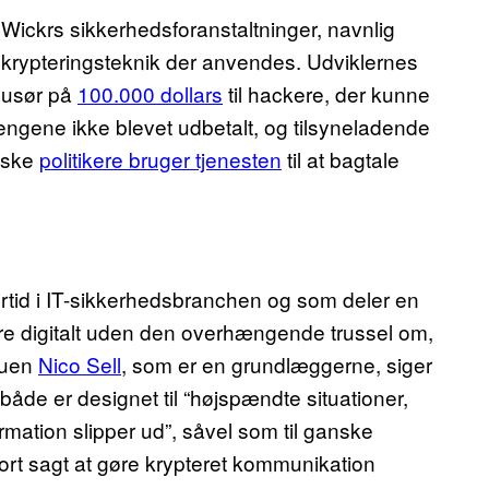
m Wickrs sikkerhedsforanstaltninger, navnlig
ik krypteringsteknik der anvendes. Udviklernes
dusør på
100.000 dollars
til hackere, der kunne
 pengene ikke blevet udbetalt, og tilsyneladende
alske
politikere bruger tjenesten
til at bagtale
rtid i IT-sikkerhedsbranchen og som deler en
re digitalt uden den overhængende trussel om,
uruen
Nico Sell
, som er en grundlæggerne, siger
 både er designet til “højspændte situationer,
rmation slipper ud”, såvel som til ganske
rt sagt at gøre krypteret kommunikation