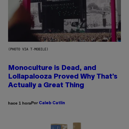
(PHOTO VIA T-MOBILE)
Monoculture is Dead, and
Lollapalooza Proved Why That’s
Actually a Great Thing
Por
hace 1 hora
Caleb Catlin