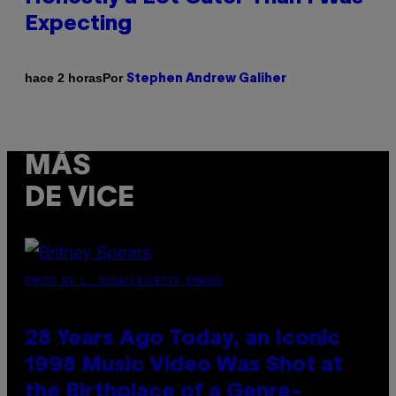
Expecting
Por
hace 2 horas
Stephen Andrew Galiher
MÁS
DE VICE
PHOTO BY L. BUSACCA/GETTY IMAGES
28 Years Ago Today, an Iconic
1998 Music Video Was Shot at
the Birthplace of a Genre-