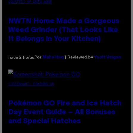
COURTESY OF NWTN HOME
NWTN Home Made a Gorgeous
Weed Grinder (That Looks Like
It Belongs in Your Kitchen)
Por
| Reviewed by
hace 2 horas
Maha Haq
Ysolt Usigan
SCREENSHOT: POKEMON GO
Pokémon GO Fire and Ice Hatch
Day Event Guide – All Bonuses
and Special Hatches