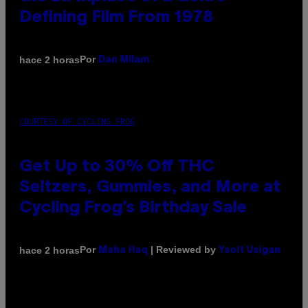
Defining Film From 1978
Por
hace 2 horas
Dan Milam
COURTESY OF CYCLING FROG
Get Up to 30% Off THC
Seltzers, Gummies, and More at
Cycling Frog’s Birthday Sale
Por
| Reviewed by
hace 2 horas
Maha Haq
Ysolt Usigan