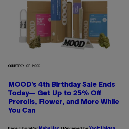
COURTESY OF MOOD
MOOD’s 4th Birthday Sale Ends
Today— Get Up to 25% Off
Prerolls, Flower, and More While
You Can
Por
| Reviewed by
hace 1 hora
Maha Haq
Ysolt Usigan