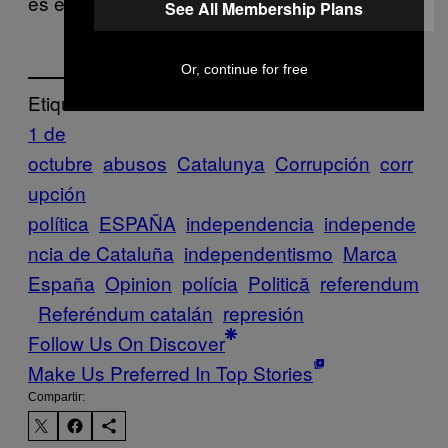
es esa misma masa de gente.
See All Membership Plans
Or, continue for free
Etiquetado:
1 de
octubre
abusos
Catalunya
Corrupción
corr
upción
política
ESPAÑA
independencia
independe
ncia de Cataluña
independentismo
Marca
España
Opinion
polícia
Politică
referendum
Referéndum catalán
represión
Follow Us On Discover
Make Us Preferred In Top Stories
Compartir: