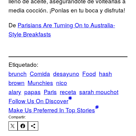
lleno de aceite, asegurándote de voltearlas a
media cocción. ¡Ponlas en tu boca y disfruta!
De
Parisians Are Turning On to Australia-
Style Breakfasts
Etiquetado:
brunch
Comida
desayuno
Food
hash
brown
Munchies
nico
alary
papas
Paris
receta
sarah mouchot
Follow Us On Discover
Make Us Preferred In Top Stories
Compartir: