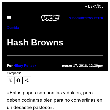
Saltar
+ ESPAÑOL
al
Abrir
contenido
SUBSCRIBE
NEWSLETTER
Menú
Comida
Hash Browns
Por
Hilary Pollack
marzo 17, 2016, 12:30pm
Compartir:
«Estas papas son bonitas y dulces, pero
deben cocinarse bien para no convertirlas en
un desastre pastoso».