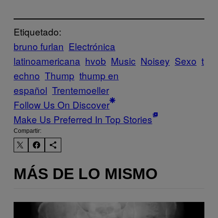
Etiquetado:
bruno furlan
Electrónica
latinoamericana
hvob
Music
Noisey
Sexo
t
echno
Thump
thump en
español
Trentemoeller
Follow Us On Discover
Make Us Preferred In Top Stories
Compartir:
MÁS DE LO MISMO