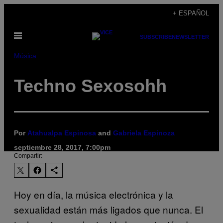
Saltar
+ ESPAÑOL
al
Abrir
contenido
SUBSCRIBE
NEWSLETTER
Menú
Música
Techno Sexosohh
Por
Atahualpa Espinosa
and
Gabriela Espinoza
septiembre 28, 2017, 7:00pm
Compartir:
Hoy en día, la música electrónica y la
sexualidad están más ligados que nunca. El