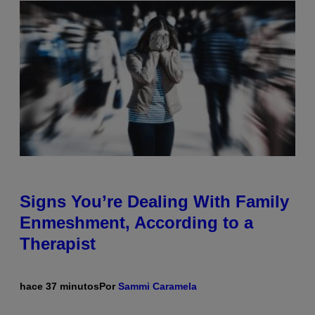
Signs You’re Dealing With Family
Enmeshment, According to a
Therapist
hace 37 minutos
Por
Sammi Caramela