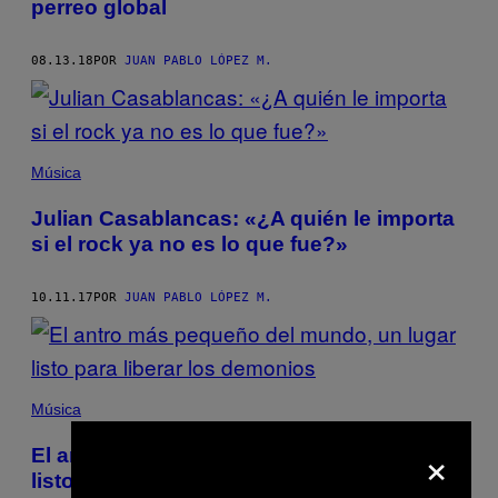
perreo global
08.13.18
POR
JUAN PABLO LÓPEZ M.
Música
Julian Casablancas: «¿A quién le importa
si el rock ya no es lo que fue?»
10.11.17
POR
JUAN PABLO LÓPEZ M.
Música
×
El antro más pequeño del mundo, un lugar
listo para liberar los demonios