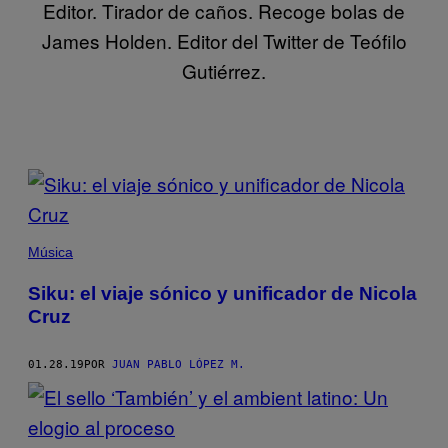
Editor. Tirador de caños. Recoge bolas de
James Holden. Editor del Twitter de Teófilo
Gutiérrez.
POSTS
BY
THIS
Música
AUTHOR
Siku: el viaje sónico y unificador de Nicola
Cruz
01.28.19
POR
JUAN PABLO LÓPEZ M.