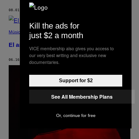
08.01.17
POR
JUAN PABLO LÓPEZ M.
Kill the ads for
Música
just $2 a month
El antro más pequeño del mundo
VICE membership also gives you access to
our very best writing and exclusive new
06.16.17
POR
JUAN PABLO LÓPEZ M.
documentaries.
Support for $2
See All Membership Plans
Or, continue for free