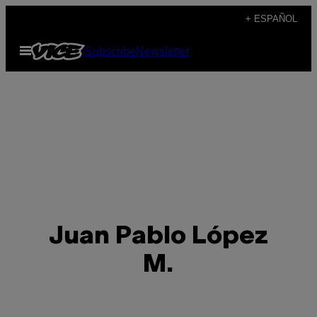
Saltar
+ ESPAÑOL
al
Abrir
Subscribe
Newsletter
contenido
Menú
Juan Pablo López
M.