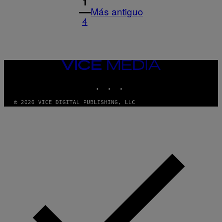
1
Más antiguo
4
VICE
MEDIA
INSTAGRAM
TIKTOK
YOUTUBE
© 2026 VICE DIGITAL PUBLISHING, LLC