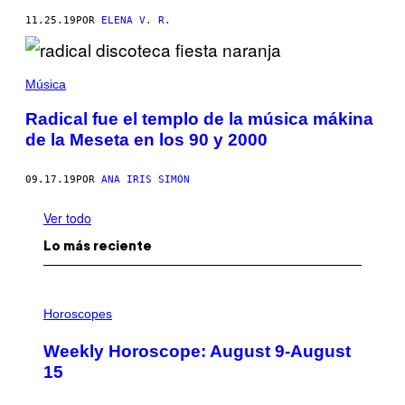
11.25.19
POR
ELENA V. R.
Música
Radical fue el templo de la música mákina
de la Meseta en los 90 y 2000
09.17.19
POR
ANA IRIS SIMÓN
Ver todo
Lo más reciente
I
L
Horoscopes
L
U
Weekly Horoscope: August 9-August
S
T
15
R
A