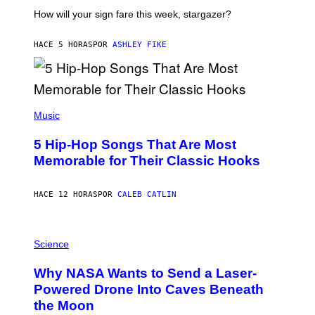
T
I
How will your sign fare this week, stargazer?
O
N
B
HACE 5 HORAS
POR
ASHLEY FIKE
Y
R
E
E
S
(
A
P
Music
H
O
5 Hip-Hop Songs That Are Most
T
O
Memorable for Their Classic Hooks
B
Y
S
HACE 12 HORAS
POR
CALEB CATLIN
T
E
V
E
P
G
H
Science
R
O
A
T
Why NASA Wants to Send a Laser-
N
O
I
:
Powered Drone Into Caves Beneath
T
N
the Moon
Z
A
/