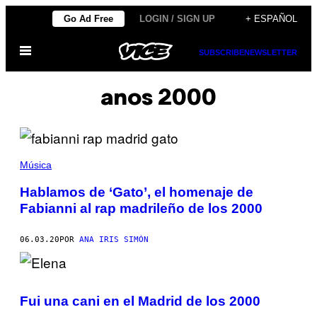
Saltar
Go Ad Free
LOGIN / SIGN UP
+ ESPAÑOL
al
Abrir
contenido
SUBSCRIBE
NEWSLETTER
Menú
anos 2000
Música
Hablamos de ‘Gato’, el homenaje de
Fabianni al rap madrileño de los 2000
06.03.20
POR
ANA IRIS SIMÓN
Fui una cani en el Madrid de los 2000