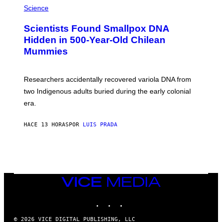
/
M
Science
G
U
E
C
Scientists Found Smallpox DNA
T
H
T
,
Hidden in 500-Year-Old Chilean
Y
M
I
Mummies
U
M
C
A
H
G
O
Researchers accidentally recovered variola DNA from
E
L
S
D
two Indigenous adults buried during the early colonial
E
era.
R
C
H
HACE 13 HORAS
POR
LUIS PRADA
I
L
E
A
N
M
U
M
VICE
M
MEDIA
Y
INSTAGRAM
TIKTOK
YOUTUBE
T
H
A
© 2026 VICE DIGITAL PUBLISHING, LLC