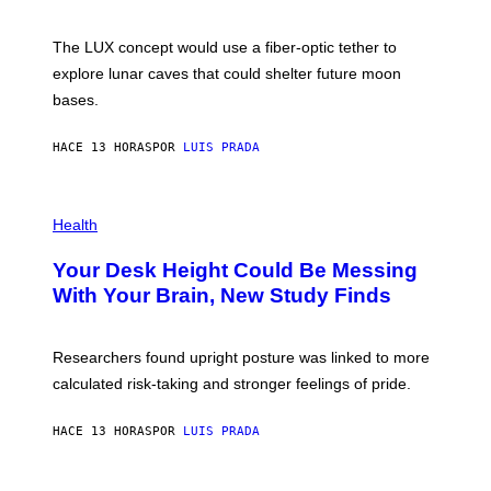
S
W
A
I
;
The LUX concept would use a fiber-optic tether to
R
D
E
R
explore lunar caves that could shelter future moon
I
P
M
bases.
I
A
X
G
E
E
HACE 13 HORAS
POR
LUIS PRADA
L
)
/
G
E
P
T
H
Health
T
O
Y
T
I
Your Desk Height Could Be Messing
O
M
:
With Your Brain, New Study Finds
A
B
G
A
E
T
S
U
Researchers found upright posture was linked to more
H
calculated risk-taking and stronger feelings of pride.
A
N
T
HACE 13 HORAS
POR
LUIS PRADA
O
K
E
R
A