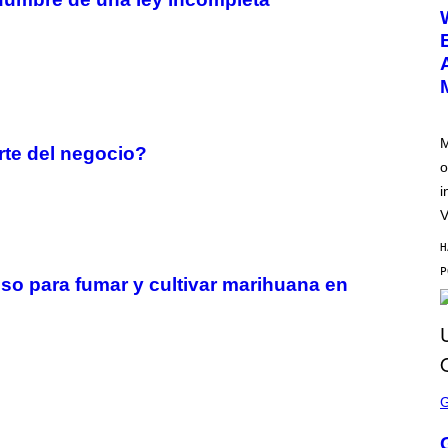
E
E
N
S
H
O
T
:
N
E
M
rte del negocio?
T
o
E
A
i
S
E
V
H
so para fumar y cultivar marihuana en
S
C
R
E
E