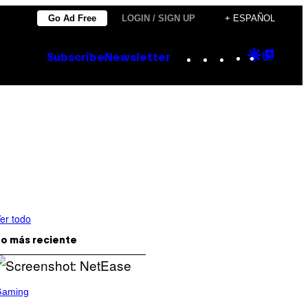
Go Ad Free
LOGIN / SIGN UP
+ ESPAÑOL
Instagram
TikTok
YouTube
Google
Goog
Subscribe
Newsletter
Discove
Top
Posts
er todo
o más reciente
Gaming