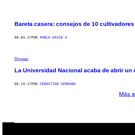
Bareta casera: consejos de 10 cultivadore
08.04.17
POR
PABLO DAVID G
Drogas
La Universidad Nacional acaba de abrir un 
06.14.17
POR
SEBASTIÁN SERRANO
Más a