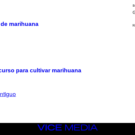
G
s
A
M
G
E
S
s de marihuana
H
curso para cultivar marihuana
ntiguo
VICE
MEDIA