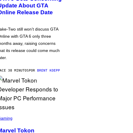
Update About GTA
Online Release Date
ake-Two still won’t discuss GTA
nline with GTA 6 only three
onths away, raising concerns
hat its release could come much
ater.
ACE 38 MINUTOS
POR
BRENT KOEPP
Gaming
Marvel Tokon