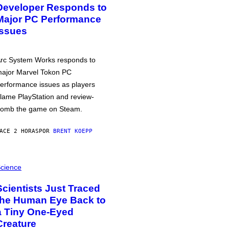
Developer Responds to
Major PC Performance
Issues
rc System Works responds to
ajor Marvel Tokon PC
erformance issues as players
lame PlayStation and review-
omb the game on Steam.
ACE 2 HORAS
POR
BRENT KOEPP
cience
Scientists Just Traced
the Human Eye Back to
a Tiny One-Eyed
Creature