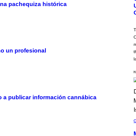
na pachequiza histórica
N
S
H
O
T
:
T
R
O
O
C
m
K
S
mo un profesional
t
T
A
l
R
G
A
H
M
E
S
o a publicar información cannábica
S
C
R
E
E