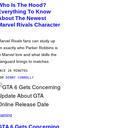
Who Is The Hood?
Everything To Know
About The Newest
Marvel Rivals Character
arvel Rivals fans can study up
n exactly who Parker Robbins is
n Marvel lore and what skills the
anguard brings to matches.
ACE 26 MINUTOS
POR
DENNY CONNOLLY
Gaming
GTA 6 Gets Concerning