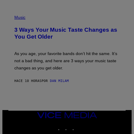
U
C
C
P
I
H
Music
–
O
C
T
O
3 Ways Your Music Taste Changes as
O
R
I
You Get Older
B
L
I
L
S
U
/
S
As you age, your favorite bands don’t hit the same. It’s
C
T
O
not a bad thing, and here are 3 ways your music taste
R
R
A
changes as you get older.
B
T
I
I
S
O
HACE 10 HORAS
POR
DAN MILAM
V
N
I
B
A
Y
G
I
E
A
T
N
T
W
Y
VICE
A
I
MEDIA
L
M
D
INSTAGRAM
TIKTOK
YOUTUBE
A
I
G
E