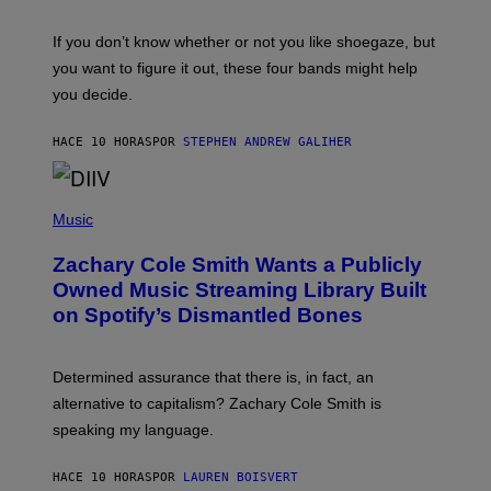
S
A
C
G
O
If you don’t know whether or not you like shoegaze, but
E
T
S
you want to figure it out, these four bands might help
T
L
you decide.
E
G
A
HACE 10 HORAS
POR
STEPHEN ANDREW GALIHER
T
O
/
(
G
P
Music
E
H
T
O
T
Zachary Cole Smith Wants a Publicly
T
Y
O
I
Owned Music Streaming Library Built
B
M
on Spotify’s Dismantled Bones
Y
A
R
G
O
E
B
S
Determined assurance that there is, in fact, an
E
R
alternative to capitalism? Zachary Cole Smith is
T
speaking my language.
O
P
A
HACE 10 HORAS
POR
LAUREN BOISVERT
N