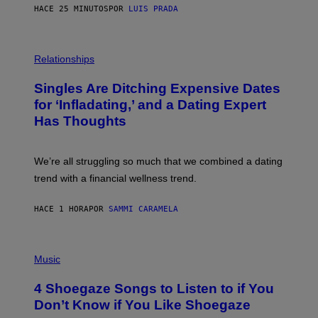
N
HACE 25 MINUTOS
POR
LUIS PRADA
T
S
T
O
P
C
H
Relationships
K
O
/
T
Singles Are Ditching Expensive Dates
G
O
E
:
for ‘Infladating,’ and a Dating Expert
T
P
T
Has Thoughts
I
Y
X
I
E
M
L
We’re all struggling so much that we combined a dating
A
S
G
E
trend with a financial wellness trend.
E
F
S
F
E
HACE 1 HORA
POR
SAMMI CARAMELA
C
T
/
P
G
H
Music
E
O
T
T
T
4 Shoegaze Songs to Listen to if You
O
Y
B
I
Don’t Know if You Like Shoegaze
Y
M