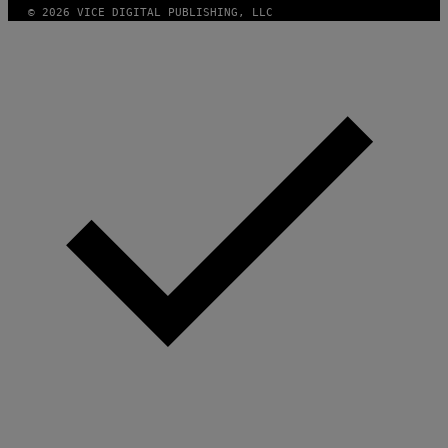
E
/
© 2026 VICE DIGITAL PUBLISHING, LLC
S
G
)
E
T
T
Y
I
M
A
G
E
S