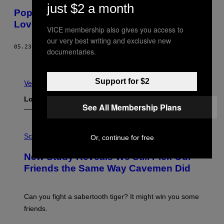
just $2 a month
Pop escamoso y multicolor: Así es ‘Steady
Lover’, el nuevo EP de Paprika Kinski
VICE membership also gives you access to
our very best writing and exclusive new
05.23.16
POR
NOISEY STAFF
documentaries.
Más antiguo
Support for $2
Ver todo
Lo más reciente
See All Membership Plans
P
H
Science
Or, continue for free
O
T
New Study Reveals We Still Pick Our
O
:
Friends the Same Way Cavemen Did
C
S
A
-
Can you fight a sabertooth tiger? It might win you some
P
friends.
R
I