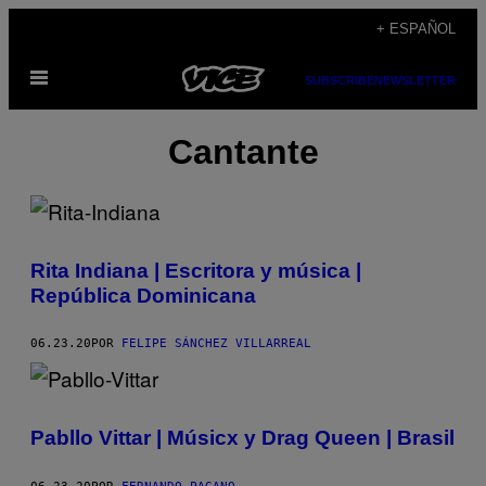
Saltar
+ ESPAÑOL
al
Abrir
contenido
SUBSCRIBE
NEWSLETTER
Menú
Cantante
Rita Indiana | Escritora y música |
República Dominicana
06.23.20
POR
FELIPE SÁNCHEZ VILLARREAL
Pabllo Vittar | Músicx y Drag Queen | Brasil