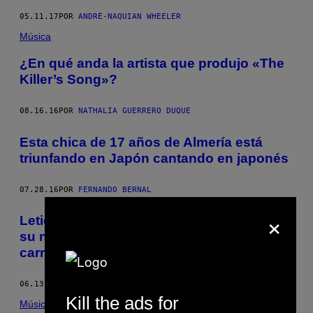
05.11.17
POR
ANDRÉ-NAQUIAN WHEELER
Música
¿En qué anda la artista que produjo «The
Killer’s Song»?
08.16.16
POR
NATHALIA GUERRERO DUQUE
Esta chica de 17 años de Almería está
triunfando en Japón cantando en japonés
07.28.16
POR
FERNANDO BERNAL
×
Leticia Sabater habla sobre ‘Salchipapa’,
su nuevo videoclip, y el futuro de su
carrera
06.13.16
POR
IAGO FERNÁNDEZ
Kill the ads for
Música