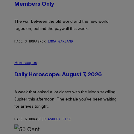
N
Members Only
I
C
K
D
The war between the old world and the new world
O
V
rages on, behind the paywall this week.
E
HACE 3 HORAS
POR
EMMA GARLAND
I
L
Horoscopes
L
U
Daily Horoscope: August 7, 2026
S
T
R
A
A week that asked a lot closes with the Moon sextiling
T
I
Jupiter this afternoon. The exhale you’ve been waiting
O
for arrives tonight.
N
B
Y
HACE 6 HORAS
POR
ASHLEY FIKE
R
E
E
S