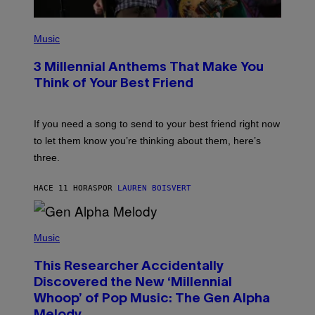
M
A
G
P
E
H
Music
S
O
T
3 Millennial Anthems That Make You
O
B
Think of Your Best Friend
Y
K
E
V
If you need a song to send to your best friend right now
I
to let them know you’re thinking about them, here’s
N
W
three.
I
N
T
HACE 11 HORAS
POR
LAUREN BOISVERT
E
R
/
(
G
P
Music
E
H
T
O
T
This Researcher Accidentally
T
Y
O
I
Discovered the New ‘Millennial
B
M
Whoop’ of Pop Music: The Gen Alpha
Y
A
T
G
Melody