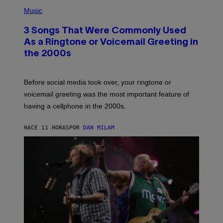
P
A
H
Music
.
O
T
3 Songs That Were Commonly Used
O
B
As a Ringtone or Voicemail Greeting in
Y
the 2000s
G
R
E
G
Before social media took over, your ringtone or
O
R
voicemail greeting was the most important feature of
Y
having a cellphone in the 2000s.
B
O
J
HACE 11 HORAS
POR
DAN MILAM
O
R
Q
U
E
Z
/
G
E
T
T
Y
I