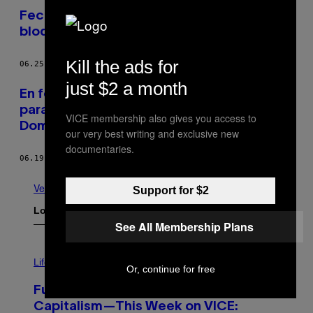
Fecha límite para obtener la ciudadanía: el
bloqueo dominicano (Dispatch 1)
Kill the ads for
06.25.15
POR
VICE NEWS
just $2 a month
​​En fotos: indignación por la fecha límite
para la deportación en República
VICE membership also gives you access to
Dominicana​
our very best writing and exclusive new
documentaries.
06.19.15
POR
ERIC FERNANDEZ
Ver todo
Support for $2
Lo más reciente
See All Membership Plans
I
M
Life
Or, continue for free
A
G
Fully-Automated Luxury Space
E
:
Capitalism—This Week on VICE: