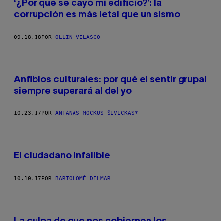
‘¿Por qué se cayó mi edificio?’: la
corrupción es más letal que un sismo
09.18.18
POR
OLLIN VELASCO
Anfibios culturales: por qué el sentir grupal
siempre superará al del yo
10.23.17
POR
ANTANAS MOCKUS ŠIVICKAS*
El ciudadano infalible
10.10.17
POR
BARTOLOMÉ DELMAR
La culpa de que nos gobiernen los