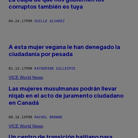
corruptos también es tuya
04.24.17
POR
GUILLE ÁLVAREZ
A esta mujer vegana le han denegado la
ciudadanía por pesada
01.13.17
POR
KATHERINE GILLESPIE
VICE World News
Las mujeres musulmanas podrán llevar
niqab en el acto de juramento ciudadano
en Canadá
09.16.15
POR
RACHEL BROWNE
VICE World News
Un centro de transición haitiano para