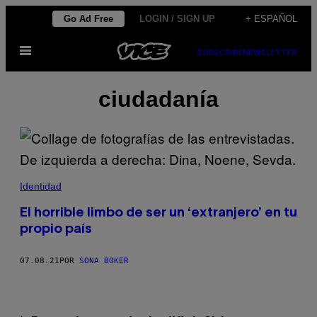
Saltar
Go Ad Free
LOGIN / SIGN UP
+ ESPAÑOL
al
Abrir
contenido
SUBSCRIBE
NEWSLETTER
Menú
ciudadanía
Identidad
El horrible limbo de ser un ‘extranjero’ en tu
propio país
07.08.21
POR
SONA BOKER