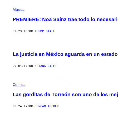
Música
PREMIERE: Noa Sainz trae todo lo necesari
02.23.18
POR
THUMP STAFF
La justicia en México aguarda en un estad
09.04.17
POR
ELIANA GILET
Comida
Las gorditas de Torreón son uno de los m
08.24.17
POR
DUNCAN TUCKER