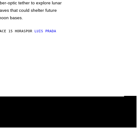
iber-optic tether to explore lunar
aves that could shelter future
oon bases.
ACE 15 HORAS
POR
LUIS PRADA