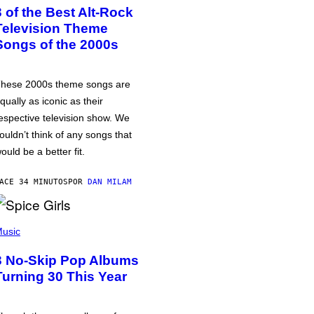
3 of the Best Alt-Rock
Television Theme
Songs of the 2000s
hese 2000s theme songs are
qually as iconic as their
espective television show. We
ouldn’t think of any songs that
ould be a better fit.
ACE 34 MINUTOS
POR
DAN MILAM
usic
3 No-Skip Pop Albums
Turning 30 This Year