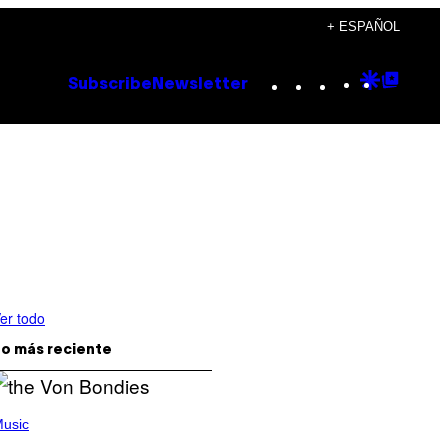
+ ESPAÑOL
Instagram
TikTok
YouTube
Google
Goog
Subscribe
Newsletter
Discove
Top
Posts
er todo
o más reciente
usic