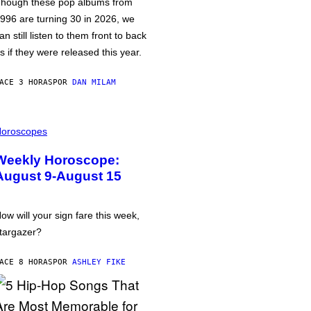
hough these pop albums from
996 are turning 30 in 2026, we
an still listen to them front to back
s if they were released this year.
ACE 3 HORAS
POR
DAN MILAM
oroscopes
Weekly Horoscope:
August 9-August 15
ow will your sign fare this week,
targazer?
ACE 8 HORAS
POR
ASHLEY FIKE