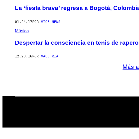
La ‘fiesta brava’ regresa a Bogotá, Colombia
01.24.17
POR
VICE NEWS
Música
Despertar la consciencia en tenis de rape
12.23.16
POR
VALE RIA
Más a