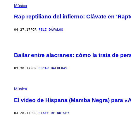
Música
Rap reptiliano del infierno: Clávate en ‘Rap
04.27.17
POR
FELI DÁVALOS
Bailar entre alacranes: cómo la trata de p
03.30.17
POR
OSCAR BALDERAS
Música
El video de Hispana (Mamba Negra) para «
03.28.17
POR
STAFF DE NOISEY