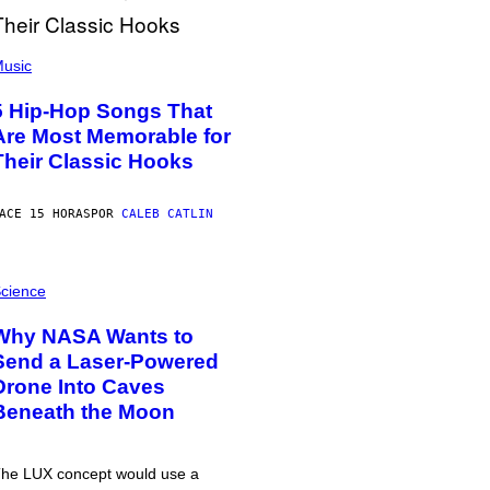
usic
5 Hip-Hop Songs That
Are Most Memorable for
Their Classic Hooks
ACE 15 HORAS
POR
CALEB CATLIN
cience
Why NASA Wants to
Send a Laser-Powered
Drone Into Caves
Beneath the Moon
he LUX concept would use a